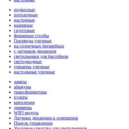
подвесные
потолочные
настенные
наземные
грунтовые
фонарные столбы
Гирлянды уличные
на солнечных батарейках
с датчиком движения
светильники для бассейнов
светодиодные
торшеры уличные
настольные уличные
лампы
абажуры
трансформаторы
пульты
крепления
диммеры
WIFI модуль
Датчики движения и освещения
Панель управления
Уходовые средства для светильников