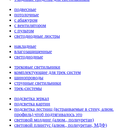
подвесные
потолочные
с абажуром
с вентилятором
с пультом
светодиодные люстры
накладные
влагозащищенные
светодиодные
трековые светильники
комплектующие для трек систем
шинопроводы
струнные светильники
трек-системы
подсветка зеркал
подсветка картин
подсветка лестниц (встраиваемые в стену, алюм.
профиль) чтоб подтягивалось это
световой молдинг (алюм., полиуретан)
световой плинтус (алюм., полиуретан, МДФ)