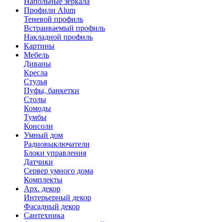
Напольные зеркала
Профили Alum
Теневой профиль
Встраиваемый профиль
Накладной профиль
Картины
Мебель
Диваны
Кресла
Стулья
Пуфы, банкетки
Столы
Комоды
Тумбы
Консоли
Умный дом
Радиовыключатели
Блоки управления
Датчики
Сервер умного дома
Комплекты
Арх. декор
Интерьерный декор
Фасадный декор
Сантехника