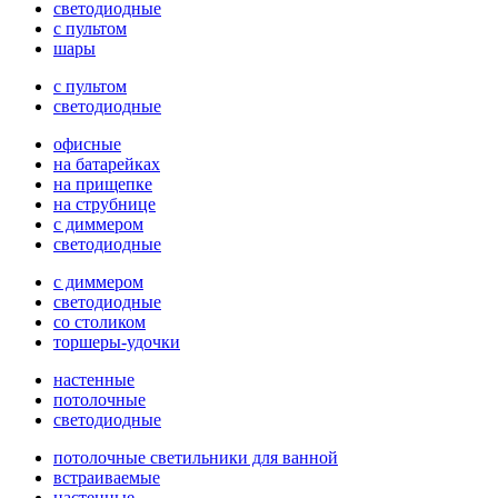
светодиодные
с пультом
шары
с пультом
светодиодные
офисные
на батарейках
на прищепке
на струбнице
с диммером
светодиодные
с диммером
светодиодные
со столиком
торшеры-удочки
настенные
потолочные
светодиодные
потолочные светильники для ванной
встраиваемые
настенные