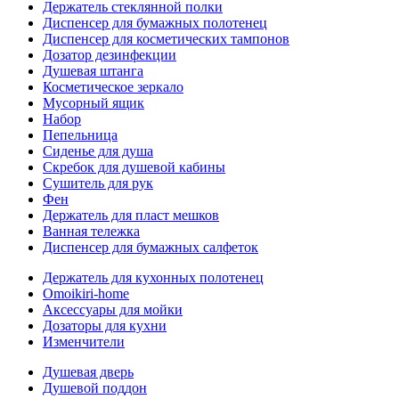
Держатель стеклянной полки
Диспенсер для бумажных полотенец
Диспенсер для косметических тампонов
Дозатор дезинфекции
Душевая штанга
Косметическое зеркало
Мусорный ящик
Набор
Пепельница
Сиденье для душа
Скребок для душевой кабины
Сушитель для рук
Фен
Держатель для пласт мешков
Ванная тележка
Диспенсер для бумажных салфеток
Держатель для кухонных полотенец
Omoikiri-home
Аксессуары для мойки
Дозаторы для кухни
Изменчители
Душевая дверь
Душевой поддон