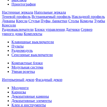
Принтография
Настенные зеркала
Напольные зеркала
Теневой профиль
Встраиваемый профиль
Накладной профиль
Диваны
Кресла
Стулья
Пуфы, банкетки
Столы
Комоды
Тумбы
Консоли
Радиовыключатели
Блоки управления
Датчики
Сервер
умного дома
Комплекты
Клавишные выключатели
Пульты
Радиомодуль
Сенсорные выключатели
Компактные блоки
Модульная система
Умная розетка
Интерьерный декор
Фасадный декор
Молдинги
Карнизы
Декоративные камины
Декоративные элементы
Клеи и инструменты