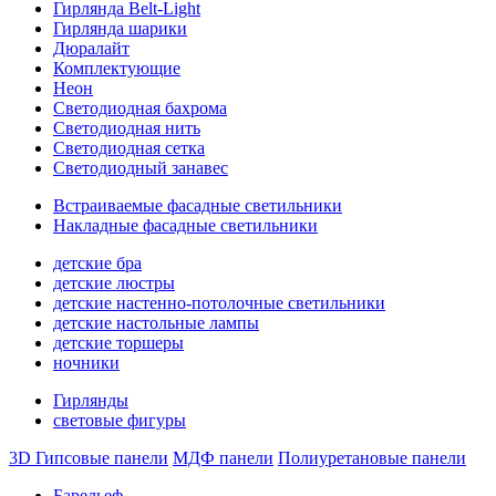
Гирлянда Belt-Light
Гирлянда шарики
Дюралайт
Комплектующие
Неон
Светодиодная бахрома
Светодиодная нить
Светодиодная сетка
Светодиодный занавес
Встраиваемые фасадные светильники
Накладные фасадные светильники
детские бра
детские люстры
детские настенно-потолочные светильники
детские настольные лампы
детские торшеры
ночники
Гирлянды
световые фигуры
3D Гипсовые панели
МДФ панели
Полиуретановые панели
Барельеф