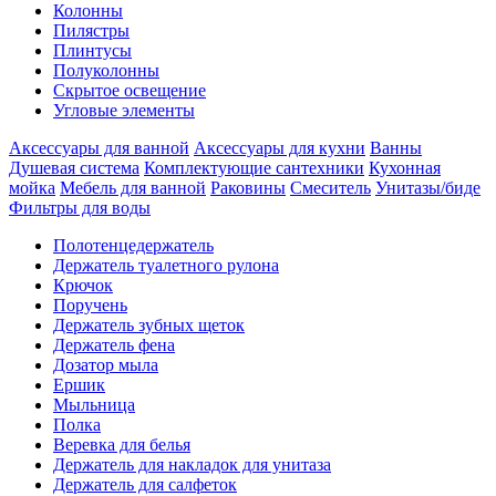
Колонны
Пилястры
Плинтусы
Полуколонны
Скрытое освещение
Угловые элементы
Аксессуары для ванной
Аксессуары для кухни
Ванны
Душевая система
Комплектующие сантехники
Кухонная
мойка
Мебель для ванной
Раковины
Смеситель
Унитазы/биде
Фильтры для воды
Полотенцедержатель
Держатель туалетного рулона
Крючок
Поручень
Держатель зубных щеток
Держатель фена
Дозатор мыла
Eршик
Мыльница
Полка
Веревка для белья
Держатель для накладок для унитаза
Держатель для салфеток