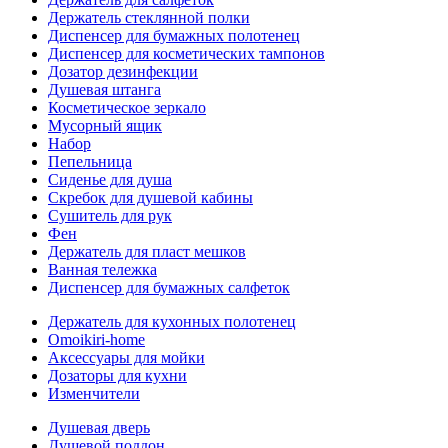
Держатель стеклянной полки
Диспенсер для бумажных полотенец
Диспенсер для косметических тампонов
Дозатор дезинфекции
Душевая штанга
Косметическое зеркало
Мусорный ящик
Набор
Пепельница
Сиденье для душа
Скребок для душевой кабины
Сушитель для рук
Фен
Держатель для пласт мешков
Ванная тележка
Диспенсер для бумажных салфеток
Держатель для кухонных полотенец
Omoikiri-home
Аксессуары для мойки
Дозаторы для кухни
Изменчители
Душевая дверь
Душевой поддон