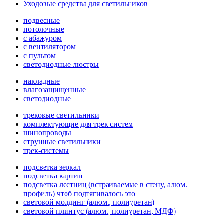
Уходовые средства для светильников
подвесные
потолочные
с абажуром
с вентилятором
с пультом
светодиодные люстры
накладные
влагозащищенные
светодиодные
трековые светильники
комплектующие для трек систем
шинопроводы
струнные светильники
трек-системы
подсветка зеркал
подсветка картин
подсветка лестниц (встраиваемые в стену, алюм.
профиль) чтоб подтягивалось это
световой молдинг (алюм., полиуретан)
световой плинтус (алюм., полиуретан, МДФ)