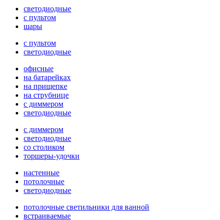
светодиодные
с пультом
шары
с пультом
светодиодные
офисные
на батарейках
на прищепке
на струбнице
с диммером
светодиодные
с диммером
светодиодные
со столиком
торшеры-удочки
настенные
потолочные
светодиодные
потолочные светильники для ванной
встраиваемые