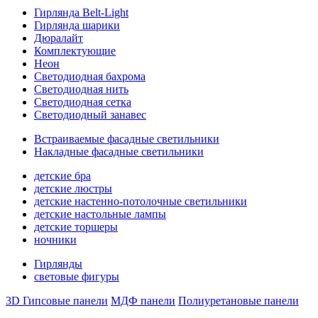
Гирлянда Belt-Light
Гирлянда шарики
Дюралайт
Комплектующие
Неон
Светодиодная бахрома
Светодиодная нить
Светодиодная сетка
Светодиодный занавес
Встраиваемые фасадные светильники
Накладные фасадные светильники
детские бра
детские люстры
детские настенно-потолочные светильники
детские настольные лампы
детские торшеры
ночники
Гирлянды
световые фигуры
3D Гипсовые панели
МДФ панели
Полиуретановые панели