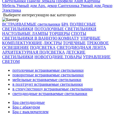
Светильники
Панели
Зеркала
Профили Alum
Картины
Мебель
Умный дом
Арх. декор
Сантехника
Умный дом
Декор
Электрика
Выберите интересующую вас категорию
ВСТРАИВАЕМЫЕ светильники
БРА
ПОДВЕСНЫЕ
СВЕТИЛЬНИКИ
ПОТОЛОЧНЫЕ СВЕТИЛЬНИКИ
НАСТОЛЬНЫЕ ЛАМПЫ
ТОРШЕРЫ
СПОТЫ
СВЕТИЛЬНИКИ В ВАННУЮ КОМНАТУ
УЛИЧНЫЕ
КОМПЛЕКТУЮЩИЕ
ЛЮСТРЫ
ТОЧЕЧНЫЕ
ТРЕКОВОЕ
ОСВЕЩЕНИЕ
ПОДСВЕТКА
СВЕТОДИОДНАЯ ЛЕНТА
АРХИТЕКТУРНАЯ ПОДСВЕТКА
ДЕТСКИЕ
СВЕТИЛЬНИКИ
НОВОГОДНИЕ ТОВАРЫ
УПРАВЛЕНИЕ
СВЕТОМ
потолочные встраиваемые светильники
поворотные встраиваемые светильники
мебельные встраиваемые светильники
в пол/грунт встраиваемые светильники
в стену/лестницу встраиваемые светильники
светодиодные встраиваемые светильники
Бра светодиодные
Бра с абажуром
Бра с выключателем