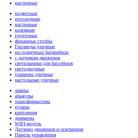
настенные
подвесные
потолочные
настенные
наземные
грунтовые
фонарные столбы
Гирлянды уличные
на солнечных батарейках
с датчиком движения
светильники для бассейнов
светодиодные
торшеры уличные
настольные уличные
лампы
абажуры
трансформаторы
пульты
крепления
диммеры
WIFI модуль
Датчики движения и освещения
Панель управления