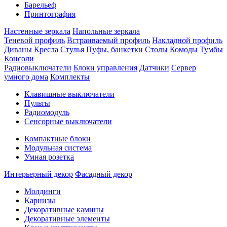
Барельеф
Принтография
Настенные зеркала
Напольные зеркала
Теневой профиль
Встраиваемый профиль
Накладной профиль
Диваны
Кресла
Стулья
Пуфы, банкетки
Столы
Комоды
Тумбы
Консоли
Радиовыключатели
Блоки управления
Датчики
Сервер
умного дома
Комплекты
Клавишные выключатели
Пульты
Радиомодуль
Сенсорные выключатели
Компактные блоки
Модульная система
Умная розетка
Интерьерный декор
Фасадный декор
Молдинги
Карнизы
Декоративные камины
Декоративные элементы