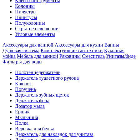
Клеи и инструменты
Колонны
Пилястры
Плинтусы
Полуколонны
Скрытое освещение
Угловые элементы
Аксессуары для ванной
Аксессуары для кухни
Ванны
Душевая система
Комплектующие сантехники
Кухонная
мойка
Мебель для ванной
Раковины
Смеситель
Унитазы/биде
Фильтры для воды
Полотенцедержатель
Держатель туалетного рулона
Крючок
Поручень
Держатель зубных щеток
Держатель фена
Дозатор мыла
Eршик
Мыльница
Полка
Веревка для белья
Держатель для накладок для унитаза
Держатель для салфеток