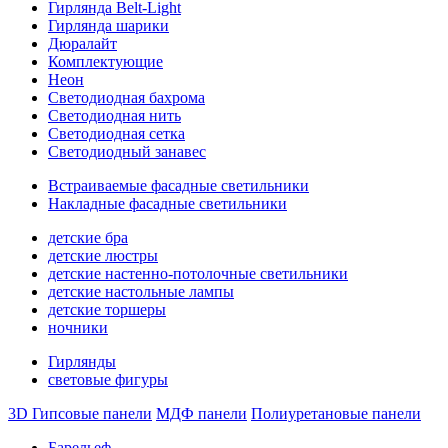
Гирлянда Belt-Light
Гирлянда шарики
Дюралайт
Комплектующие
Неон
Светодиодная бахрома
Светодиодная нить
Светодиодная сетка
Светодиодный занавес
Встраиваемые фасадные светильники
Накладные фасадные светильники
детские бра
детские люстры
детские настенно-потолочные светильники
детские настольные лампы
детские торшеры
ночники
Гирлянды
световые фигуры
3D Гипсовые панели
МДФ панели
Полиуретановые панели
Барельеф