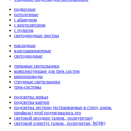
подвесные
потолочные
с абажуром
с вентилятором
с пультом
светодиодные люстры
накладные
влагозащищенные
светодиодные
трековые светильники
комплектующие для трек систем
шинопроводы
струнные светильники
трек-системы
подсветка зеркал
подсветка картин
подсветка лестниц (встраиваемые в стену, алюм.
профиль) чтоб подтягивалось это
световой молдинг (алюм., полиуретан)
световой плинтус (алюм., полиуретан, МДФ)