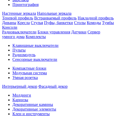
Принтография
Настенные зеркала
Напольные зеркала
Теневой профиль
Встраиваемый профиль
Накладной профиль
Диваны
Кресла
Стулья
Пуфы, банкетки
Столы
Комоды
Тумбы
Консоли
Радиовыключатели
Блоки управления
Датчики
Сервер
умного дома
Комплекты
Клавишные выключатели
Пульты
Радиомодуль
Сенсорные выключатели
Компактные блоки
Модульная система
Умная розетка
Интерьерный декор
Фасадный декор
Молдинги
Карнизы
Декоративные камины
Декоративные элементы
Клеи и инструменты