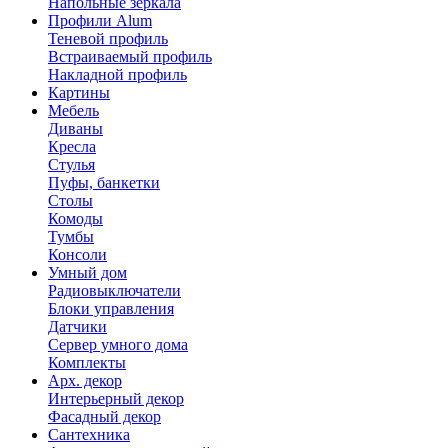
Напольные зеркала
Профили Alum
Теневой профиль
Встраиваемый профиль
Накладной профиль
Картины
Мебель
Диваны
Кресла
Стулья
Пуфы, банкетки
Столы
Комоды
Тумбы
Консоли
Умный дом
Радиовыключатели
Блоки управления
Датчики
Сервер умного дома
Комплекты
Арх. декор
Интерьерный декор
Фасадный декор
Сантехника