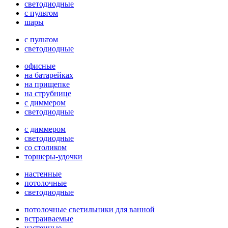
светодиодные
с пультом
шары
с пультом
светодиодные
офисные
на батарейках
на прищепке
на струбнице
с диммером
светодиодные
с диммером
светодиодные
со столиком
торшеры-удочки
настенные
потолочные
светодиодные
потолочные светильники для ванной
встраиваемые
настенные