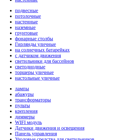
подвесные
потолочные
настенные
наземные
грунтовые
фонарные столбы
Гирлянды уличные
на солнечных батарейках
с датчиком движения
светильники для бассейнов
светодиодные
торшеры уличные
настольные уличные
лампы
абажуры
трансформаторы
пульты
крепления
диммеры
WIFI модуль
Датчики движения и освещения
Панель управления
Уходовые средства для светильников