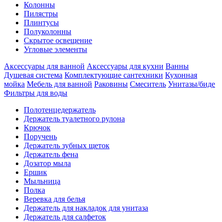
Колонны
Пилястры
Плинтусы
Полуколонны
Скрытое освещение
Угловые элементы
Аксессуары для ванной
Аксессуары для кухни
Ванны
Душевая система
Комплектующие сантехники
Кухонная
мойка
Мебель для ванной
Раковины
Смеситель
Унитазы/биде
Фильтры для воды
Полотенцедержатель
Держатель туалетного рулона
Крючок
Поручень
Держатель зубных щеток
Держатель фена
Дозатор мыла
Eршик
Мыльница
Полка
Веревка для белья
Держатель для накладок для унитаза
Держатель для салфеток