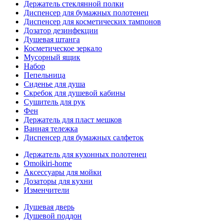
Держатель стеклянной полки
Диспенсер для бумажных полотенец
Диспенсер для косметических тампонов
Дозатор дезинфекции
Душевая штанга
Косметическое зеркало
Мусорный ящик
Набор
Пепельница
Сиденье для душа
Скребок для душевой кабины
Сушитель для рук
Фен
Держатель для пласт мешков
Ванная тележка
Диспенсер для бумажных салфеток
Держатель для кухонных полотенец
Omoikiri-home
Аксессуары для мойки
Дозаторы для кухни
Изменчители
Душевая дверь
Душевой поддон