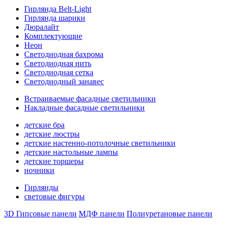
Гирлянда Belt-Light
Гирлянда шарики
Дюралайт
Комплектующие
Неон
Светодиодная бахрома
Светодиодная нить
Светодиодная сетка
Светодиодный занавес
Встраиваемые фасадные светильники
Накладные фасадные светильники
детские бра
детские люстры
детские настенно-потолочные светильники
детские настольные лампы
детские торшеры
ночники
Гирлянды
световые фигуры
3D Гипсовые панели
МДФ панели
Полиуретановые панели