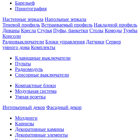
Барельеф
Принтография
Настенные зеркала
Напольные зеркала
Теневой профиль
Встраиваемый профиль
Накладной профиль
Диваны
Кресла
Стулья
Пуфы, банкетки
Столы
Комоды
Тумбы
Консоли
Радиовыключатели
Блоки управления
Датчики
Сервер
умного дома
Комплекты
Клавишные выключатели
Пульты
Радиомодуль
Сенсорные выключатели
Компактные блоки
Модульная система
Умная розетка
Интерьерный декор
Фасадный декор
Молдинги
Карнизы
Декоративные камины
Декоративные элементы