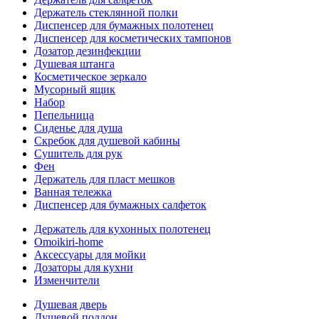
Держатель стеклянной полки
Диспенсер для бумажных полотенец
Диспенсер для косметических тампонов
Дозатор дезинфекции
Душевая штанга
Косметическое зеркало
Мусорный ящик
Набор
Пепельница
Сиденье для душа
Скребок для душевой кабины
Сушитель для рук
Фен
Держатель для пласт мешков
Ванная тележка
Диспенсер для бумажных салфеток
Держатель для кухонных полотенец
Omoikiri-home
Аксессуары для мойки
Дозаторы для кухни
Изменчители
Душевая дверь
Душевой поддон