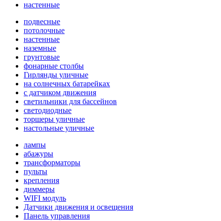
настенные
подвесные
потолочные
настенные
наземные
грунтовые
фонарные столбы
Гирлянды уличные
на солнечных батарейках
с датчиком движения
светильники для бассейнов
светодиодные
торшеры уличные
настольные уличные
лампы
абажуры
трансформаторы
пульты
крепления
диммеры
WIFI модуль
Датчики движения и освещения
Панель управления