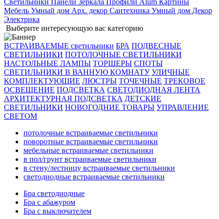
Светильники
Панели
Зеркала
Профили Alum
Картины
Мебель
Умный дом
Арх. декор
Сантехника
Умный дом
Декор
Электрика
Выберите интересующую вас категорию
ВСТРАИВАЕМЫЕ светильники
БРА
ПОДВЕСНЫЕ
СВЕТИЛЬНИКИ
ПОТОЛОЧНЫЕ СВЕТИЛЬНИКИ
НАСТОЛЬНЫЕ ЛАМПЫ
ТОРШЕРЫ
СПОТЫ
СВЕТИЛЬНИКИ В ВАННУЮ КОМНАТУ
УЛИЧНЫЕ
КОМПЛЕКТУЮЩИЕ
ЛЮСТРЫ
ТОЧЕЧНЫЕ
ТРЕКОВОЕ
ОСВЕЩЕНИЕ
ПОДСВЕТКА
СВЕТОДИОДНАЯ ЛЕНТА
АРХИТЕКТУРНАЯ ПОДСВЕТКА
ДЕТСКИЕ
СВЕТИЛЬНИКИ
НОВОГОДНИЕ ТОВАРЫ
УПРАВЛЕНИЕ
СВЕТОМ
потолочные встраиваемые светильники
поворотные встраиваемые светильники
мебельные встраиваемые светильники
в пол/грунт встраиваемые светильники
в стену/лестницу встраиваемые светильники
светодиодные встраиваемые светильники
Бра светодиодные
Бра с абажуром
Бра с выключателем