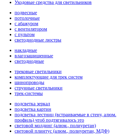
Уходовые средства для светильников
подвесные
потолочные
с абажуром
с вентилятором
с пультом
светодиодные люстры
накладные
влагозащищенные
светодиодные
трековые светильники
комплектующие для трек систем
шинопроводы
струнные светильники
трек-системы
подсветка зеркал
подсветка картин
подсветка лестниц (встраиваемые в стену, алюм.
профиль) чтоб подтягивалось это
световой молдинг (алюм., полиуретан)
световой плинтус (алюм., полиуретан, МДФ)