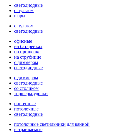
светодиодные
с пультом
шары
с пультом
светодиодные
офисные
на батарейках
на прищепке
на струбнице
с диммером
светодиодные
с диммером
светодиодные
со столиком
торшеры-удочки
настенные
потолочные
светодиодные
потолочные светильники для ванной
встраиваемые