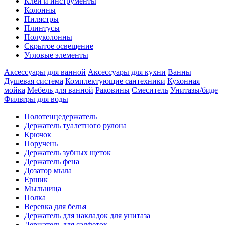
Клеи и инструменты
Колонны
Пилястры
Плинтусы
Полуколонны
Скрытое освещение
Угловые элементы
Аксессуары для ванной
Аксессуары для кухни
Ванны
Душевая система
Комплектующие сантехники
Кухонная
мойка
Мебель для ванной
Раковины
Смеситель
Унитазы/биде
Фильтры для воды
Полотенцедержатель
Держатель туалетного рулона
Крючок
Поручень
Держатель зубных щеток
Держатель фена
Дозатор мыла
Eршик
Мыльница
Полка
Веревка для белья
Держатель для накладок для унитаза
Держатель для салфеток