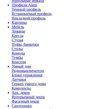
Напольные зеркала
Профили Alum
Теневой профиль
Встраиваемый профиль
Накладной профиль
Картины
Мебель
Диваны
Кресла
Стулья
Пуфы, банкетки
Столы
Комоды
Тумбы
Консоли
Умный дом
Радиовыключатели
Блоки управления
Датчики
Сервер умного дома
Комплекты
Арх. декор
Интерьерный декор
Фасадный декор
Сантехника