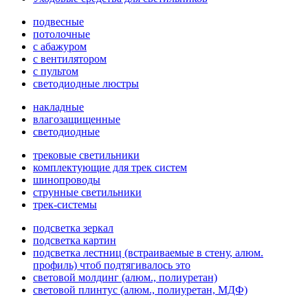
подвесные
потолочные
с абажуром
с вентилятором
с пультом
светодиодные люстры
накладные
влагозащищенные
светодиодные
трековые светильники
комплектующие для трек систем
шинопроводы
струнные светильники
трек-системы
подсветка зеркал
подсветка картин
подсветка лестниц (встраиваемые в стену, алюм.
профиль) чтоб подтягивалось это
световой молдинг (алюм., полиуретан)
световой плинтус (алюм., полиуретан, МДФ)