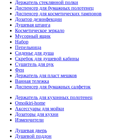
Держатель стеклянной полки
Диспенсер для бумажных полотенец
Диспенсер для косметических тампонов
Дозатор дезинфекции
Душевая штанга
Косметическое зеркало
Мусорный ящик
Набор
Пепельница
Сиденье для душа
Скребок для душевой кабины
Сушитель для рук
Фен
Держатель для пласт мешков
Ванная тележка
Диспенсер для бумажных салфеток
Держатель для кухонных полотенец
Omoikiri-home
Аксессуары для мойки
Дозаторы для кухни
Изменчители
Душевая дверь
Душевой поддон