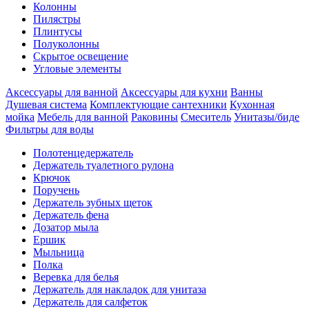
Колонны
Пилястры
Плинтусы
Полуколонны
Скрытое освещение
Угловые элементы
Аксессуары для ванной
Аксессуары для кухни
Ванны
Душевая система
Комплектующие сантехники
Кухонная
мойка
Мебель для ванной
Раковины
Смеситель
Унитазы/биде
Фильтры для воды
Полотенцедержатель
Держатель туалетного рулона
Крючок
Поручень
Держатель зубных щеток
Держатель фена
Дозатор мыла
Eршик
Мыльница
Полка
Веревка для белья
Держатель для накладок для унитаза
Держатель для салфеток