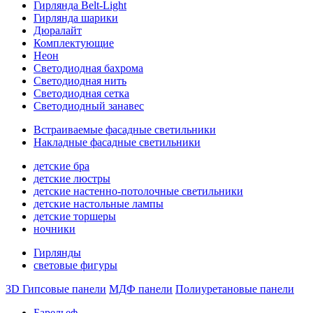
Гирлянда Belt-Light
Гирлянда шарики
Дюралайт
Комплектующие
Неон
Светодиодная бахрома
Светодиодная нить
Светодиодная сетка
Светодиодный занавес
Встраиваемые фасадные светильники
Накладные фасадные светильники
детские бра
детские люстры
детские настенно-потолочные светильники
детские настольные лампы
детские торшеры
ночники
Гирлянды
световые фигуры
3D Гипсовые панели
МДФ панели
Полиуретановые панели
Барельеф