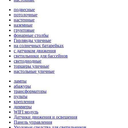
подвесные
потолочные
настенные
наземные
грунтовые
фонарные столбы
Гирлянды уличные
на солнечных батарейках
с датчиком движения
светильники для бассейнов
светодиодные
торшеры уличные
настольные уличные
лампы
абажуры
трансформаторы
пульты
крепления
диммеры
WIFI модуль
Датчики движения и освещения
Панель управления
Уходовые средства для светильников