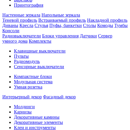
Принтография
Настенные зеркала
Напольные зеркала
Теневой профиль
Встраиваемый профиль
Накладной профиль
Диваны
Кресла
Стулья
Пуфы, банкетки
Столы
Комоды
Тумбы
Консоли
Радиовыключатели
Блоки управления
Датчики
Сервер
умного дома
Комплекты
Клавишные выключатели
Пульты
Радиомодуль
Сенсорные выключатели
Компактные блоки
Модульная система
Умная розетка
Интерьерный декор
Фасадный декор
Молдинги
Карнизы
Декоративные камины
Декоративные элементы
Клеи и инструменты