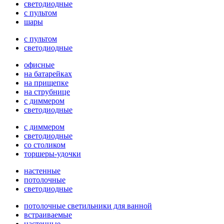
светодиодные
с пультом
шары
с пультом
светодиодные
офисные
на батарейках
на прищепке
на струбнице
с диммером
светодиодные
с диммером
светодиодные
со столиком
торшеры-удочки
настенные
потолочные
светодиодные
потолочные светильники для ванной
встраиваемые
настенные