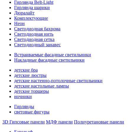
Гирлянда Belt-Light
Гирлянда шарики
Дюралайт
Комплектующие
Неон
Светодиодная бахрома
Светодиодная нить
Светодиодная сетка
Светодиодный занавес
Встраиваемые фасадные светильники
Накладные фасадные светильники
детские бра
детские люстры
детские настенно-потолочные светильники
детские настольные лампы
детские торшеры
ночники
Гирлянды
световые фигуры
3D Гипсовые панели
МДФ панели
Полиуретановые панели
Барельеф