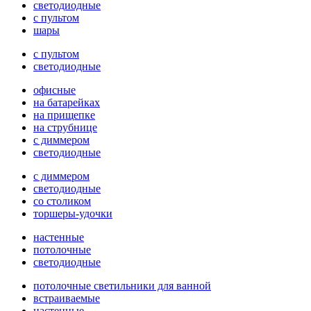
светодиодные
с пультом
шары
с пультом
светодиодные
офисные
на батарейках
на прищепке
на струбнице
с диммером
светодиодные
с диммером
светодиодные
со столиком
торшеры-удочки
настенные
потолочные
светодиодные
потолочные светильники для ванной
встраиваемые
настенные