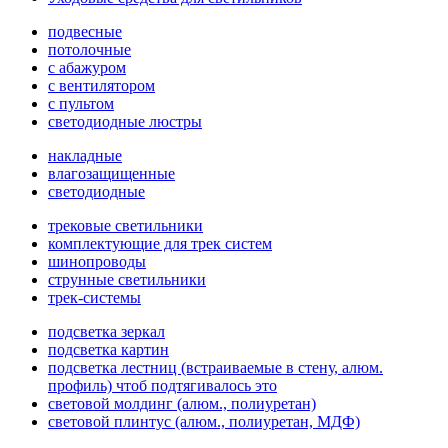
подвесные
потолочные
с абажуром
с вентилятором
с пультом
светодиодные люстры
накладные
влагозащищенные
светодиодные
трековые светильники
комплектующие для трек систем
шинопроводы
струнные светильники
трек-системы
подсветка зеркал
подсветка картин
подсветка лестниц (встраиваемые в стену, алюм.
профиль) чтоб подтягивалось это
световой молдинг (алюм., полиуретан)
световой плинтус (алюм., полиуретан, МДФ)