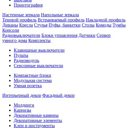
Принтография
Настенные зеркала
Напольные зеркала
Теневой профиль
Встраиваемый профиль
Накладной профиль
Диваны
Кресла
Стулья
Пуфы, банкетки
Столы
Комоды
Тумбы
Консоли
Радиовыключатели
Блоки управления
Датчики
Сервер
умного дома
Комплекты
Клавишные выключатели
Пульты
Радиомодуль
Сенсорные выключатели
Компактные блоки
Модульная система
Умная розетка
Интерьерный декор
Фасадный декор
Молдинги
Карнизы
Декоративные камины
Декоративные элементы
Клеи и инструменты