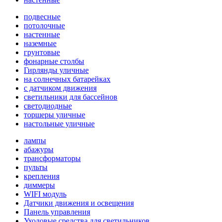
подвесные
потолочные
настенные
наземные
грунтовые
фонарные столбы
Гирлянды уличные
на солнечных батарейках
с датчиком движения
светильники для бассейнов
светодиодные
торшеры уличные
настольные уличные
лампы
абажуры
трансформаторы
пульты
крепления
диммеры
WIFI модуль
Датчики движения и освещения
Панель управления
Уходовые средства для светильников