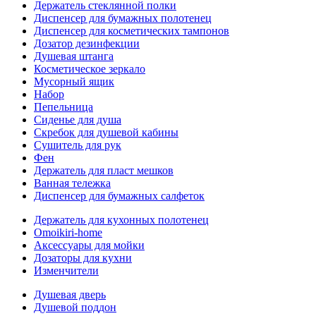
Держатель стеклянной полки
Диспенсер для бумажных полотенец
Диспенсер для косметических тампонов
Дозатор дезинфекции
Душевая штанга
Косметическое зеркало
Мусорный ящик
Набор
Пепельница
Сиденье для душа
Скребок для душевой кабины
Сушитель для рук
Фен
Держатель для пласт мешков
Ванная тележка
Диспенсер для бумажных салфеток
Держатель для кухонных полотенец
Omoikiri-home
Аксессуары для мойки
Дозаторы для кухни
Изменчители
Душевая дверь
Душевой поддон