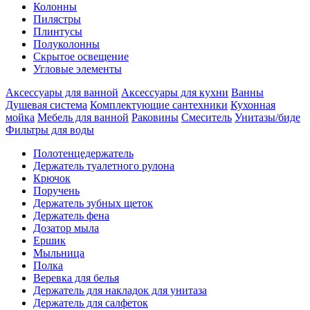
Колонны
Пилястры
Плинтусы
Полуколонны
Скрытое освещение
Угловые элементы
Аксессуары для ванной
Аксессуары для кухни
Ванны
Душевая система
Комплектующие сантехники
Кухонная
мойка
Мебель для ванной
Раковины
Смеситель
Унитазы/биде
Фильтры для воды
Полотенцедержатель
Держатель туалетного рулона
Крючок
Поручень
Держатель зубных щеток
Держатель фена
Дозатор мыла
Eршик
Мыльница
Полка
Веревка для белья
Держатель для накладок для унитаза
Держатель для салфеток