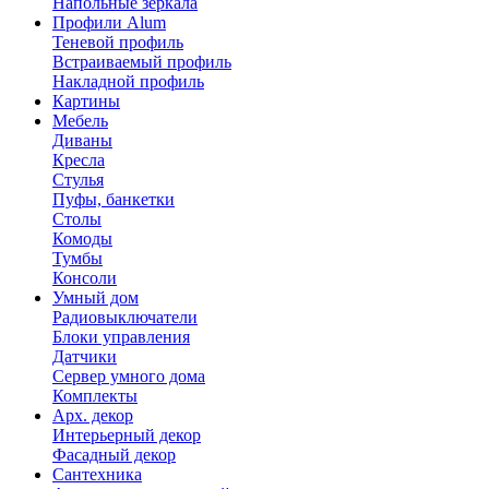
Напольные зеркала
Профили Alum
Теневой профиль
Встраиваемый профиль
Накладной профиль
Картины
Мебель
Диваны
Кресла
Стулья
Пуфы, банкетки
Столы
Комоды
Тумбы
Консоли
Умный дом
Радиовыключатели
Блоки управления
Датчики
Сервер умного дома
Комплекты
Арх. декор
Интерьерный декор
Фасадный декор
Сантехника