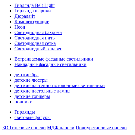
Гирлянда Belt-Light
Гирлянда шарики
Дюралайт
Комплектующие
Неон
Светодиодная бахрома
Светодиодная нить
Светодиодная сетка
Светодиодный занавес
Встраиваемые фасадные светильники
Накладные фасадные светильники
детские бра
детские люстры
детские настенно-потолочные светильники
детские настольные лампы
детские торшеры
ночники
Гирлянды
световые фигуры
3D Гипсовые панели
МДФ панели
Полиуретановые панели