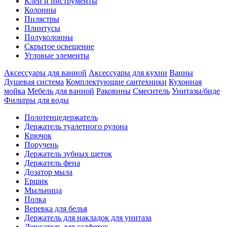
Клеи и инструменты
Колонны
Пилястры
Плинтусы
Полуколонны
Скрытое освещение
Угловые элементы
Аксессуары для ванной
Аксессуары для кухни
Ванны
Душевая система
Комплектующие сантехники
Кухонная
мойка
Мебель для ванной
Раковины
Смеситель
Унитазы/биде
Фильтры для воды
Полотенцедержатель
Держатель туалетного рулона
Крючок
Поручень
Держатель зубных щеток
Держатель фена
Дозатор мыла
Eршик
Мыльница
Полка
Веревка для белья
Держатель для накладок для унитаза
Держатель для салфеток