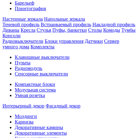
Барельеф
Принтография
Настенные зеркала
Напольные зеркала
Теневой профиль
Встраиваемый профиль
Накладной профиль
Диваны
Кресла
Стулья
Пуфы, банкетки
Столы
Комоды
Тумбы
Консоли
Радиовыключатели
Блоки управления
Датчики
Сервер
умного дома
Комплекты
Клавишные выключатели
Пульты
Радиомодуль
Сенсорные выключатели
Компактные блоки
Модульная система
Умная розетка
Интерьерный декор
Фасадный декор
Молдинги
Карнизы
Декоративные камины
Декоративные элементы