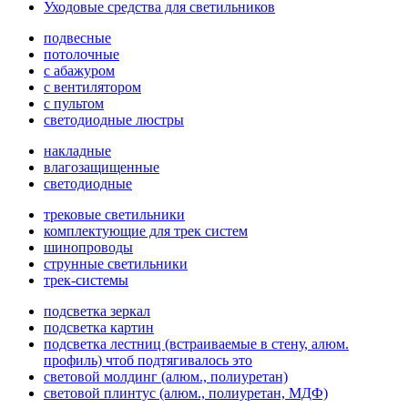
Уходовые средства для светильников
подвесные
потолочные
с абажуром
с вентилятором
с пультом
светодиодные люстры
накладные
влагозащищенные
светодиодные
трековые светильники
комплектующие для трек систем
шинопроводы
струнные светильники
трек-системы
подсветка зеркал
подсветка картин
подсветка лестниц (встраиваемые в стену, алюм.
профиль) чтоб подтягивалось это
световой молдинг (алюм., полиуретан)
световой плинтус (алюм., полиуретан, МДФ)