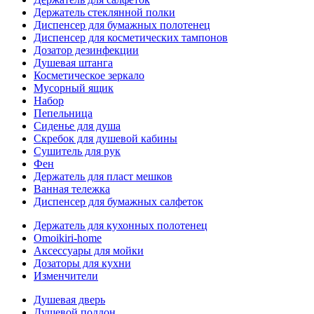
Держатель стеклянной полки
Диспенсер для бумажных полотенец
Диспенсер для косметических тампонов
Дозатор дезинфекции
Душевая штанга
Косметическое зеркало
Мусорный ящик
Набор
Пепельница
Сиденье для душа
Скребок для душевой кабины
Сушитель для рук
Фен
Держатель для пласт мешков
Ванная тележка
Диспенсер для бумажных салфеток
Держатель для кухонных полотенец
Omoikiri-home
Аксессуары для мойки
Дозаторы для кухни
Изменчители
Душевая дверь
Душевой поддон