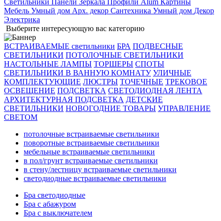
Светильники
Панели
Зеркала
Профили Alum
Картины
Мебель
Умный дом
Арх. декор
Сантехника
Умный дом
Декор
Электрика
Выберите интересующую вас категорию
ВСТРАИВАЕМЫЕ светильники
БРА
ПОДВЕСНЫЕ
СВЕТИЛЬНИКИ
ПОТОЛОЧНЫЕ СВЕТИЛЬНИКИ
НАСТОЛЬНЫЕ ЛАМПЫ
ТОРШЕРЫ
СПОТЫ
СВЕТИЛЬНИКИ В ВАННУЮ КОМНАТУ
УЛИЧНЫЕ
КОМПЛЕКТУЮЩИЕ
ЛЮСТРЫ
ТОЧЕЧНЫЕ
ТРЕКОВОЕ
ОСВЕЩЕНИЕ
ПОДСВЕТКА
СВЕТОДИОДНАЯ ЛЕНТА
АРХИТЕКТУРНАЯ ПОДСВЕТКА
ДЕТСКИЕ
СВЕТИЛЬНИКИ
НОВОГОДНИЕ ТОВАРЫ
УПРАВЛЕНИЕ
СВЕТОМ
потолочные встраиваемые светильники
поворотные встраиваемые светильники
мебельные встраиваемые светильники
в пол/грунт встраиваемые светильники
в стену/лестницу встраиваемые светильники
светодиодные встраиваемые светильники
Бра светодиодные
Бра с абажуром
Бра с выключателем