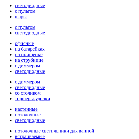
светодиодные
с пультом
шары
с пультом
светодиодные
офисные
на батарейках
на прищепке
на струбнице
с диммером
светодиодные
с диммером
светодиодные
со столиком
торшеры-удочки
настенные
потолочные
светодиодные
потолочные светильники для ванной
встраиваемые