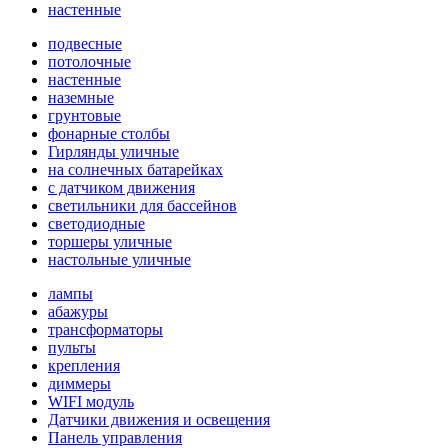
настенные
подвесные
потолочные
настенные
наземные
грунтовые
фонарные столбы
Гирлянды уличные
на солнечных батарейках
с датчиком движения
светильники для бассейнов
светодиодные
торшеры уличные
настольные уличные
лампы
абажуры
трансформаторы
пульты
крепления
диммеры
WIFI модуль
Датчики движения и освещения
Панель управления