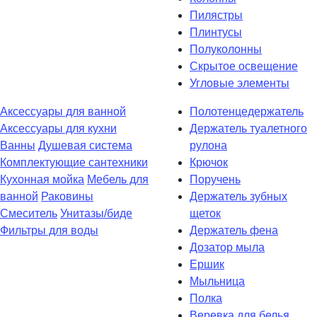
Пилястры
Плинтусы
Полуколонны
Скрытое освещение
Угловые элементы
Аксессуары для ванной
Полотенцедержатель
Аксессуары для кухни
Держатель туалетного
Ванны
Душевая система
рулона
Комплектующие сантехники
Крючок
Кухонная мойка
Мебель для
Поручень
ванной
Раковины
Держатель зубных
Смеситель
Унитазы/биде
щеток
Фильтры для воды
Держатель фена
Дозатор мыла
Eршик
Мыльница
Полка
Веревка для белья