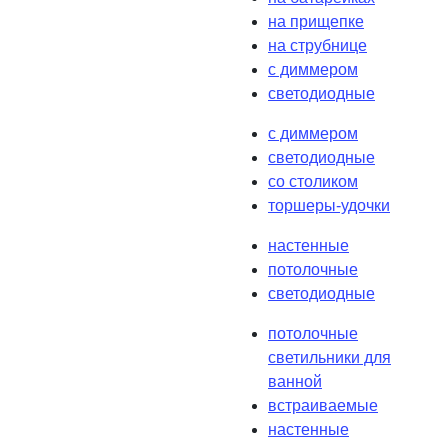
на прищепке
на струбнице
с диммером
светодиодные
с диммером
светодиодные
со столиком
торшеры-удочки
настенные
потолочные
светодиодные
потолочные
светильники для
ванной
встраиваемые
настенные