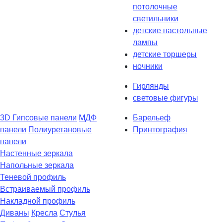
потолочные
светильники
детские настольные
лампы
детские торшеры
ночники
Гирлянды
световые фигуры
3D Гипсовые панели
МДФ
Барельеф
панели
Полиуретановые
Принтография
панели
Настенные зеркала
Напольные зеркала
Теневой профиль
Встраиваемый профиль
Накладной профиль
Диваны
Кресла
Стулья