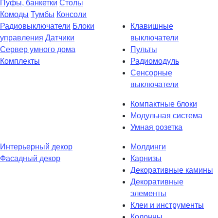
Пуфы, банкетки
Столы
Комоды
Тумбы
Консоли
Радиовыключатели
Блоки
Клавишные
управления
Датчики
выключатели
Сервер умного дома
Пульты
Комплекты
Радиомодуль
Сенсорные
выключатели
Компактные блоки
Модульная система
Умная розетка
Интерьерный декор
Молдинги
Фасадный декор
Карнизы
Декоративные камины
Декоративные
элементы
Клеи и инструменты
Колонны