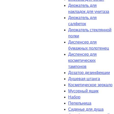
Держатель для
накладок для унитаза
Держатель для
салфеток
Держатель стеклянной
полки
Диспенсер для
бумажных полотенец
Диспенсер для
косметических
тампонов
Дозатор дезинфекции
Душевая штанга
Косметическое зеркало
Мусорный ящик
Набор
Пепельница
Сиденье для душа