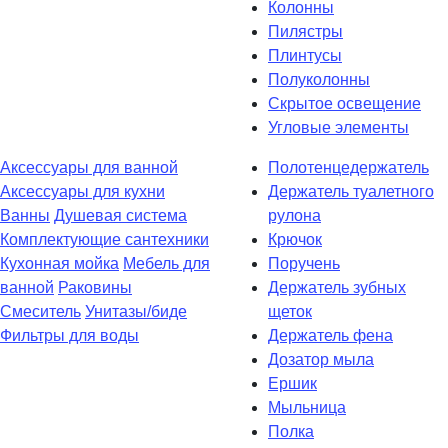
Колонны
Пилястры
Плинтусы
Полуколонны
Скрытое освещение
Угловые элементы
Аксессуары для ванной
Полотенцедержатель
Аксессуары для кухни
Держатель туалетного
Ванны
Душевая система
рулона
Комплектующие сантехники
Крючок
Кухонная мойка
Мебель для
Поручень
ванной
Раковины
Держатель зубных
Смеситель
Унитазы/биде
щеток
Фильтры для воды
Держатель фена
Дозатор мыла
Eршик
Мыльница
Полка