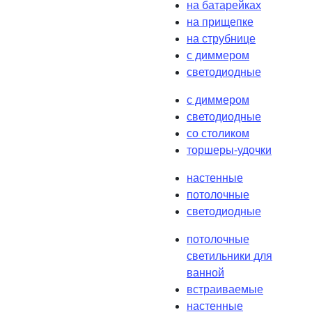
на батарейках
на прищепке
на струбнице
с диммером
светодиодные
с диммером
светодиодные
со столиком
торшеры-удочки
настенные
потолочные
светодиодные
потолочные
светильники для
ванной
встраиваемые
настенные