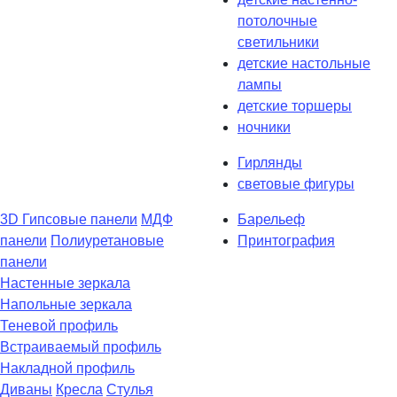
потолочные
светильники
детские настольные
лампы
детские торшеры
ночники
Гирлянды
световые фигуры
3D Гипсовые панели
МДФ
Барельеф
панели
Полиуретановые
Принтография
панели
Настенные зеркала
Напольные зеркала
Теневой профиль
Встраиваемый профиль
Накладной профиль
Диваны
Кресла
Стулья