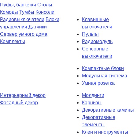
Пуфы, банкетки
Столы
Комоды
Тумбы
Консоли
Радиовыключатели
Блоки
Клавишные
управления
Датчики
выключатели
Сервер умного дома
Пульты
Комплекты
Радиомодуль
Сенсорные
выключатели
Компактные блоки
Модульная система
Умная розетка
Интерьерный декор
Молдинги
Фасадный декор
Карнизы
Декоративные камины
Декоративные
элементы
Клеи и инструменты