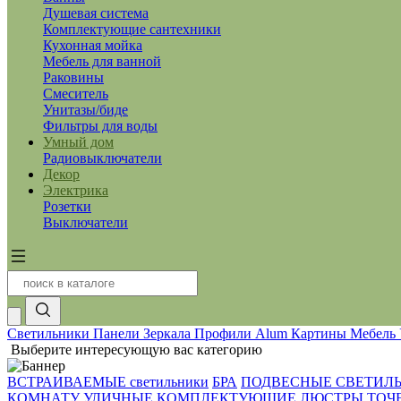
Душевая система
Комплектующие сантехники
Кухонная мойка
Мебель для ванной
Раковины
Смеситель
Унитазы/биде
Фильтры для воды
Умный дом
Радиовыключатели
Декор
Электрика
Розетки
Выключатели
Светильники
Панели
Зеркала
Профили Alum
Картины
Мебель
Выберите интересующую вас категорию
ВСТРАИВАЕМЫЕ светильники
БРА
ПОДВЕСНЫЕ СВЕТИЛ
КОМНАТУ
УЛИЧНЫЕ
КОМПЛЕКТУЮЩИЕ
ЛЮСТРЫ
ТОЧ