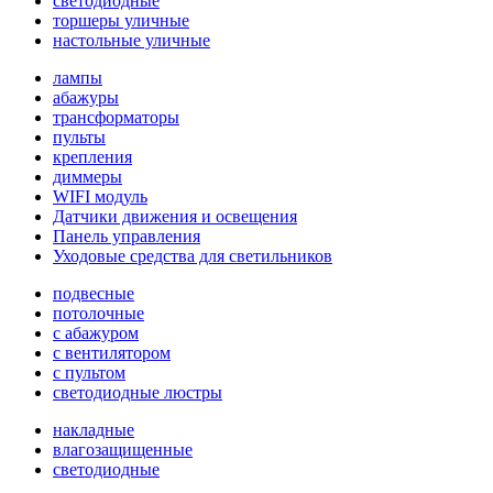
светодиодные
торшеры уличные
настольные уличные
лампы
абажуры
трансформаторы
пульты
крепления
диммеры
WIFI модуль
Датчики движения и освещения
Панель управления
Уходовые средства для светильников
подвесные
потолочные
с абажуром
с вентилятором
с пультом
светодиодные люстры
накладные
влагозащищенные
светодиодные