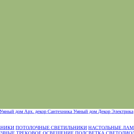
Умный дом
Арх. декор
Сантехника
Умный дом
Декор
Электрика
ЬНИКИ
ПОТОЛОЧНЫЕ СВЕТИЛЬНИКИ
НАСТОЛЬНЫЕ ЛА
ЕЧНЫЕ
ТРЕКОВОЕ ОСВЕЩЕНИЕ
ПОДСВЕТКА
СВЕТОДИО