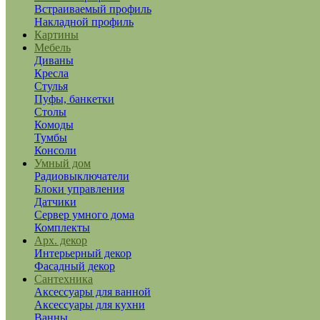
Встраиваемый профиль
Накладной профиль
Картины
Мебель
Диваны
Кресла
Стулья
Пуфы, банкетки
Столы
Комоды
Тумбы
Консоли
Умный дом
Радиовыключатели
Блоки управления
Датчики
Сервер умного дома
Комплекты
Арх. декор
Интерьерный декор
Фасадный декор
Сантехника
Аксессуары для ванной
Аксессуары для кухни
Ванны