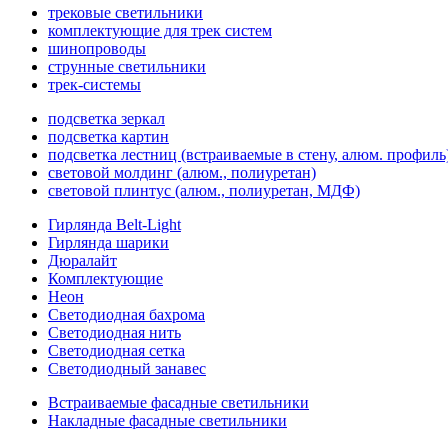
трековые светильники
комплектующие для трек систем
шинопроводы
струнные светильники
трек-системы
подсветка зеркал
подсветка картин
подсветка лестниц (встраиваемые в стену, алюм. профиль
световой молдинг (алюм., полиуретан)
световой плинтус (алюм., полиуретан, МДФ)
Гирлянда Belt-Light
Гирлянда шарики
Дюралайт
Комплектующие
Неон
Светодиодная бахрома
Светодиодная нить
Светодиодная сетка
Светодиодный занавес
Встраиваемые фасадные светильники
Накладные фасадные светильники