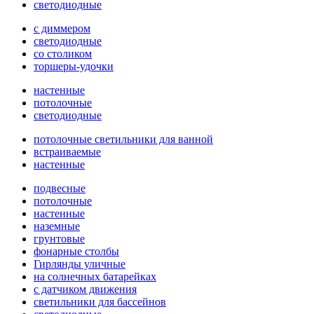
светодиодные
с диммером
светодиодные
со столиком
торшеры-удочки
настенные
потолочные
светодиодные
потолочные светильники для ванной
встраиваемые
настенные
подвесные
потолочные
настенные
наземные
грунтовые
фонарные столбы
Гирлянды уличные
на солнечных батарейках
с датчиком движения
светильники для бассейнов