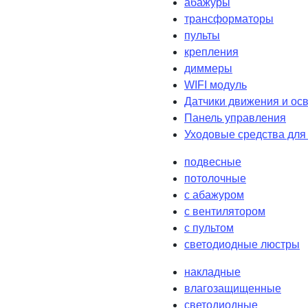
абажуры
трансформаторы
пульты
крепления
диммеры
WIFI модуль
Датчики движения и ос
Панель управления
Уходовые средства для
подвесные
потолочные
с абажуром
с вентилятором
с пультом
светодиодные люстры
накладные
влагозащищенные
светодиодные