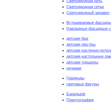
Светодиодная нить
Светодиодная сетка
Светодиодный занавес
Встраиваемые фасадны
Накладные фасадные с
детские бра
детские люстры
детские настенно-пото
детские настольные ла
детские торшеры
ночники
Гирлянды
световые фигуры
Барельеф
Принтография