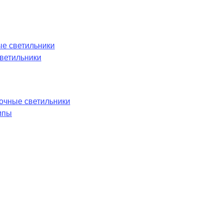
е светильники
ветильники
лочные светильники
мпы