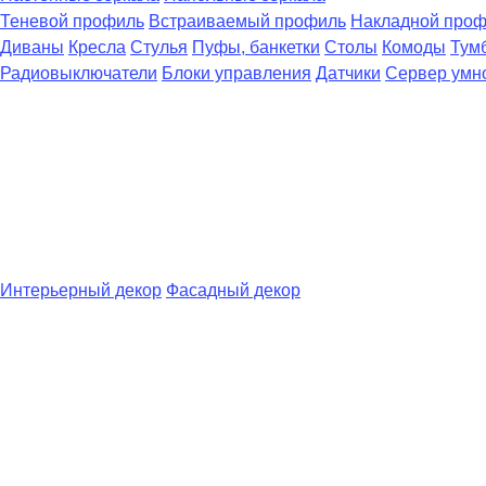
Теневой профиль
Встраиваемый профиль
Накладной про
Диваны
Кресла
Стулья
Пуфы, банкетки
Столы
Комоды
Тум
Радиовыключатели
Блоки управления
Датчики
Сервер умн
Интерьерный декор
Фасадный декор