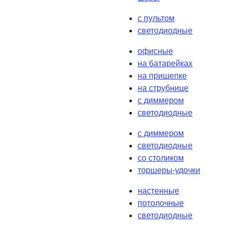
с пультом
светодиодные
офисные
на батарейках
на прищепке
на струбнице
с диммером
светодиодные
с диммером
светодиодные
со столиком
торшеры-удочки
настенные
потолочные
светодиодные