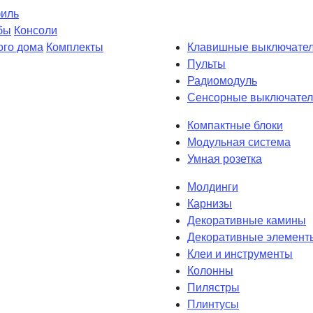
филь
бы
Консоли
ого дома
Комплекты
Клавишные выключате
Пульты
Радиомодуль
Сенсорные выключател
Компактные блоки
Модульная система
Умная розетка
Молдинги
Карнизы
Декоративные камины
Декоративные элемент
Клеи и инструменты
Колонны
Пилястры
Плинтусы