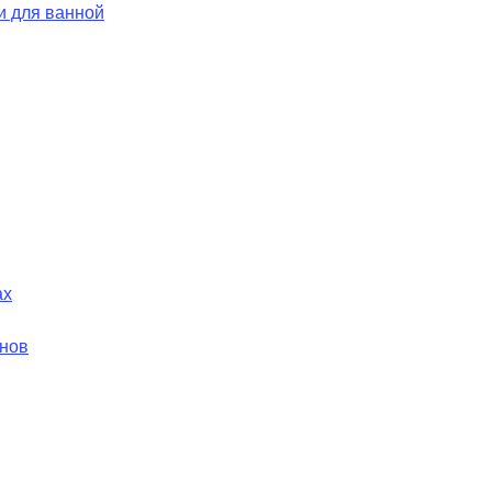
и для ванной
ах
йнов