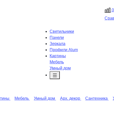
0
Сра
Светильники
Панели
Зеркала
Профили Alum
Картины
Мебель
Умный дом
ртины
Мебель
Умный дом
Арх. декор
Сантехника