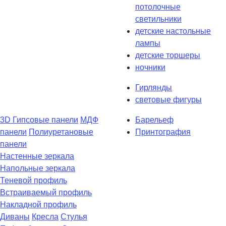
потолочные
светильники
детские настольные
лампы
детские торшеры
ночники
Гирлянды
световые фигуры
3D Гипсовые панели
МДФ
Барельеф
панели
Полиуретановые
Принтография
панели
Настенные зеркала
Напольные зеркала
Теневой профиль
Встраиваемый профиль
Накладной профиль
Диваны
Кресла
Стулья