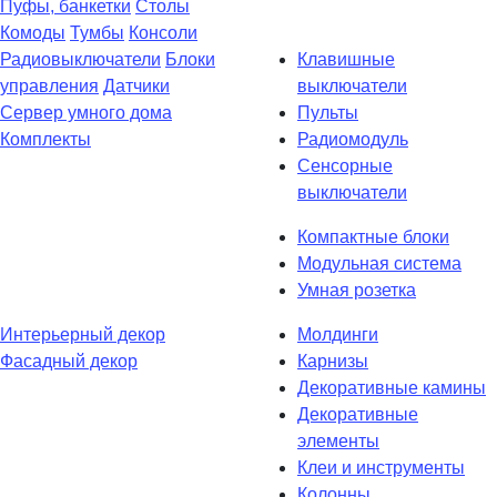
Пуфы, банкетки
Столы
Комоды
Тумбы
Консоли
Радиовыключатели
Блоки
Клавишные
управления
Датчики
выключатели
Сервер умного дома
Пульты
Комплекты
Радиомодуль
Сенсорные
выключатели
Компактные блоки
Модульная система
Умная розетка
Интерьерный декор
Молдинги
Фасадный декор
Карнизы
Декоративные камины
Декоративные
элементы
Клеи и инструменты
Колонны