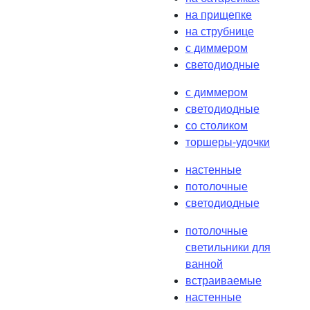
на прищепке
на струбнице
с диммером
светодиодные
с диммером
светодиодные
со столиком
торшеры-удочки
настенные
потолочные
светодиодные
потолочные
светильники для
ванной
встраиваемые
настенные