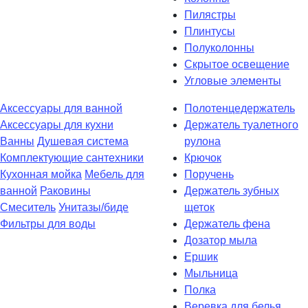
Пилястры
Плинтусы
Полуколонны
Скрытое освещение
Угловые элементы
Аксессуары для ванной
Полотенцедержатель
Аксессуары для кухни
Держатель туалетного
Ванны
Душевая система
рулона
Комплектующие сантехники
Крючок
Кухонная мойка
Мебель для
Поручень
ванной
Раковины
Держатель зубных
Смеситель
Унитазы/биде
щеток
Фильтры для воды
Держатель фена
Дозатор мыла
Eршик
Мыльница
Полка
Веревка для белья