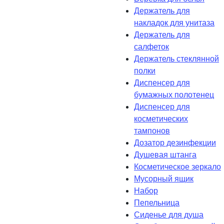
Держатель для
накладок для унитаза
Держатель для
салфеток
Держатель стеклянной
полки
Диспенсер для
бумажных полотенец
Диспенсер для
косметических
тампонов
Дозатор дезинфекции
Душевая штанга
Косметическое зеркало
Мусорный ящик
Набор
Пепельница
Сиденье для душа