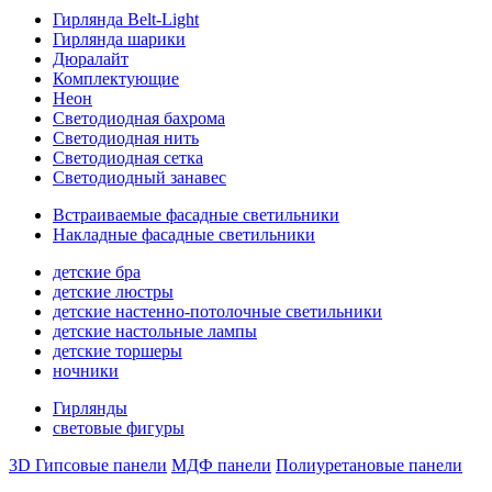
Гирлянда Belt-Light
Гирлянда шарики
Дюралайт
Комплектующие
Неон
Светодиодная бахрома
Светодиодная нить
Светодиодная сетка
Светодиодный занавес
Встраиваемые фасадные светильники
Накладные фасадные светильники
детские бра
детские люстры
детские настенно-потолочные светильники
детские настольные лампы
детские торшеры
ночники
Гирлянды
световые фигуры
3D Гипсовые панели
МДФ панели
Полиуретановые панели