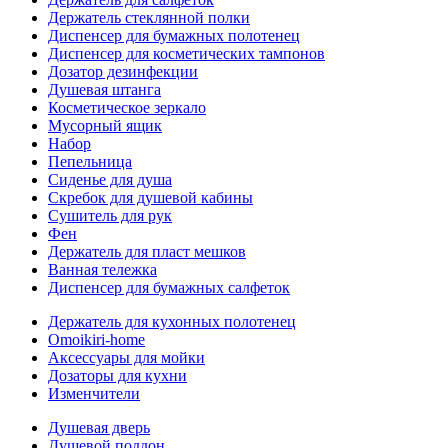
Держатель стеклянной полки
Диспенсер для бумажных полотенец
Диспенсер для косметических тампонов
Дозатор дезинфекции
Душевая штанга
Косметическое зеркало
Мусорный ящик
Набор
Пепельница
Сиденье для душа
Скребок для душевой кабины
Сушитель для рук
Фен
Держатель для пласт мешков
Ванная тележка
Диспенсер для бумажных салфеток
Держатель для кухонных полотенец
Omoikiri-home
Аксессуары для мойки
Дозаторы для кухни
Изменчители
Душевая дверь
Душевой поддон