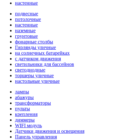
настенные
подвесные
потолочные
настенные
наземные
грунтовые
фонарные столбы
Гирлянды уличные
на солнечных батарейках
с датчиком движения
светильники для бассейнов
светодиодные
торшеры уличные
настольные уличные
лампы
абажуры
трансформаторы
пульты
крепления
диммеры
WIFI модуль
Датчики движения и освещения
Панель управления