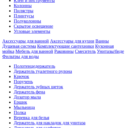
Клеи и инструменты
Колонны
Пилястры
Плинтусы
Полуколонны
Скрытое освещение
Угловые элементы
Аксессуары для ванной
Аксессуары для кухни
Ванны
Душевая система
Комплектующие сантехники
Кухонная
мойка
Мебель для ванной
Раковины
Смеситель
Унитазы/биде
Фильтры для воды
Полотенцедержатель
Держатель туалетного рулона
Крючок
Поручень
Держатель зубных щеток
Держатель фена
Дозатор мыла
Eршик
Мыльница
Полка
Веревка для белья
Держатель для накладок для унитаза
Держатель для салфеток