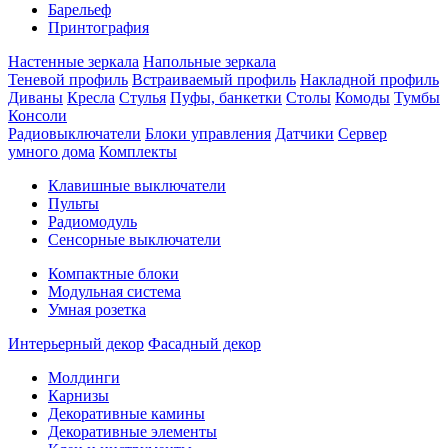
Барельеф
Принтография
Настенные зеркала
Напольные зеркала
Теневой профиль
Встраиваемый профиль
Накладной профиль
Диваны
Кресла
Стулья
Пуфы, банкетки
Столы
Комоды
Тумбы
Консоли
Радиовыключатели
Блоки управления
Датчики
Сервер
умного дома
Комплекты
Клавишные выключатели
Пульты
Радиомодуль
Сенсорные выключатели
Компактные блоки
Модульная система
Умная розетка
Интерьерный декор
Фасадный декор
Молдинги
Карнизы
Декоративные камины
Декоративные элементы