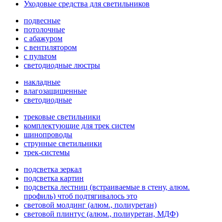
Уходовые средства для светильников
подвесные
потолочные
с абажуром
с вентилятором
с пультом
светодиодные люстры
накладные
влагозащищенные
светодиодные
трековые светильники
комплектующие для трек систем
шинопроводы
струнные светильники
трек-системы
подсветка зеркал
подсветка картин
подсветка лестниц (встраиваемые в стену, алюм.
профиль) чтоб подтягивалось это
световой молдинг (алюм., полиуретан)
световой плинтус (алюм., полиуретан, МДФ)