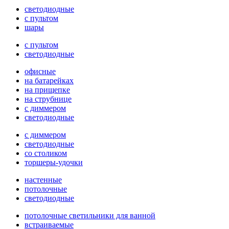
светодиодные
с пультом
шары
с пультом
светодиодные
офисные
на батарейках
на прищепке
на струбнице
с диммером
светодиодные
с диммером
светодиодные
со столиком
торшеры-удочки
настенные
потолочные
светодиодные
потолочные светильники для ванной
встраиваемые