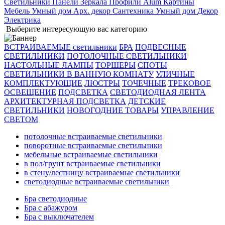
Светильники
Панели
Зеркала
Профили Alum
Картины
Мебель
Умный дом
Арх. декор
Сантехника
Умный дом
Декор
Электрика
Выберите интересующую вас категорию
ВСТРАИВАЕМЫЕ светильники
БРА
ПОДВЕСНЫЕ
СВЕТИЛЬНИКИ
ПОТОЛОЧНЫЕ СВЕТИЛЬНИКИ
НАСТОЛЬНЫЕ ЛАМПЫ
ТОРШЕРЫ
СПОТЫ
СВЕТИЛЬНИКИ В ВАННУЮ КОМНАТУ
УЛИЧНЫЕ
КОМПЛЕКТУЮЩИЕ
ЛЮСТРЫ
ТОЧЕЧНЫЕ
ТРЕКОВОЕ
ОСВЕЩЕНИЕ
ПОДСВЕТКА
СВЕТОДИОДНАЯ ЛЕНТА
АРХИТЕКТУРНАЯ ПОДСВЕТКА
ДЕТСКИЕ
СВЕТИЛЬНИКИ
НОВОГОДНИЕ ТОВАРЫ
УПРАВЛЕНИЕ
СВЕТОМ
потолочные встраиваемые светильники
поворотные встраиваемые светильники
мебельные встраиваемые светильники
в пол/грунт встраиваемые светильники
в стену/лестницу встраиваемые светильники
светодиодные встраиваемые светильники
Бра светодиодные
Бра с абажуром
Бра с выключателем