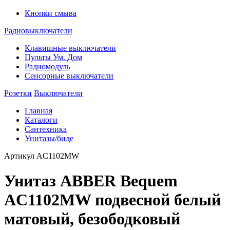
Кнопки смыва
Радиовыключатели
Клавишные выключатели
Пульты Ум. Дом
Радиомодуль
Сенсорные выключатели
Розетки
Выключатели
Главная
Каталоги
Сантехника
Унитазы/биде
Артикул
AC1102MW
Унитаз ABBER Bequem
AC1102MW подвесной белый
матовый, безободковый