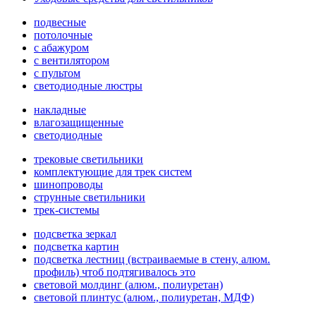
подвесные
потолочные
с абажуром
с вентилятором
с пультом
светодиодные люстры
накладные
влагозащищенные
светодиодные
трековые светильники
комплектующие для трек систем
шинопроводы
струнные светильники
трек-системы
подсветка зеркал
подсветка картин
подсветка лестниц (встраиваемые в стену, алюм.
профиль) чтоб подтягивалось это
световой молдинг (алюм., полиуретан)
световой плинтус (алюм., полиуретан, МДФ)