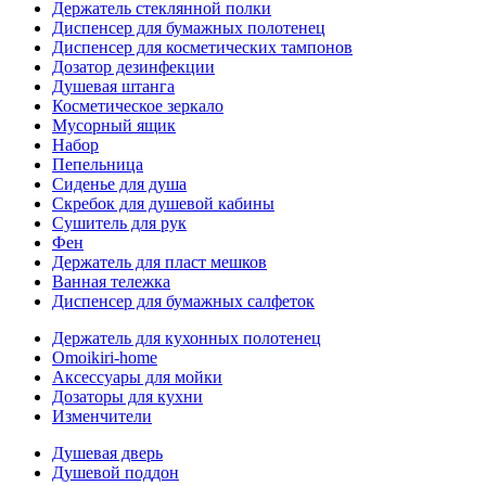
Держатель стеклянной полки
Диспенсер для бумажных полотенец
Диспенсер для косметических тампонов
Дозатор дезинфекции
Душевая штанга
Косметическое зеркало
Мусорный ящик
Набор
Пепельница
Сиденье для душа
Скребок для душевой кабины
Сушитель для рук
Фен
Держатель для пласт мешков
Ванная тележка
Диспенсер для бумажных салфеток
Держатель для кухонных полотенец
Omoikiri-home
Аксессуары для мойки
Дозаторы для кухни
Изменчители
Душевая дверь
Душевой поддон