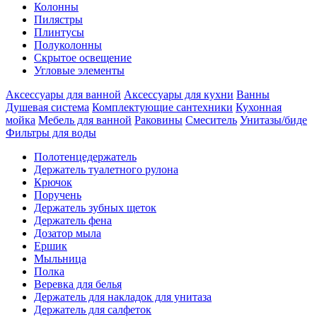
Колонны
Пилястры
Плинтусы
Полуколонны
Скрытое освещение
Угловые элементы
Аксессуары для ванной
Аксессуары для кухни
Ванны
Душевая система
Комплектующие сантехники
Кухонная
мойка
Мебель для ванной
Раковины
Смеситель
Унитазы/биде
Фильтры для воды
Полотенцедержатель
Держатель туалетного рулона
Крючок
Поручень
Держатель зубных щеток
Держатель фена
Дозатор мыла
Eршик
Мыльница
Полка
Веревка для белья
Держатель для накладок для унитаза
Держатель для салфеток