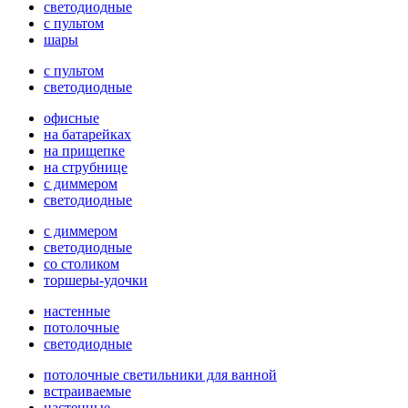
светодиодные
с пультом
шары
с пультом
светодиодные
офисные
на батарейках
на прищепке
на струбнице
с диммером
светодиодные
с диммером
светодиодные
со столиком
торшеры-удочки
настенные
потолочные
светодиодные
потолочные светильники для ванной
встраиваемые
настенные