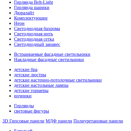
Гирлянда Belt-Light
Гирлянда шарики
Дюралайт
Комплектующие
Неон
Светодиодная бахрома
Светодиодная нить
Светодиодная сетка
Светодиодный занавес
Встраиваемые фасадные светильники
Накладные фасадные светильники
детские бра
детские люстры
детские настенно-потолочные светильники
детские настольные лампы
детские торшеры
ночники
Гирлянды
световые фигуры
3D Гипсовые панели
МДФ панели
Полиуретановые панели
Барельеф