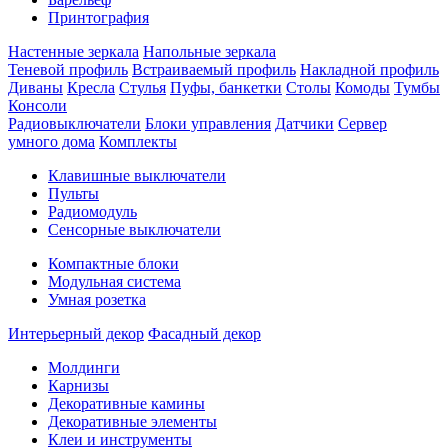
Принтография
Настенные зеркала
Напольные зеркала
Теневой профиль
Встраиваемый профиль
Накладной профиль
Диваны
Кресла
Стулья
Пуфы, банкетки
Столы
Комоды
Тумбы
Консоли
Радиовыключатели
Блоки управления
Датчики
Сервер
умного дома
Комплекты
Клавишные выключатели
Пульты
Радиомодуль
Сенсорные выключатели
Компактные блоки
Модульная система
Умная розетка
Интерьерный декор
Фасадный декор
Молдинги
Карнизы
Декоративные камины
Декоративные элементы
Клеи и инструменты