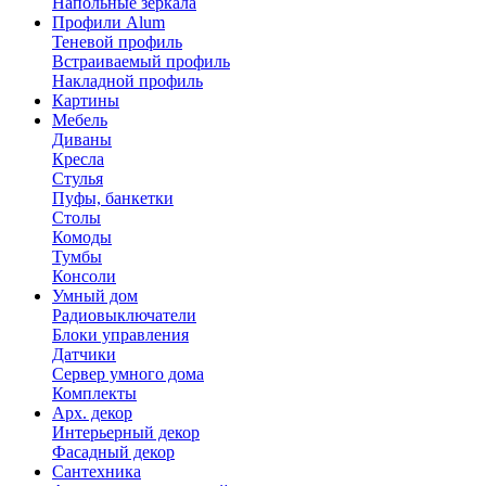
Напольные зеркала
Профили Alum
Теневой профиль
Встраиваемый профиль
Накладной профиль
Картины
Мебель
Диваны
Кресла
Стулья
Пуфы, банкетки
Столы
Комоды
Тумбы
Консоли
Умный дом
Радиовыключатели
Блоки управления
Датчики
Сервер умного дома
Комплекты
Арх. декор
Интерьерный декор
Фасадный декор
Сантехника