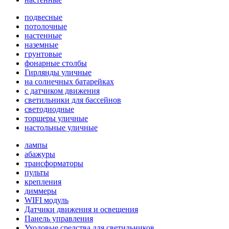
подвесные
потолочные
настенные
наземные
грунтовые
фонарные столбы
Гирлянды уличные
на солнечных батарейках
с датчиком движения
светильники для бассейнов
светодиодные
торшеры уличные
настольные уличные
лампы
абажуры
трансформаторы
пульты
крепления
диммеры
WIFI модуль
Датчики движения и освещения
Панель управления
Уходовые средства для светильников