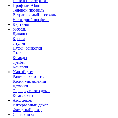
Напольные зеркала
Профили Alum
Теневой профиль
Встраиваемый профиль
Накладной профиль
Картины
Мебель
Диваны
Кресла
Стулья
Пуфы, банкетки
Столы
Комоды
Тумбы
Консоли
Умный дом
Радиовыключатели
Блоки управления
Датчики
Сервер умного дома
Комплекты
Арх. декор
Интерьерный декор
Фасадный декор
Сантехника