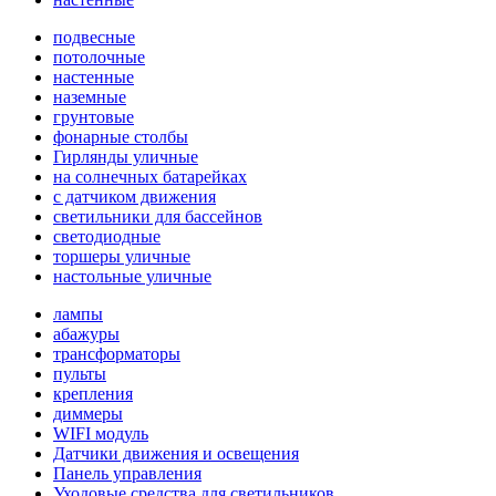
подвесные
потолочные
настенные
наземные
грунтовые
фонарные столбы
Гирлянды уличные
на солнечных батарейках
с датчиком движения
светильники для бассейнов
светодиодные
торшеры уличные
настольные уличные
лампы
абажуры
трансформаторы
пульты
крепления
диммеры
WIFI модуль
Датчики движения и освещения
Панель управления
Уходовые средства для светильников