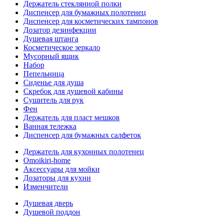
Держатель стеклянной полки
Диспенсер для бумажных полотенец
Диспенсер для косметических тампонов
Дозатор дезинфекции
Душевая штанга
Косметическое зеркало
Мусорный ящик
Набор
Пепельница
Сиденье для душа
Скребок для душевой кабины
Сушитель для рук
Фен
Держатель для пласт мешков
Ванная тележка
Диспенсер для бумажных салфеток
Держатель для кухонных полотенец
Omoikiri-home
Аксессуары для мойки
Дозаторы для кухни
Изменчители
Душевая дверь
Душевой поддон