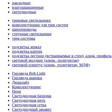
накладные
влагозащищенные
светодиодные
трековые светильники
комплектующие для трек систем
шинопроводы
струнные светильники
трек-системы
подсветка зеркал
подсветка картин
подсветка лестниц (встраиваемые в стену, алюм. профиль
световой молдинг (алюм., полиуретан)
световой плинтус (алюм., полиуретан, МДФ)
Гирлянда Belt-Light
Гирлянда шарики
Дюралайт
Комплектующие
Неон
Светодиодная бахрома
Светодиодная нить
Светодиодная сетка
Светодиодный занавес