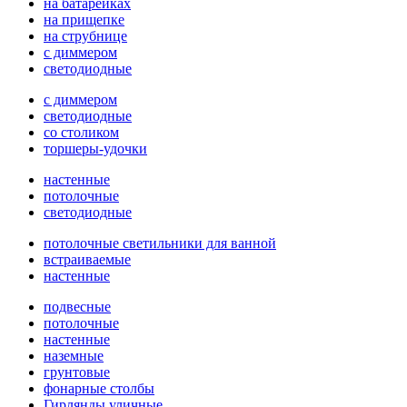
на батарейках
на прищепке
на струбнице
с диммером
светодиодные
с диммером
светодиодные
со столиком
торшеры-удочки
настенные
потолочные
светодиодные
потолочные светильники для ванной
встраиваемые
настенные
подвесные
потолочные
настенные
наземные
грунтовые
фонарные столбы
Гирлянды уличные