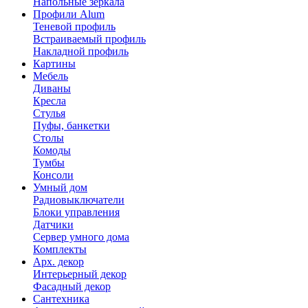
Напольные зеркала
Профили Alum
Теневой профиль
Встраиваемый профиль
Накладной профиль
Картины
Мебель
Диваны
Кресла
Стулья
Пуфы, банкетки
Столы
Комоды
Тумбы
Консоли
Умный дом
Радиовыключатели
Блоки управления
Датчики
Сервер умного дома
Комплекты
Арх. декор
Интерьерный декор
Фасадный декор
Сантехника