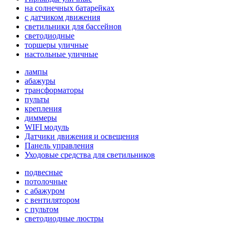
на солнечных батарейках
с датчиком движения
светильники для бассейнов
светодиодные
торшеры уличные
настольные уличные
лампы
абажуры
трансформаторы
пульты
крепления
диммеры
WIFI модуль
Датчики движения и освещения
Панель управления
Уходовые средства для светильников
подвесные
потолочные
с абажуром
с вентилятором
с пультом
светодиодные люстры