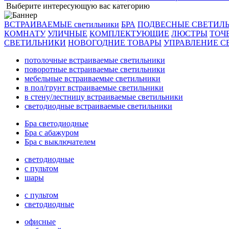
Выберите интересующую вас категорию
ВСТРАИВАЕМЫЕ светильники
БРА
ПОДВЕСНЫЕ СВЕТИЛ
КОМНАТУ
УЛИЧНЫЕ
КОМПЛЕКТУЮЩИЕ
ЛЮСТРЫ
ТОЧ
СВЕТИЛЬНИКИ
НОВОГОДНИЕ ТОВАРЫ
УПРАВЛЕНИЕ С
потолочные встраиваемые светильники
поворотные встраиваемые светильники
мебельные встраиваемые светильники
в пол/грунт встраиваемые светильники
в стену/лестницу встраиваемые светильники
светодиодные встраиваемые светильники
Бра светодиодные
Бра с абажуром
Бра с выключателем
светодиодные
с пультом
шары
с пультом
светодиодные
офисные