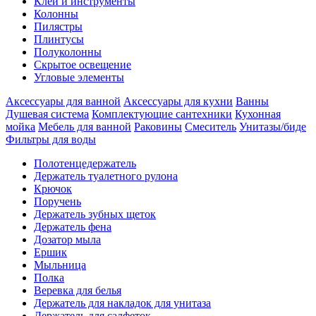
Клеи и инструменты
Колонны
Пилястры
Плинтусы
Полуколонны
Скрытое освещение
Угловые элементы
Аксессуары для ванной
Аксессуары для кухни
Ванны
Душевая система
Комплектующие сантехники
Кухонная
мойка
Мебель для ванной
Раковины
Смеситель
Унитазы/биде
Фильтры для воды
Полотенцедержатель
Держатель туалетного рулона
Крючок
Поручень
Держатель зубных щеток
Держатель фена
Дозатор мыла
Eршик
Мыльница
Полка
Веревка для белья
Держатель для накладок для унитаза
Держатель для салфеток