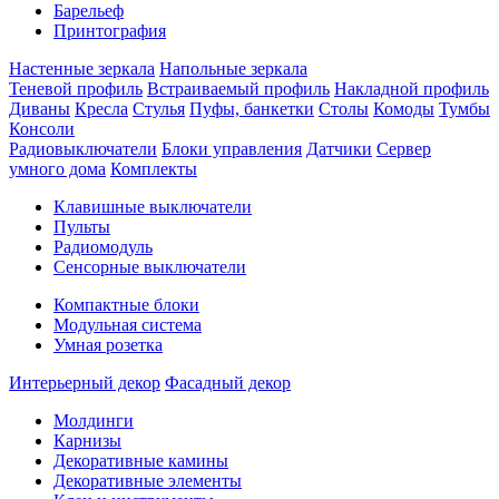
Барельеф
Принтография
Настенные зеркала
Напольные зеркала
Теневой профиль
Встраиваемый профиль
Накладной профиль
Диваны
Кресла
Стулья
Пуфы, банкетки
Столы
Комоды
Тумбы
Консоли
Радиовыключатели
Блоки управления
Датчики
Сервер
умного дома
Комплекты
Клавишные выключатели
Пульты
Радиомодуль
Сенсорные выключатели
Компактные блоки
Модульная система
Умная розетка
Интерьерный декор
Фасадный декор
Молдинги
Карнизы
Декоративные камины
Декоративные элементы