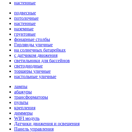
настенные
подвесные
потолочные
настенные
наземные
грунтовые
фонарные столбы
Гирлянды уличные
на солнечных батарейках
с датчиком движения
светильники для бассейнов
светодиодные
торшеры уличные
настольные уличные
лампы
абажуры
трансформаторы
пульты
крепления
диммеры
WIFI модуль
Датчики движения и освещения
Панель управления