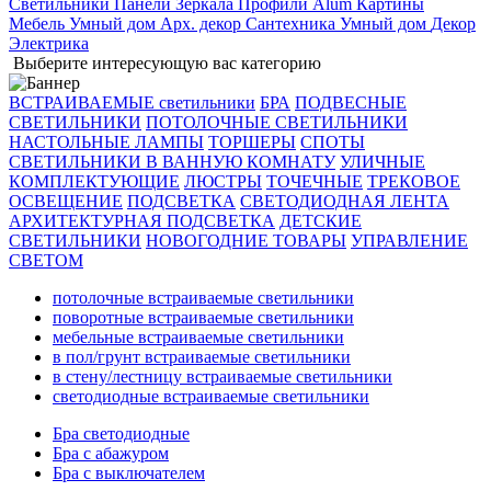
Светильники
Панели
Зеркала
Профили Alum
Картины
Мебель
Умный дом
Арх. декор
Сантехника
Умный дом
Декор
Электрика
Выберите интересующую вас категорию
ВСТРАИВАЕМЫЕ светильники
БРА
ПОДВЕСНЫЕ
СВЕТИЛЬНИКИ
ПОТОЛОЧНЫЕ СВЕТИЛЬНИКИ
НАСТОЛЬНЫЕ ЛАМПЫ
ТОРШЕРЫ
СПОТЫ
СВЕТИЛЬНИКИ В ВАННУЮ КОМНАТУ
УЛИЧНЫЕ
КОМПЛЕКТУЮЩИЕ
ЛЮСТРЫ
ТОЧЕЧНЫЕ
ТРЕКОВОЕ
ОСВЕЩЕНИЕ
ПОДСВЕТКА
СВЕТОДИОДНАЯ ЛЕНТА
АРХИТЕКТУРНАЯ ПОДСВЕТКА
ДЕТСКИЕ
СВЕТИЛЬНИКИ
НОВОГОДНИЕ ТОВАРЫ
УПРАВЛЕНИЕ
СВЕТОМ
потолочные встраиваемые светильники
поворотные встраиваемые светильники
мебельные встраиваемые светильники
в пол/грунт встраиваемые светильники
в стену/лестницу встраиваемые светильники
светодиодные встраиваемые светильники
Бра светодиодные
Бра с абажуром
Бра с выключателем