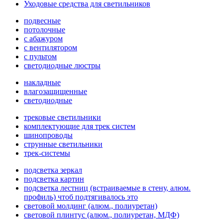
Уходовые средства для светильников
подвесные
потолочные
с абажуром
с вентилятором
с пультом
светодиодные люстры
накладные
влагозащищенные
светодиодные
трековые светильники
комплектующие для трек систем
шинопроводы
струнные светильники
трек-системы
подсветка зеркал
подсветка картин
подсветка лестниц (встраиваемые в стену, алюм.
профиль) чтоб подтягивалось это
световой молдинг (алюм., полиуретан)
световой плинтус (алюм., полиуретан, МДФ)