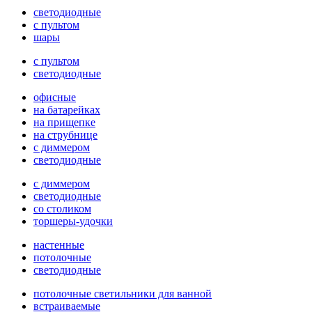
светодиодные
с пультом
шары
с пультом
светодиодные
офисные
на батарейках
на прищепке
на струбнице
с диммером
светодиодные
с диммером
светодиодные
со столиком
торшеры-удочки
настенные
потолочные
светодиодные
потолочные светильники для ванной
встраиваемые