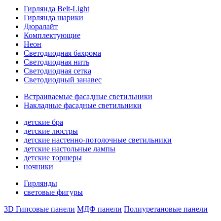
Гирлянда Belt-Light
Гирлянда шарики
Дюралайт
Комплектующие
Неон
Светодиодная бахрома
Светодиодная нить
Светодиодная сетка
Светодиодный занавес
Встраиваемые фасадные светильники
Накладные фасадные светильники
детские бра
детские люстры
детские настенно-потолочные светильники
детские настольные лампы
детские торшеры
ночники
Гирлянды
световые фигуры
3D Гипсовые панели
МДФ панели
Полиуретановые панели