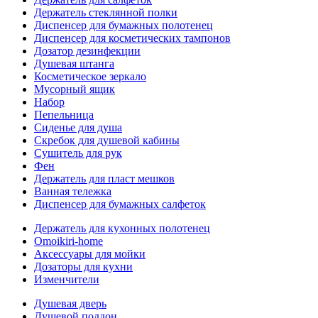
Держатель стеклянной полки
Диспенсер для бумажных полотенец
Диспенсер для косметических тампонов
Дозатор дезинфекции
Душевая штанга
Косметическое зеркало
Мусорный ящик
Набор
Пепельница
Сиденье для душа
Скребок для душевой кабины
Сушитель для рук
Фен
Держатель для пласт мешков
Ванная тележка
Диспенсер для бумажных салфеток
Держатель для кухонных полотенец
Omoikiri-home
Аксессуары для мойки
Дозаторы для кухни
Изменчители
Душевая дверь
Душевой поддон