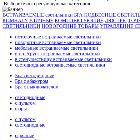
Выберите интересующую вас категорию
ВСТРАИВАЕМЫЕ светильники
БРА
ПОДВЕСНЫЕ СВЕТИЛ
КОМНАТУ
УЛИЧНЫЕ
КОМПЛЕКТУЮЩИЕ
ЛЮСТРЫ
ТОЧ
СВЕТИЛЬНИКИ
НОВОГОДНИЕ ТОВАРЫ
УПРАВЛЕНИЕ С
потолочные встраиваемые светильники
поворотные встраиваемые светильники
мебельные встраиваемые светильники
в пол/грунт встраиваемые светильники
в стену/лестницу встраиваемые светильники
светодиодные встраиваемые светильники
Бра светодиодные
Бра с абажуром
Бра с выключателем
светодиодные
с пультом
шары
с пультом
светодиодные
офисные