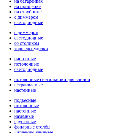
на батарейках
на прищепке
на струбнице
с диммером
светодиодные
с диммером
светодиодные
со столиком
торшеры-удочки
настенные
потолочные
светодиодные
потолочные светильники для ванной
встраиваемые
настенные
подвесные
потолочные
настенные
наземные
грунтовые
фонарные столбы
Гирлянды уличные