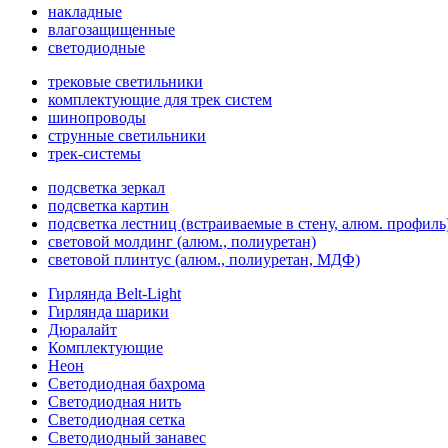
накладные
влагозащищенные
светодиодные
трековые светильники
комплектующие для трек систем
шинопроводы
струнные светильники
трек-системы
подсветка зеркал
подсветка картин
подсветка лестниц (встраиваемые в стену, алюм. профиль
световой молдинг (алюм., полиуретан)
световой плинтус (алюм., полиуретан, МДФ)
Гирлянда Belt-Light
Гирлянда шарики
Дюралайт
Комплектующие
Неон
Светодиодная бахрома
Светодиодная нить
Светодиодная сетка
Светодиодный занавес