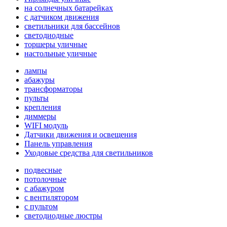
на солнечных батарейках
с датчиком движения
светильники для бассейнов
светодиодные
торшеры уличные
настольные уличные
лампы
абажуры
трансформаторы
пульты
крепления
диммеры
WIFI модуль
Датчики движения и освещения
Панель управления
Уходовые средства для светильников
подвесные
потолочные
с абажуром
с вентилятором
с пультом
светодиодные люстры