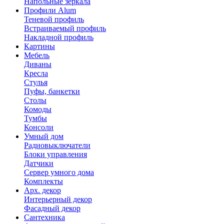
Напольные зеркала
Профили Alum
Теневой профиль
Встраиваемый профиль
Накладной профиль
Картины
Мебель
Диваны
Кресла
Стулья
Пуфы, банкетки
Столы
Комоды
Тумбы
Консоли
Умный дом
Радиовыключатели
Блоки управления
Датчики
Сервер умного дома
Комплекты
Арх. декор
Интерьерный декор
Фасадный декор
Сантехника