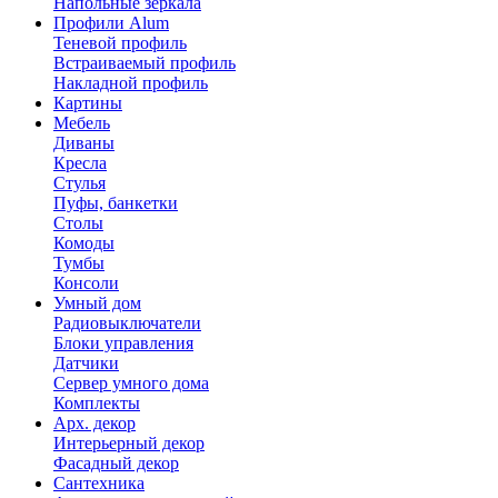
Напольные зеркала
Профили Alum
Теневой профиль
Встраиваемый профиль
Накладной профиль
Картины
Мебель
Диваны
Кресла
Стулья
Пуфы, банкетки
Столы
Комоды
Тумбы
Консоли
Умный дом
Радиовыключатели
Блоки управления
Датчики
Сервер умного дома
Комплекты
Арх. декор
Интерьерный декор
Фасадный декор
Сантехника