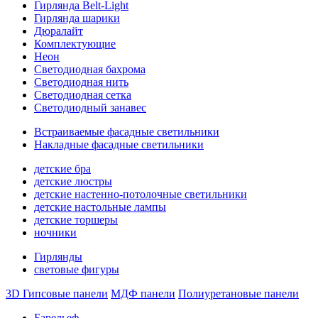
Гирлянда Belt-Light
Гирлянда шарики
Дюралайт
Комплектующие
Неон
Светодиодная бахрома
Светодиодная нить
Светодиодная сетка
Светодиодный занавес
Встраиваемые фасадные светильники
Накладные фасадные светильники
детские бра
детские люстры
детские настенно-потолочные светильники
детские настольные лампы
детские торшеры
ночники
Гирлянды
световые фигуры
3D Гипсовые панели
МДФ панели
Полиуретановые панели
Барельеф