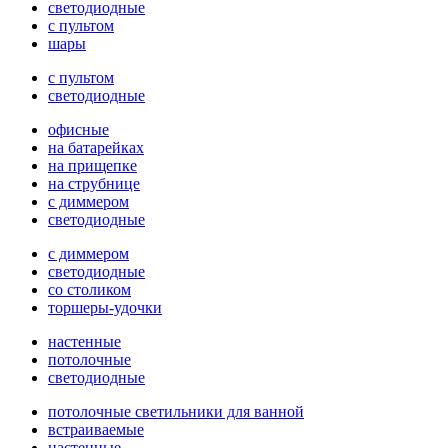
светодиодные
с пультом
шары
с пультом
светодиодные
офисные
на батарейках
на прищепке
на струбнице
с диммером
светодиодные
с диммером
светодиодные
со столиком
торшеры-удочки
настенные
потолочные
светодиодные
потолочные светильники для ванной
встраиваемые
настенные