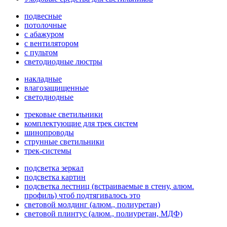
подвесные
потолочные
с абажуром
с вентилятором
с пультом
светодиодные люстры
накладные
влагозащищенные
светодиодные
трековые светильники
комплектующие для трек систем
шинопроводы
струнные светильники
трек-системы
подсветка зеркал
подсветка картин
подсветка лестниц (встраиваемые в стену, алюм.
профиль) чтоб подтягивалось это
световой молдинг (алюм., полиуретан)
световой плинтус (алюм., полиуретан, МДФ)