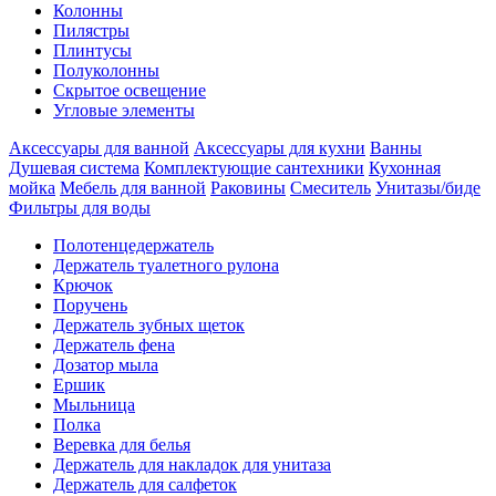
Колонны
Пилястры
Плинтусы
Полуколонны
Скрытое освещение
Угловые элементы
Аксессуары для ванной
Аксессуары для кухни
Ванны
Душевая система
Комплектующие сантехники
Кухонная
мойка
Мебель для ванной
Раковины
Смеситель
Унитазы/биде
Фильтры для воды
Полотенцедержатель
Держатель туалетного рулона
Крючок
Поручень
Держатель зубных щеток
Держатель фена
Дозатор мыла
Eршик
Мыльница
Полка
Веревка для белья
Держатель для накладок для унитаза
Держатель для салфеток