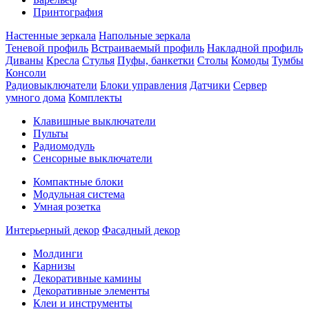
Принтография
Настенные зеркала
Напольные зеркала
Теневой профиль
Встраиваемый профиль
Накладной профиль
Диваны
Кресла
Стулья
Пуфы, банкетки
Столы
Комоды
Тумбы
Консоли
Радиовыключатели
Блоки управления
Датчики
Сервер
умного дома
Комплекты
Клавишные выключатели
Пульты
Радиомодуль
Сенсорные выключатели
Компактные блоки
Модульная система
Умная розетка
Интерьерный декор
Фасадный декор
Молдинги
Карнизы
Декоративные камины
Декоративные элементы
Клеи и инструменты