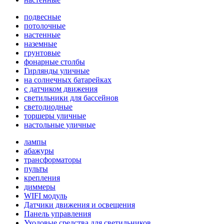
подвесные
потолочные
настенные
наземные
грунтовые
фонарные столбы
Гирлянды уличные
на солнечных батарейках
с датчиком движения
светильники для бассейнов
светодиодные
торшеры уличные
настольные уличные
лампы
абажуры
трансформаторы
пульты
крепления
диммеры
WIFI модуль
Датчики движения и освещения
Панель управления
Уходовые средства для светильников