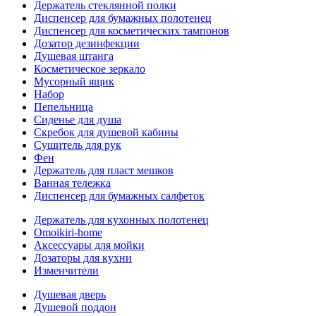
Держатель стеклянной полки
Диспенсер для бумажных полотенец
Диспенсер для косметических тампонов
Дозатор дезинфекции
Душевая штанга
Косметическое зеркало
Мусорный ящик
Набор
Пепельница
Сиденье для душа
Скребок для душевой кабины
Сушитель для рук
Фен
Держатель для пласт мешков
Ванная тележка
Диспенсер для бумажных салфеток
Держатель для кухонных полотенец
Omoikiri-home
Аксессуары для мойки
Дозаторы для кухни
Изменчители
Душевая дверь
Душевой поддон