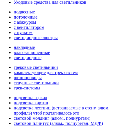
Уходовые средства для светильников
подвесные
потолочные
с абажуром
с вентилятором
с пультом
светодиодные люстры
накладные
влагозащищенные
светодиодные
трековые светильники
комплектующие для трек систем
шинопроводы
струнные светильники
трек-системы
подсветка зеркал
подсветка картин
подсветка лестниц (встраиваемые в стену, алюм.
профиль) чтоб подтягивалось это
световой молдинг (алюм., полиуретан)
световой плинтус (алюм., полиуретан, МДФ)