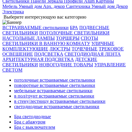
Светильники
Панели
Зеркала
Профили Alum
Картины
Мебель
Умный дом
Арх. декор
Сантехника
Умный дом
Декор
Электрика
Выберите интересующую вас категорию
ВСТРАИВАЕМЫЕ светильники
БРА
ПОДВЕСНЫЕ
СВЕТИЛЬНИКИ
ПОТОЛОЧНЫЕ СВЕТИЛЬНИКИ
НАСТОЛЬНЫЕ ЛАМПЫ
ТОРШЕРЫ
СПОТЫ
СВЕТИЛЬНИКИ В ВАННУЮ КОМНАТУ
УЛИЧНЫЕ
КОМПЛЕКТУЮЩИЕ
ЛЮСТРЫ
ТОЧЕЧНЫЕ
ТРЕКОВОЕ
ОСВЕЩЕНИЕ
ПОДСВЕТКА
СВЕТОДИОДНАЯ ЛЕНТА
АРХИТЕКТУРНАЯ ПОДСВЕТКА
ДЕТСКИЕ
СВЕТИЛЬНИКИ
НОВОГОДНИЕ ТОВАРЫ
УПРАВЛЕНИЕ
СВЕТОМ
потолочные встраиваемые светильники
поворотные встраиваемые светильники
мебельные встраиваемые светильники
в пол/грунт встраиваемые светильники
в стену/лестницу встраиваемые светильники
светодиодные встраиваемые светильники
Бра светодиодные
Бра с абажуром
Бра с выключателем