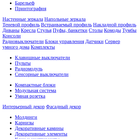
Барельеф
Принтография
Настенные зеркала
Напольные зеркала
Теневой профиль
Встраиваемый профиль
Накладной профиль
Диваны
Кресла
Стулья
Пуфы, банкетки
Столы
Комоды
Тумбы
Консоли
Радиовыключатели
Блоки управления
Датчики
Сервер
умного дома
Комплекты
Клавишные выключатели
Пульты
Радиомодуль
Сенсорные выключатели
Компактные блоки
Модульная система
Умная розетка
Интерьерный декор
Фасадный декор
Молдинги
Карнизы
Декоративные камины
Декоративные элементы