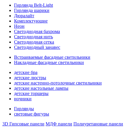
Гирлянда Belt-Light
Гирлянда шарики
Дюралайт
Комплектующие
Неон
Светодиодная бахрома
Светодиодная нить
Светодиодная сетка
Светодиодный занавес
Встраиваемые фасадные светильники
Накладные фасадные светильники
детские бра
детские люстры
детские настенно-потолочные светильники
детские настольные лампы
детские торшеры
ночники
Гирлянды
световые фигуры
3D Гипсовые панели
МДФ панели
Полиуретановые панели