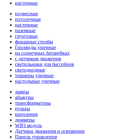
настенные
подвесные
потолочные
настенные
наземные
грунтовые
фонарные столбы
Гирлянды уличные
на солнечных батарейках
с датчиком движения
светильники для бассейнов
светодиодные
торшеры уличные
настольные уличные
лампы
абажуры
трансформаторы
пульты
крепления
диммеры
WIFI модуль
Датчики движения и освещения
Панель управления