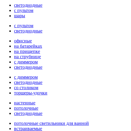
светодиодные
с пультом
шары
с пультом
светодиодные
офисные
на батарейках
на прищепке
на струбнице
с диммером
светодиодные
с диммером
светодиодные
со столиком
торшеры-удочки
настенные
потолочные
светодиодные
потолочные светильники для ванной
встраиваемые