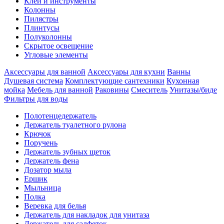
Клеи и инструменты
Колонны
Пилястры
Плинтусы
Полуколонны
Скрытое освещение
Угловые элементы
Аксессуары для ванной
Аксессуары для кухни
Ванны
Душевая система
Комплектующие сантехники
Кухонная
мойка
Мебель для ванной
Раковины
Смеситель
Унитазы/биде
Фильтры для воды
Полотенцедержатель
Держатель туалетного рулона
Крючок
Поручень
Держатель зубных щеток
Держатель фена
Дозатор мыла
Eршик
Мыльница
Полка
Веревка для белья
Держатель для накладок для унитаза
Держатель для салфеток