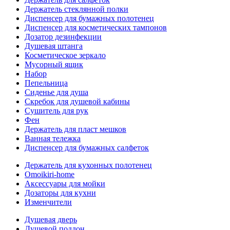
Держатель стеклянной полки
Диспенсер для бумажных полотенец
Диспенсер для косметических тампонов
Дозатор дезинфекции
Душевая штанга
Косметическое зеркало
Мусорный ящик
Набор
Пепельница
Сиденье для душа
Скребок для душевой кабины
Сушитель для рук
Фен
Держатель для пласт мешков
Ванная тележка
Диспенсер для бумажных салфеток
Держатель для кухонных полотенец
Omoikiri-home
Аксессуары для мойки
Дозаторы для кухни
Изменчители
Душевая дверь
Душевой поддон