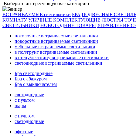
Выберите интересующую вас категорию
ВСТРАИВАЕМЫЕ светильники
БРА
ПОДВЕСНЫЕ СВЕТИЛ
КОМНАТУ
УЛИЧНЫЕ
КОМПЛЕКТУЮЩИЕ
ЛЮСТРЫ
ТОЧ
СВЕТИЛЬНИКИ
НОВОГОДНИЕ ТОВАРЫ
УПРАВЛЕНИЕ С
потолочные встраиваемые светильники
поворотные встраиваемые светильники
мебельные встраиваемые светильники
в пол/грунт встраиваемые светильники
в стену/лестницу встраиваемые светильники
светодиодные встраиваемые светильники
Бра светодиодные
Бра с абажуром
Бра с выключателем
светодиодные
с пультом
шары
с пультом
светодиодные
офисные