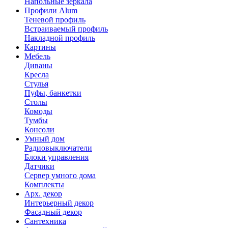
Напольные зеркала
Профили Alum
Теневой профиль
Встраиваемый профиль
Накладной профиль
Картины
Мебель
Диваны
Кресла
Стулья
Пуфы, банкетки
Столы
Комоды
Тумбы
Консоли
Умный дом
Радиовыключатели
Блоки управления
Датчики
Сервер умного дома
Комплекты
Арх. декор
Интерьерный декор
Фасадный декор
Сантехника