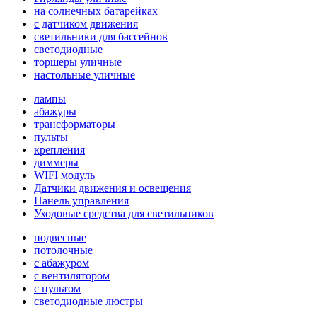
на солнечных батарейках
с датчиком движения
светильники для бассейнов
светодиодные
торшеры уличные
настольные уличные
лампы
абажуры
трансформаторы
пульты
крепления
диммеры
WIFI модуль
Датчики движения и освещения
Панель управления
Уходовые средства для светильников
подвесные
потолочные
с абажуром
с вентилятором
с пультом
светодиодные люстры