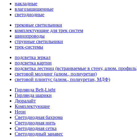
накладные
влагозащищенные
светодиодные
трековые светильники
комплектующие для трек систем
шинопроводы
струнные светильники
трек-системы
подсветка зеркал
подсветка картин
подсветка лестниц (встраиваемые в стену, алюм. профиль
световой молдинг (алюм., полиуретан)
световой плинтус (алюм., полиуретан, МДФ)
Гирлянда Belt-Light
Гирлянда шарики
Дюралайт
Комплектующие
Неон
Светодиодная бахрома
Светодиодная нить
Светодиодная сетка
Светодиодный занавес