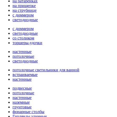
на батарейках
на прищепке
на струбнице
с диммером
светодиодные
с диммером
светодиодные
со столиком
торшеры-удочки
настенные
потолочные
светодиодные
потолочные светильники для ванной
встраиваемые
настенные
подвесные
потолочные
настенные
наземные
грунтовые
фонарные столбы
Гирлянды уличные