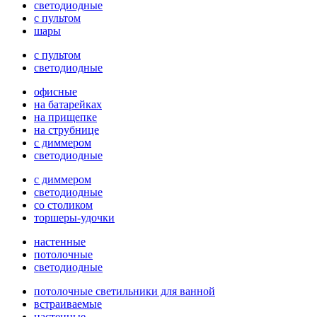
светодиодные
с пультом
шары
с пультом
светодиодные
офисные
на батарейках
на прищепке
на струбнице
с диммером
светодиодные
с диммером
светодиодные
со столиком
торшеры-удочки
настенные
потолочные
светодиодные
потолочные светильники для ванной
встраиваемые
настенные