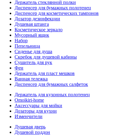
Держатель стеклянной полки
Диспенсер для бумажных полотенец
Диспенсер для косметических тампонов
Дозатор дезинфекции
Душевая штанга
Косметическое зеркало
Мусорный ящик
Набор
Пепельница
Сиденье для душа
Скребок для душевой кабины
Сушитель для рук
Фен
Держатель для пласт мешков
Ванная тележка
Диспенсер для бумажных салфеток
Держатель для кухонных полотенец
Omoikiri-home
Аксессуары для мойки
Дозаторы для кухни
Изменчители
Душевая дверь
Душевой поддон