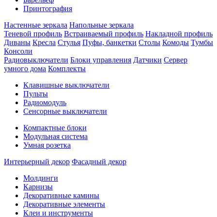
Принтография
Настенные зеркала
Напольные зеркала
Теневой профиль
Встраиваемый профиль
Накладной профиль
Диваны
Кресла
Стулья
Пуфы, банкетки
Столы
Комоды
Тумбы
Консоли
Радиовыключатели
Блоки управления
Датчики
Сервер
умного дома
Комплекты
Клавишные выключатели
Пульты
Радиомодуль
Сенсорные выключатели
Компактные блоки
Модульная система
Умная розетка
Интерьерный декор
Фасадный декор
Молдинги
Карнизы
Декоративные камины
Декоративные элементы
Клеи и инструменты