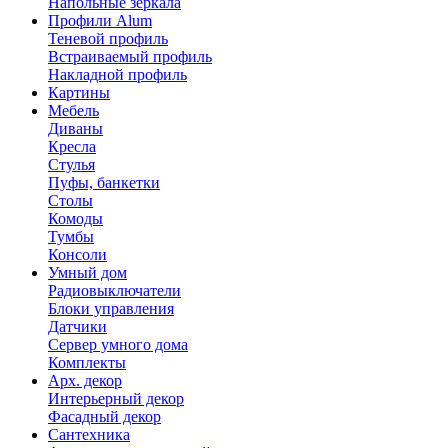
Напольные зеркала
Профили Alum
Теневой профиль
Встраиваемый профиль
Накладной профиль
Картины
Мебель
Диваны
Кресла
Стулья
Пуфы, банкетки
Столы
Комоды
Тумбы
Консоли
Умный дом
Радиовыключатели
Блоки управления
Датчики
Сервер умного дома
Комплекты
Арх. декор
Интерьерный декор
Фасадный декор
Сантехника