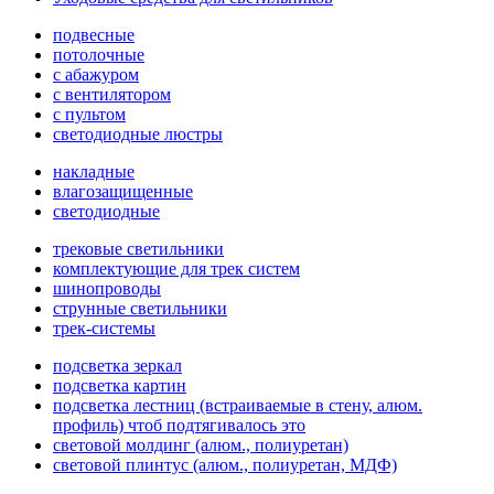
подвесные
потолочные
с абажуром
с вентилятором
с пультом
светодиодные люстры
накладные
влагозащищенные
светодиодные
трековые светильники
комплектующие для трек систем
шинопроводы
струнные светильники
трек-системы
подсветка зеркал
подсветка картин
подсветка лестниц (встраиваемые в стену, алюм.
профиль) чтоб подтягивалось это
световой молдинг (алюм., полиуретан)
световой плинтус (алюм., полиуретан, МДФ)