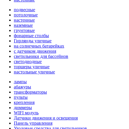
подвесные
потолочные
настенные
наземные
грунтовые
фонарные столбы
Гирлянды уличные
на солнечных батарейках
с датчиком движения
светильники для бассейнов
светодиодные
торшеры уличные
настольные уличные
лампы
абажуры
трансформаторы
пульты
крепления
диммеры
WIFI модуль
Датчики движения и освещения
Панель управления
Уходовые средства для светильников