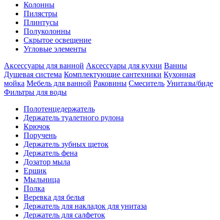
Колонны
Пилястры
Плинтусы
Полуколонны
Скрытое освещение
Угловые элементы
Аксессуары для ванной
Аксессуары для кухни
Ванны
Душевая система
Комплектующие сантехники
Кухонная
мойка
Мебель для ванной
Раковины
Смеситель
Унитазы/биде
Фильтры для воды
Полотенцедержатель
Держатель туалетного рулона
Крючок
Поручень
Держатель зубных щеток
Держатель фена
Дозатор мыла
Eршик
Мыльница
Полка
Веревка для белья
Держатель для накладок для унитаза
Держатель для салфеток