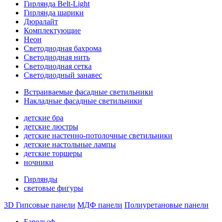
Гирлянда Belt-Light
Гирлянда шарики
Дюралайт
Комплектующие
Неон
Светодиодная бахрома
Светодиодная нить
Светодиодная сетка
Светодиодный занавес
Встраиваемые фасадные светильники
Накладные фасадные светильники
детские бра
детские люстры
детские настенно-потолочные светильники
детские настольные лампы
детские торшеры
ночники
Гирлянды
световые фигуры
3D Гипсовые панели
МДФ панели
Полиуретановые панели
Барельеф