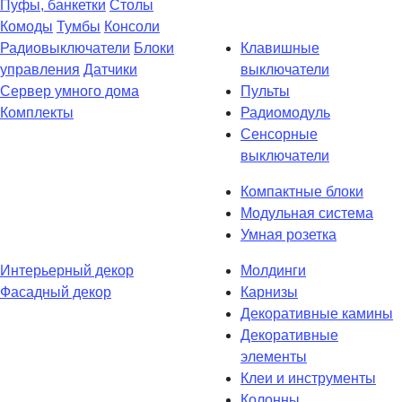
Пуфы, банкетки
Столы
Комоды
Тумбы
Консоли
Радиовыключатели
Блоки
Клавишные
управления
Датчики
выключатели
Сервер умного дома
Пульты
Комплекты
Радиомодуль
Сенсорные
выключатели
Компактные блоки
Модульная система
Умная розетка
Интерьерный декор
Молдинги
Фасадный декор
Карнизы
Декоративные камины
Декоративные
элементы
Клеи и инструменты
Колонны