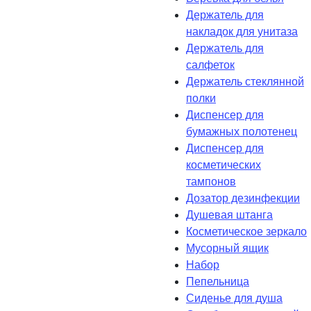
Держатель для
накладок для унитаза
Держатель для
салфеток
Держатель стеклянной
полки
Диспенсер для
бумажных полотенец
Диспенсер для
косметических
тампонов
Дозатор дезинфекции
Душевая штанга
Косметическое зеркало
Мусорный ящик
Набор
Пепельница
Сиденье для душа