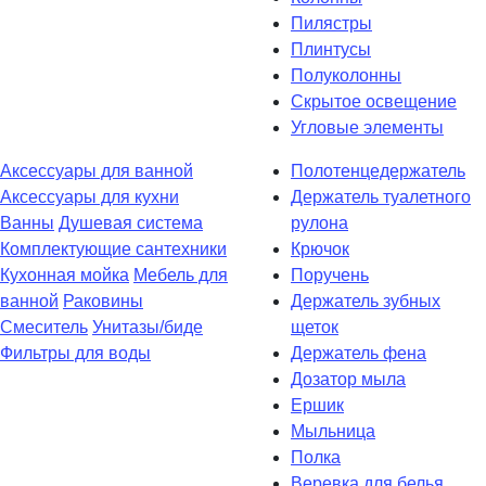
Пилястры
Плинтусы
Полуколонны
Скрытое освещение
Угловые элементы
Аксессуары для ванной
Полотенцедержатель
Аксессуары для кухни
Держатель туалетного
Ванны
Душевая система
рулона
Комплектующие сантехники
Крючок
Кухонная мойка
Мебель для
Поручень
ванной
Раковины
Держатель зубных
Смеситель
Унитазы/биде
щеток
Фильтры для воды
Держатель фена
Дозатор мыла
Eршик
Мыльница
Полка
Веревка для белья