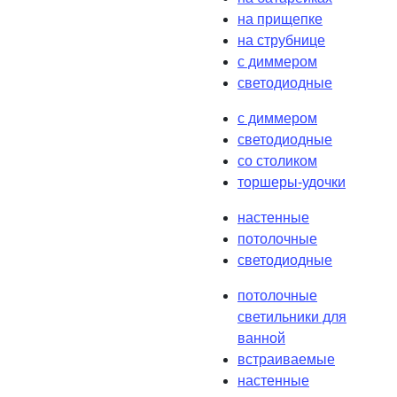
на прищепке
на струбнице
с диммером
светодиодные
с диммером
светодиодные
со столиком
торшеры-удочки
настенные
потолочные
светодиодные
потолочные
светильники для
ванной
встраиваемые
настенные