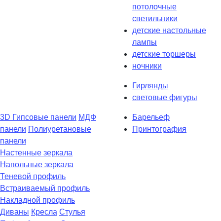
потолочные
светильники
детские настольные
лампы
детские торшеры
ночники
Гирлянды
световые фигуры
3D Гипсовые панели
МДФ
Барельеф
панели
Полиуретановые
Принтография
панели
Настенные зеркала
Напольные зеркала
Теневой профиль
Встраиваемый профиль
Накладной профиль
Диваны
Кресла
Стулья