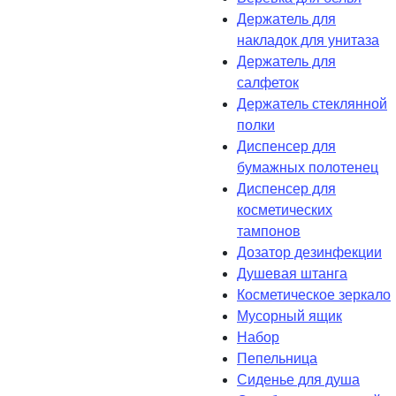
Держатель для
накладок для унитаза
Держатель для
салфеток
Держатель стеклянной
полки
Диспенсер для
бумажных полотенец
Диспенсер для
косметических
тампонов
Дозатор дезинфекции
Душевая штанга
Косметическое зеркало
Мусорный ящик
Набор
Пепельница
Сиденье для душа