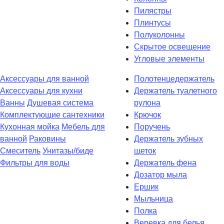
Пилястры
Плинтусы
Полуколонны
Скрытое освещение
Угловые элементы
Аксессуары для ванной
Полотенцедержатель
Аксессуары для кухни
Держатель туалетного
Ванны
Душевая система
рулона
Комплектующие сантехники
Крючок
Кухонная мойка
Мебель для
Поручень
ванной
Раковины
Держатель зубных
Смеситель
Унитазы/биде
щеток
Фильтры для воды
Держатель фена
Дозатор мыла
Eршик
Мыльница
Полка
Веревка для белья