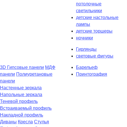
потолочные
светильники
детские настольные
лампы
детские торшеры
ночники
Гирлянды
световые фигуры
3D Гипсовые панели
МДФ
Барельеф
панели
Полиуретановые
Принтография
панели
Настенные зеркала
Напольные зеркала
Теневой профиль
Встраиваемый профиль
Накладной профиль
Диваны
Кресла
Стулья