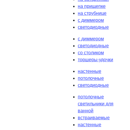
на прищепке
на струбнице
с диммером
светодиодные
с диммером
светодиодные
со столиком
торшеры-удочки
настенные
потолочные
светодиодные
потолочные
светильники для
ванной
встраиваемые
настенные