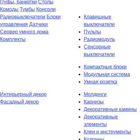
Пуфы, банкетки
Столы
Комоды
Тумбы
Консоли
Радиовыключатели
Блоки
Клавишные
управления
Датчики
выключатели
Сервер умного дома
Пульты
Комплекты
Радиомодуль
Сенсорные
выключатели
Компактные блоки
Модульная система
Умная розетка
Интерьерный декор
Молдинги
Фасадный декор
Карнизы
Декоративные камины
Декоративные
элементы
Клеи и инструменты
Колонны