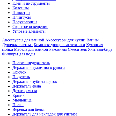
Клеи и инструменты
Колонны
Пилястры
Плинтусы
Полуколонны
Скрытое освещение
Угловые элементы
Аксессуары для ванной
Аксессуары для кухни
Ванны
Душевая система
Комплектующие сантехники
Кухонная
мойка
Мебель для ванной
Раковины
Смеситель
Унитазы/биде
Фильтры для воды
Полотенцедержатель
Держатель туалетного рулона
Крючок
Поручень
Держатель зубных щеток
Держатель фена
Дозатор мыла
Eршик
Мыльница
Полка
Веревка для белья
Держатель для накладок для унитаза