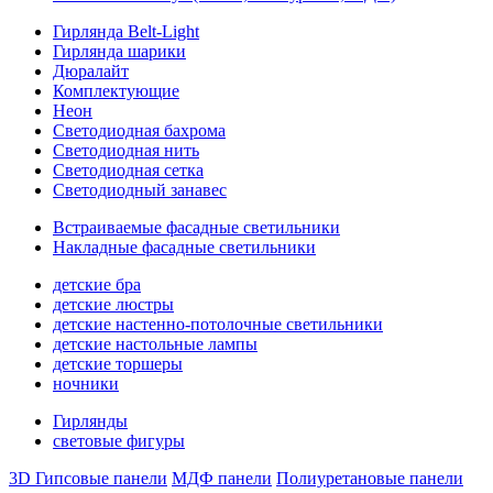
Гирлянда Belt-Light
Гирлянда шарики
Дюралайт
Комплектующие
Неон
Светодиодная бахрома
Светодиодная нить
Светодиодная сетка
Светодиодный занавес
Встраиваемые фасадные светильники
Накладные фасадные светильники
детские бра
детские люстры
детские настенно-потолочные светильники
детские настольные лампы
детские торшеры
ночники
Гирлянды
световые фигуры
3D Гипсовые панели
МДФ панели
Полиуретановые панели