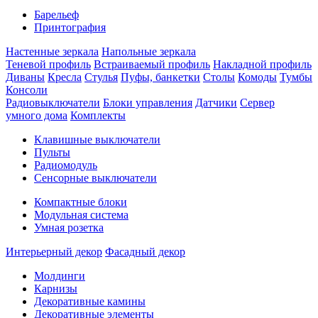
Барельеф
Принтография
Настенные зеркала
Напольные зеркала
Теневой профиль
Встраиваемый профиль
Накладной профиль
Диваны
Кресла
Стулья
Пуфы, банкетки
Столы
Комоды
Тумбы
Консоли
Радиовыключатели
Блоки управления
Датчики
Сервер
умного дома
Комплекты
Клавишные выключатели
Пульты
Радиомодуль
Сенсорные выключатели
Компактные блоки
Модульная система
Умная розетка
Интерьерный декор
Фасадный декор
Молдинги
Карнизы
Декоративные камины
Декоративные элементы