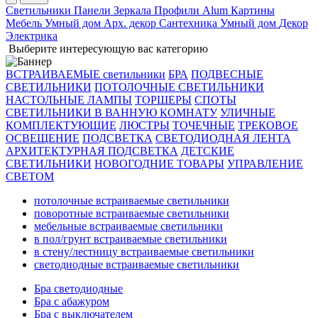
Светильники
Панели
Зеркала
Профили Alum
Картины
Мебель
Умный дом
Арх. декор
Сантехника
Умный дом
Декор
Электрика
Выберите интересующую вас категорию
ВСТРАИВАЕМЫЕ светильники
БРА
ПОДВЕСНЫЕ
СВЕТИЛЬНИКИ
ПОТОЛОЧНЫЕ СВЕТИЛЬНИКИ
НАСТОЛЬНЫЕ ЛАМПЫ
ТОРШЕРЫ
СПОТЫ
СВЕТИЛЬНИКИ В ВАННУЮ КОМНАТУ
УЛИЧНЫЕ
КОМПЛЕКТУЮЩИЕ
ЛЮСТРЫ
ТОЧЕЧНЫЕ
ТРЕКОВОЕ
ОСВЕЩЕНИЕ
ПОДСВЕТКА
СВЕТОДИОДНАЯ ЛЕНТА
АРХИТЕКТУРНАЯ ПОДСВЕТКА
ДЕТСКИЕ
СВЕТИЛЬНИКИ
НОВОГОДНИЕ ТОВАРЫ
УПРАВЛЕНИЕ
СВЕТОМ
потолочные встраиваемые светильники
поворотные встраиваемые светильники
мебельные встраиваемые светильники
в пол/грунт встраиваемые светильники
в стену/лестницу встраиваемые светильники
светодиодные встраиваемые светильники
Бра светодиодные
Бра с абажуром
Бра с выключателем