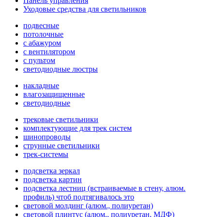
Панель управления
Уходовые средства для светильников
подвесные
потолочные
с абажуром
с вентилятором
с пультом
светодиодные люстры
накладные
влагозащищенные
светодиодные
трековые светильники
комплектующие для трек систем
шинопроводы
струнные светильники
трек-системы
подсветка зеркал
подсветка картин
подсветка лестниц (встраиваемые в стену, алюм.
профиль) чтоб подтягивалось это
световой молдинг (алюм., полиуретан)
световой плинтус (алюм., полиуретан, МДФ)