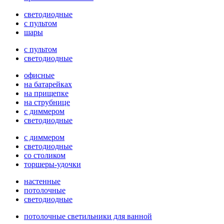
светодиодные
с пультом
шары
с пультом
светодиодные
офисные
на батарейках
на прищепке
на струбнице
с диммером
светодиодные
с диммером
светодиодные
со столиком
торшеры-удочки
настенные
потолочные
светодиодные
потолочные светильники для ванной