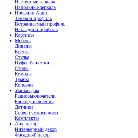
Настенные зеркала
Напольные зеркала
Профили Alum
Теневой профиль
Встраиваемый профиль
Накладной профиль
Картины
Мебель
Диваны
Кресла
Стулья
Пуфы, банкетки
Столы
Комоды
Тумбы
Консоли
Умный дом
Радиовыключатели
Блоки управления
Датчики
Сервер умного дома
Комплекты
Арх. декор
Интерьерный декор
Фасадный декор