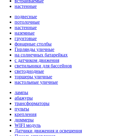
встраиваемые
настенные
подвесные
потолочные
настенные
наземные
грунтовые
фонарные столбы
Гирлянды уличные
на солнечных батарейках
с датчиком движения
светильники для бассейнов
светодиодные
торшеры уличные
настольные уличные
лампы
абажуры
трансформаторы
пульты
крепления
диммеры
WIFI модуль
Датчики движения и освещения