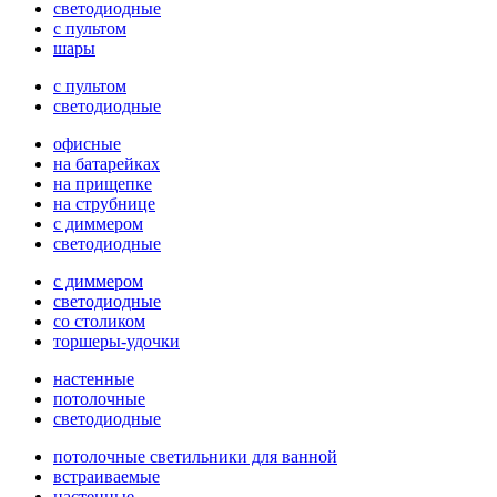
светодиодные
с пультом
шары
с пультом
светодиодные
офисные
на батарейках
на прищепке
на струбнице
с диммером
светодиодные
с диммером
светодиодные
со столиком
торшеры-удочки
настенные
потолочные
светодиодные
потолочные светильники для ванной
встраиваемые
настенные