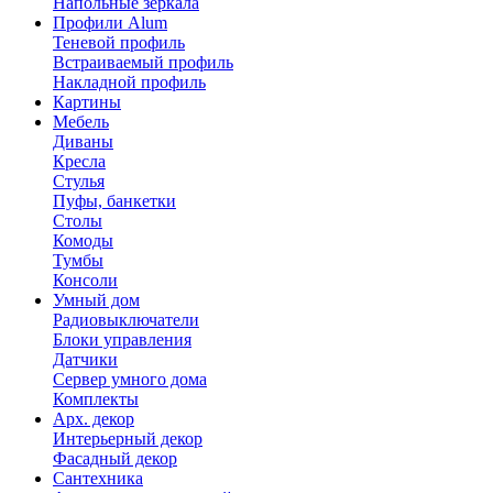
Напольные зеркала
Профили Alum
Теневой профиль
Встраиваемый профиль
Накладной профиль
Картины
Мебель
Диваны
Кресла
Стулья
Пуфы, банкетки
Столы
Комоды
Тумбы
Консоли
Умный дом
Радиовыключатели
Блоки управления
Датчики
Сервер умного дома
Комплекты
Арх. декор
Интерьерный декор
Фасадный декор
Сантехника