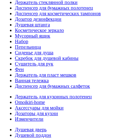
Держатель стеклянной полки
Диспенсер для бумажных полотенец
Диспенсер для косметических тампонов
Дозатор дезинфекции
Душевая штанга
Косметическое зеркало
Мусорный ящик
Набор
Пепельница
Сиденье для душа
Скребок для душевой кабины
Сушитель для рук
Фен
Держатель для пласт мешков
Ванная тележка
Диспенсер для бумажных салфеток
Держатель для кухонных полотенец
Omoikiri-home
Аксессуары для мойки
Дозаторы для кухни
Изменчители
Душевая дверь
Душевой поддон