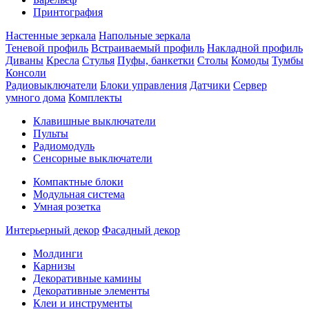
Принтография
Настенные зеркала
Напольные зеркала
Теневой профиль
Встраиваемый профиль
Накладной профиль
Диваны
Кресла
Стулья
Пуфы, банкетки
Столы
Комоды
Тумбы
Консоли
Радиовыключатели
Блоки управления
Датчики
Сервер
умного дома
Комплекты
Клавишные выключатели
Пульты
Радиомодуль
Сенсорные выключатели
Компактные блоки
Модульная система
Умная розетка
Интерьерный декор
Фасадный декор
Молдинги
Карнизы
Декоративные камины
Декоративные элементы
Клеи и инструменты