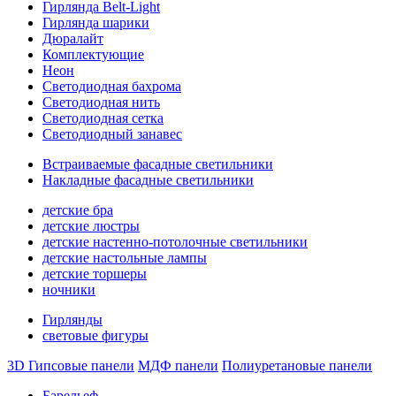
Гирлянда Belt-Light
Гирлянда шарики
Дюралайт
Комплектующие
Неон
Светодиодная бахрома
Светодиодная нить
Светодиодная сетка
Светодиодный занавес
Встраиваемые фасадные светильники
Накладные фасадные светильники
детские бра
детские люстры
детские настенно-потолочные светильники
детские настольные лампы
детские торшеры
ночники
Гирлянды
световые фигуры
3D Гипсовые панели
МДФ панели
Полиуретановые панели
Барельеф