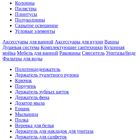
Колонны
Пилястры
Плинтусы
Полуколонны
Скрытое освещение
Угловые элементы
Аксессуары для ванной
Аксессуары для кухни
Ванны
Душевая система
Комплектующие сантехники
Кухонная
мойка
Мебель для ванной
Раковины
Смеситель
Унитазы/биде
Фильтры для воды
Полотенцедержатель
Держатель туалетного рулона
Крючок
Поручень
Держатель зубных щеток
Держатель фена
Дозатор мыла
Eршик
Мыльница
Полка
Веревка для белья
Держатель для накладок для унитаза
Держатель для салфеток