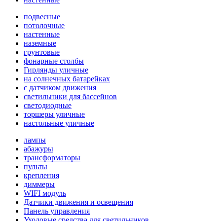
подвесные
потолочные
настенные
наземные
грунтовые
фонарные столбы
Гирлянды уличные
на солнечных батарейках
с датчиком движения
светильники для бассейнов
светодиодные
торшеры уличные
настольные уличные
лампы
абажуры
трансформаторы
пульты
крепления
диммеры
WIFI модуль
Датчики движения и освещения
Панель управления
Уходовые средства для светильников