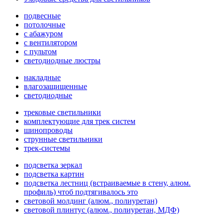
подвесные
потолочные
с абажуром
с вентилятором
с пультом
светодиодные люстры
накладные
влагозащищенные
светодиодные
трековые светильники
комплектующие для трек систем
шинопроводы
струнные светильники
трек-системы
подсветка зеркал
подсветка картин
подсветка лестниц (встраиваемые в стену, алюм.
профиль) чтоб подтягивалось это
световой молдинг (алюм., полиуретан)
световой плинтус (алюм., полиуретан, МДФ)