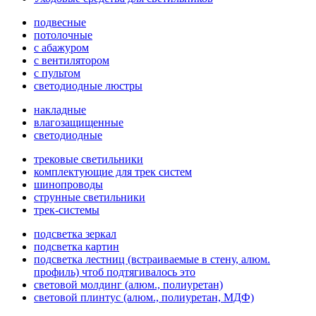
подвесные
потолочные
с абажуром
с вентилятором
с пультом
светодиодные люстры
накладные
влагозащищенные
светодиодные
трековые светильники
комплектующие для трек систем
шинопроводы
струнные светильники
трек-системы
подсветка зеркал
подсветка картин
подсветка лестниц (встраиваемые в стену, алюм.
профиль) чтоб подтягивалось это
световой молдинг (алюм., полиуретан)
световой плинтус (алюм., полиуретан, МДФ)