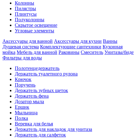
Колонны
Пилястры
Плинтусы
Полуколонны
Скрытое освещение
Угловые элементы
Аксессуары для ванной
Аксессуары для кухни
Ванны
Душевая система
Комплектующие сантехники
Кухонная
мойка
Мебель для ванной
Раковины
Смеситель
Унитазы/биде
Фильтры для воды
Полотенцедержатель
Держатель туалетного рулона
Крючок
Поручень
Держатель зубных щеток
Держатель фена
Дозатор мыла
Eршик
Мыльница
Полка
Веревка для белья
Держатель для накладок для унитаза
Держатель для салфеток