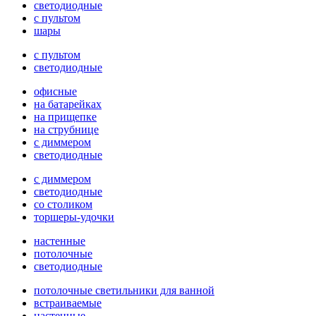
светодиодные
с пультом
шары
с пультом
светодиодные
офисные
на батарейках
на прищепке
на струбнице
с диммером
светодиодные
с диммером
светодиодные
со столиком
торшеры-удочки
настенные
потолочные
светодиодные
потолочные светильники для ванной
встраиваемые
настенные