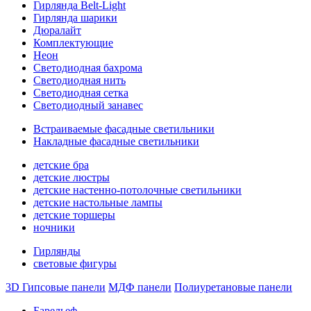
Гирлянда Belt-Light
Гирлянда шарики
Дюралайт
Комплектующие
Неон
Светодиодная бахрома
Светодиодная нить
Светодиодная сетка
Светодиодный занавес
Встраиваемые фасадные светильники
Накладные фасадные светильники
детские бра
детские люстры
детские настенно-потолочные светильники
детские настольные лампы
детские торшеры
ночники
Гирлянды
световые фигуры
3D Гипсовые панели
МДФ панели
Полиуретановые панели
Барельеф