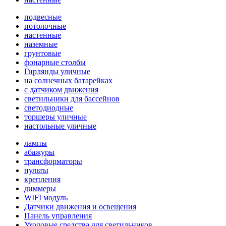
подвесные
потолочные
настенные
наземные
грунтовые
фонарные столбы
Гирлянды уличные
на солнечных батарейках
с датчиком движения
светильники для бассейнов
светодиодные
торшеры уличные
настольные уличные
лампы
абажуры
трансформаторы
пульты
крепления
диммеры
WIFI модуль
Датчики движения и освещения
Панель управления
Уходовые средства для светильников