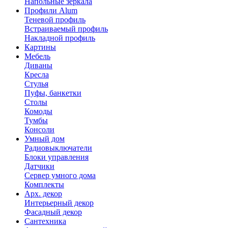
Напольные зеркала
Профили Alum
Теневой профиль
Встраиваемый профиль
Накладной профиль
Картины
Мебель
Диваны
Кресла
Стулья
Пуфы, банкетки
Столы
Комоды
Тумбы
Консоли
Умный дом
Радиовыключатели
Блоки управления
Датчики
Сервер умного дома
Комплекты
Арх. декор
Интерьерный декор
Фасадный декор
Сантехника