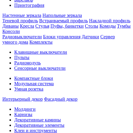
Принтография
Настенные зеркала
Напольные зеркала
Теневой профиль
Встраиваемый профиль
Накладной профиль
Диваны
Кресла
Стулья
Пуфы, банкетки
Столы
Комоды
Тумбы
Консоли
Радиовыключатели
Блоки управления
Датчики
Сервер
умного дома
Комплекты
Клавишные выключатели
Пульты
Радиомодуль
Сенсорные выключатели
Компактные блоки
Модульная система
Умная розетка
Интерьерный декор
Фасадный декор
Молдинги
Карнизы
Декоративные камины
Декоративные элементы
Клеи и инструменты