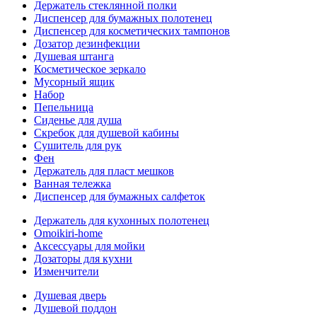
Держатель стеклянной полки
Диспенсер для бумажных полотенец
Диспенсер для косметических тампонов
Дозатор дезинфекции
Душевая штанга
Косметическое зеркало
Мусорный ящик
Набор
Пепельница
Сиденье для душа
Скребок для душевой кабины
Сушитель для рук
Фен
Держатель для пласт мешков
Ванная тележка
Диспенсер для бумажных салфеток
Держатель для кухонных полотенец
Omoikiri-home
Аксессуары для мойки
Дозаторы для кухни
Изменчители
Душевая дверь
Душевой поддон