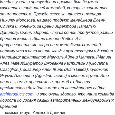
Когда я узнал о присуждении премии, был безумно
счастлив и горд нашей командой, которые занимались
этим проектом. Прежде всего за нашего инженера
Никиту Морозова, нашего продукт менеджера Елену
Сливка и, конечно, за бренд директора Наталью
Данилову. Очень здорово, что из сотен продуктов разных
брендов жюри выбрало именно Reflex. А в
профессионализме жюри не может быть сомнений,
потому что в него вошли звезды архитектуры и дизайна.
Например: архитектор Мануэль Айреш Матеуш (Manuel
Aires Mateus),куратор Джованна Кастильони (Giovanna
Castiglioni), дизайнер Ален Жиль (Alain Gilles), художник
Якурчи Агостино (Agostino Iacurci) и многие другие.Это
одна из самых престижных премий в области
предметного дизайна в мире от легендарного сайта
archiproducts.com
, и это очень здорово, что наша команда
доросла до уровня самых авторитетных международных
брендов!
— комментирует Алексей Данилин.