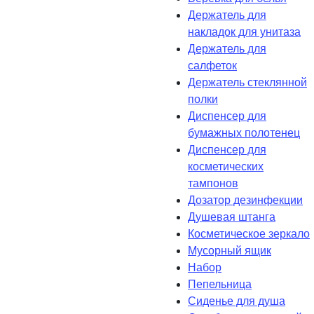
Держатель для
накладок для унитаза
Держатель для
салфеток
Держатель стеклянной
полки
Диспенсер для
бумажных полотенец
Диспенсер для
косметических
тампонов
Дозатор дезинфекции
Душевая штанга
Косметическое зеркало
Мусорный ящик
Набор
Пепельница
Сиденье для душа