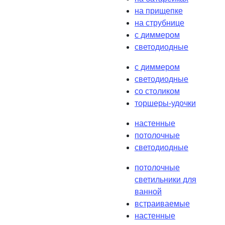
на прищепке
на струбнице
с диммером
светодиодные
с диммером
светодиодные
со столиком
торшеры-удочки
настенные
потолочные
светодиодные
потолочные
светильники для
ванной
встраиваемые
настенные