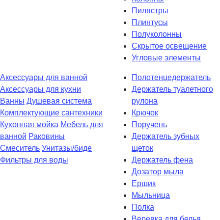
Пилястры
Плинтусы
Полуколонны
Скрытое освещение
Угловые элементы
Аксессуары для ванной
Полотенцедержатель
Аксессуары для кухни
Держатель туалетного
Ванны
Душевая система
рулона
Комплектующие сантехники
Крючок
Кухонная мойка
Мебель для
Поручень
ванной
Раковины
Держатель зубных
Смеситель
Унитазы/биде
щеток
Фильтры для воды
Держатель фена
Дозатор мыла
Eршик
Мыльница
Полка
Веревка для белья