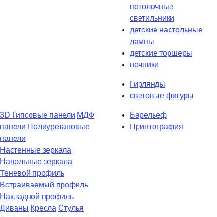
потолочные
светильники
детские настольные
лампы
детские торшеры
ночники
Гирлянды
световые фигуры
3D Гипсовые панели
МДФ
Барельеф
панели
Полиуретановые
Принтография
панели
Настенные зеркала
Напольные зеркала
Теневой профиль
Встраиваемый профиль
Накладной профиль
Диваны
Кресла
Стулья