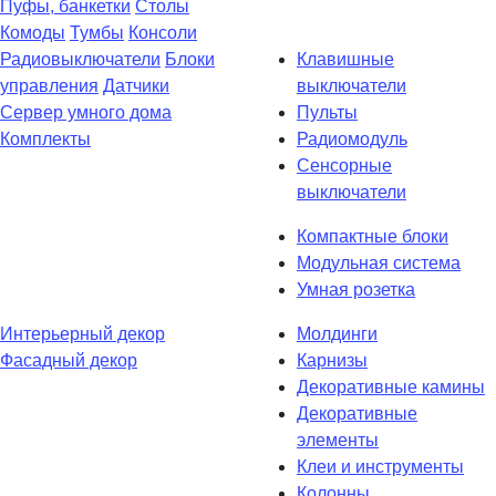
Пуфы, банкетки
Столы
Комоды
Тумбы
Консоли
Радиовыключатели
Блоки
Клавишные
управления
Датчики
выключатели
Сервер умного дома
Пульты
Комплекты
Радиомодуль
Сенсорные
выключатели
Компактные блоки
Модульная система
Умная розетка
Интерьерный декор
Молдинги
Фасадный декор
Карнизы
Декоративные камины
Декоративные
элементы
Клеи и инструменты
Колонны