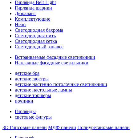
Гирлянда Belt-Light
Гирлянда шарики
Дюралайт
Комплектующие
Неон
Светодиодная бахрома
Светодиодная нить
Светодиодная сетка
Светодиодный занавес
Встраиваемые фасадные светильники
Накладные фасадные светильники
детские бра
детские люстры
детские настенно-потолочные светильники
детские настольные лампы
детские торшеры
ночники
Гирлянды
световые фигуры
3D Гипсовые панели
МДФ панели
Полиуретановые панели
Барельеф