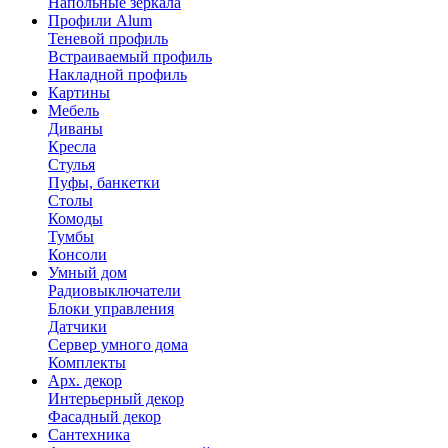
Напольные зеркала
Профили Alum
Теневой профиль
Встраиваемый профиль
Накладной профиль
Картины
Мебель
Диваны
Кресла
Стулья
Пуфы, банкетки
Столы
Комоды
Тумбы
Консоли
Умный дом
Радиовыключатели
Блоки управления
Датчики
Сервер умного дома
Комплекты
Арх. декор
Интерьерный декор
Фасадный декор
Сантехника