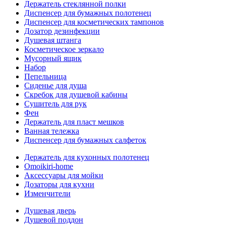
Держатель стеклянной полки
Диспенсер для бумажных полотенец
Диспенсер для косметических тампонов
Дозатор дезинфекции
Душевая штанга
Косметическое зеркало
Мусорный ящик
Набор
Пепельница
Сиденье для душа
Скребок для душевой кабины
Сушитель для рук
Фен
Держатель для пласт мешков
Ванная тележка
Диспенсер для бумажных салфеток
Держатель для кухонных полотенец
Omoikiri-home
Аксессуары для мойки
Дозаторы для кухни
Изменчители
Душевая дверь
Душевой поддон