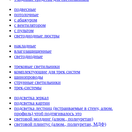
подвесные
потолочные
с абажуром
с вентилятором
с пультом
светодиодные люстры
накладные
влагозащищенные
светодиодные
трековые светильники
комплектующие для трек систем
шинопроводы
струнные светильники
трек-системы
подсветка зеркал
подсветка картин
подсветка лестниц (встраиваемые в стену, алюм.
профиль) чтоб подтягивалось это
световой молдинг (алюм., полиуретан)
световой плинтус (алюм., полиуретан, МДФ)