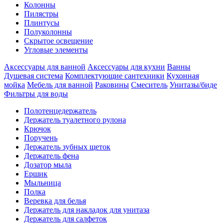
Колонны
Пилястры
Плинтусы
Полуколонны
Скрытое освещение
Угловые элементы
Аксессуары для ванной
Аксессуары для кухни
Ванны
Душевая система
Комплектующие сантехники
Кухонная
мойка
Мебель для ванной
Раковины
Смеситель
Унитазы/биде
Фильтры для воды
Полотенцедержатель
Держатель туалетного рулона
Крючок
Поручень
Держатель зубных щеток
Держатель фена
Дозатор мыла
Eршик
Мыльница
Полка
Веревка для белья
Держатель для накладок для унитаза
Держатель для салфеток