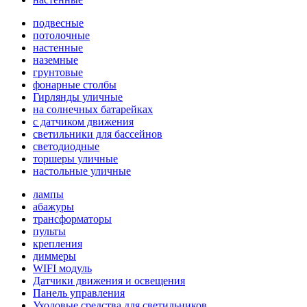
подвесные
потолочные
настенные
наземные
грунтовые
фонарные столбы
Гирлянды уличные
на солнечных батарейках
с датчиком движения
светильники для бассейнов
светодиодные
торшеры уличные
настольные уличные
лампы
абажуры
трансформаторы
пульты
крепления
диммеры
WIFI модуль
Датчики движения и освещения
Панель управления
Уходовые средства для светильников