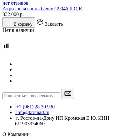
нет отзывов
Акриловая ванна Gemy G9046 II O R
332 000
р.
Заказать
В корзину
Нет в наличии
+7 (961) 28 30 930
info@kromart.ru
г. Ростов-на-Дону ИП Кромская Е.Ю. ИНН
611903934060
О Компании