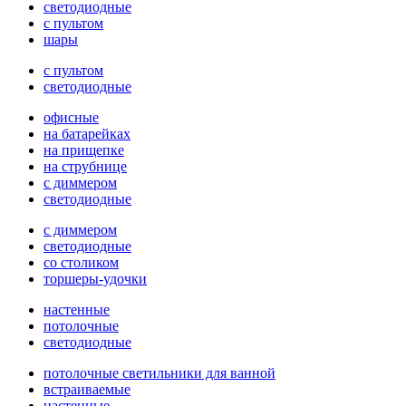
светодиодные
с пультом
шары
с пультом
светодиодные
офисные
на батарейках
на прищепке
на струбнице
с диммером
светодиодные
с диммером
светодиодные
со столиком
торшеры-удочки
настенные
потолочные
светодиодные
потолочные светильники для ванной
встраиваемые
настенные