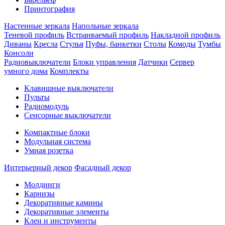
Принтография
Настенные зеркала
Напольные зеркала
Теневой профиль
Встраиваемый профиль
Накладной профиль
Диваны
Кресла
Стулья
Пуфы, банкетки
Столы
Комоды
Тумбы
Консоли
Радиовыключатели
Блоки управления
Датчики
Сервер
умного дома
Комплекты
Клавишные выключатели
Пульты
Радиомодуль
Сенсорные выключатели
Компактные блоки
Модульная система
Умная розетка
Интерьерный декор
Фасадный декор
Молдинги
Карнизы
Декоративные камины
Декоративные элементы
Клеи и инструменты