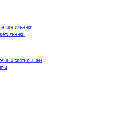
е светильники
ветильники
лочные светильники
мпы