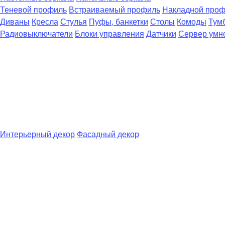
Теневой профиль
Встраиваемый профиль
Накладной про
Диваны
Кресла
Стулья
Пуфы, банкетки
Столы
Комоды
Тум
Радиовыключатели
Блоки управления
Датчики
Сервер умн
Интерьерный декор
Фасадный декор