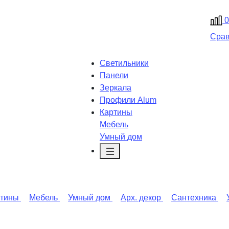
0
Сра
Светильники
Панели
Зеркала
Профили Alum
Картины
Мебель
Умный дом
ртины
Мебель
Умный дом
Арх. декор
Сантехника