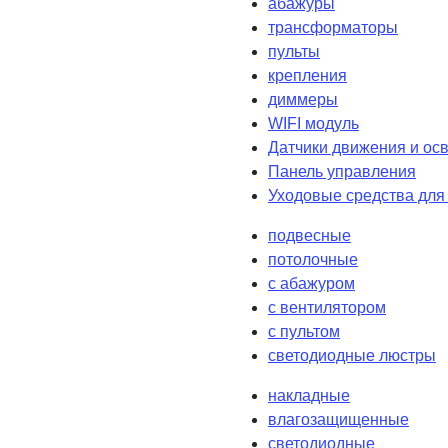
абажуры
трансформаторы
пульты
крепления
диммеры
WIFI модуль
Датчики движения и ос
Панель управления
Уходовые средства для
подвесные
потолочные
с абажуром
с вентилятором
с пультом
светодиодные люстры
накладные
влагозащищенные
светодиодные