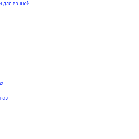
и для ванной
ах
йнов