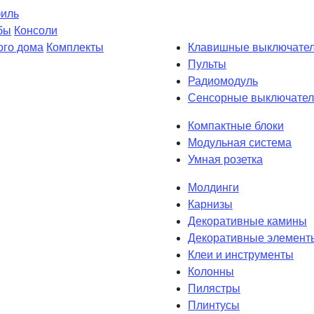
филь
бы
Консоли
ого дома
Комплекты
Клавишные выключате
Пульты
Радиомодуль
Сенсорные выключател
Компактные блоки
Модульная система
Умная розетка
Молдинги
Карнизы
Декоративные камины
Декоративные элемент
Клеи и инструменты
Колонны
Пилястры
Плинтусы