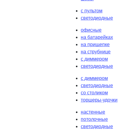
с пультом
светодиодные
офисные
на батарейках
на прищепке
на струбнице
с диммером
светодиодные
с диммером
светодиодные
со столиком
торшеры-удочки
настенные
потолочные
светодиодные