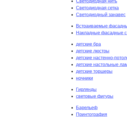
Светодиодная нить
Светодиодная сетка
Светодиодный занавес
Встраиваемые фасадны
Накладные фасадные с
детские бра
детские люстры
детские настенно-пото
детские настольные ла
детские торшеры
ночники
Гирлянды
световые фигуры
Барельеф
Принтография