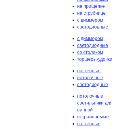
на прищепке
на струбнице
с диммером
светодиодные
с диммером
светодиодные
со столиком
торшеры-удочки
настенные
потолочные
светодиодные
потолочные
светильники для
ванной
встраиваемые
настенные