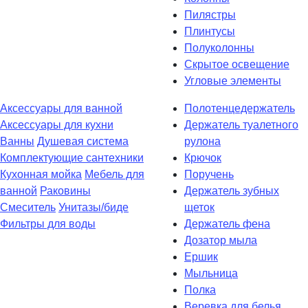
Пилястры
Плинтусы
Полуколонны
Скрытое освещение
Угловые элементы
Аксессуары для ванной
Полотенцедержатель
Аксессуары для кухни
Держатель туалетного
Ванны
Душевая система
рулона
Комплектующие сантехники
Крючок
Кухонная мойка
Мебель для
Поручень
ванной
Раковины
Держатель зубных
Смеситель
Унитазы/биде
щеток
Фильтры для воды
Держатель фена
Дозатор мыла
Eршик
Мыльница
Полка
Веревка для белья