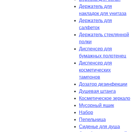
Держатель для
накладок для унитаза
Держатель для
салфеток
Держатель стеклянной
полки
Диспенсер для
бумажных полотенец
Диспенсер для
косметических
тампонов
Дозатор дезинфекции
Душевая штанга
Косметическое зеркало
Мусорный ящик
Набор
Пепельница
Сиденье для душа