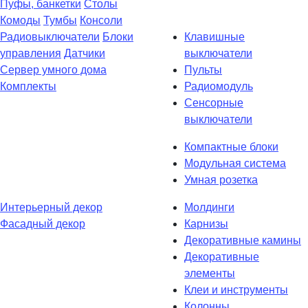
Пуфы, банкетки
Столы
Комоды
Тумбы
Консоли
Радиовыключатели
Блоки
Клавишные
управления
Датчики
выключатели
Сервер умного дома
Пульты
Комплекты
Радиомодуль
Сенсорные
выключатели
Компактные блоки
Модульная система
Умная розетка
Интерьерный декор
Молдинги
Фасадный декор
Карнизы
Декоративные камины
Декоративные
элементы
Клеи и инструменты
Колонны