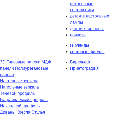
потолочные
светильники
детские настольные
лампы
детские торшеры
ночники
Гирлянды
световые фигуры
3D Гипсовые панели
МДФ
Барельеф
панели
Полиуретановые
Принтография
панели
Настенные зеркала
Напольные зеркала
Теневой профиль
Встраиваемый профиль
Накладной профиль
Диваны
Кресла
Стулья