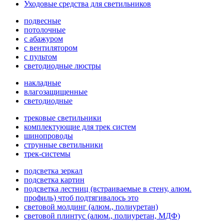
Уходовые средства для светильников
подвесные
потолочные
с абажуром
с вентилятором
с пультом
светодиодные люстры
накладные
влагозащищенные
светодиодные
трековые светильники
комплектующие для трек систем
шинопроводы
струнные светильники
трек-системы
подсветка зеркал
подсветка картин
подсветка лестниц (встраиваемые в стену, алюм.
профиль) чтоб подтягивалось это
световой молдинг (алюм., полиуретан)
световой плинтус (алюм., полиуретан, МДФ)