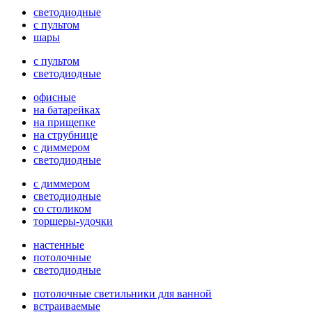
светодиодные
с пультом
шары
с пультом
светодиодные
офисные
на батарейках
на прищепке
на струбнице
с диммером
светодиодные
с диммером
светодиодные
со столиком
торшеры-удочки
настенные
потолочные
светодиодные
потолочные светильники для ванной
встраиваемые