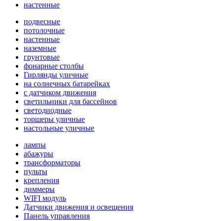
настенные
подвесные
потолочные
настенные
наземные
грунтовые
фонарные столбы
Гирлянды уличные
на солнечных батарейках
с датчиком движения
светильники для бассейнов
светодиодные
торшеры уличные
настольные уличные
лампы
абажуры
трансформаторы
пульты
крепления
диммеры
WIFI модуль
Датчики движения и освещения
Панель управления