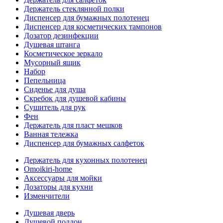
Держатель стеклянной полки
Диспенсер для бумажных полотенец
Диспенсер для косметических тампонов
Дозатор дезинфекции
Душевая штанга
Косметическое зеркало
Мусорный ящик
Набор
Пепельница
Сиденье для душа
Скребок для душевой кабины
Сушитель для рук
Фен
Держатель для пласт мешков
Ванная тележка
Диспенсер для бумажных салфеток
Держатель для кухонных полотенец
Omoikiri-home
Аксессуары для мойки
Дозаторы для кухни
Изменчители
Душевая дверь
Душевой поддон