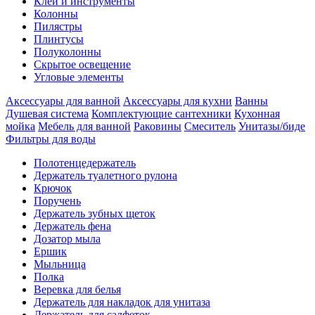
Клеи и инструменты
Колонны
Пилястры
Плинтусы
Полуколонны
Скрытое освещение
Угловые элементы
Аксессуары для ванной
Аксессуары для кухни
Ванны
Душевая система
Комплектующие сантехники
Кухонная
мойка
Мебель для ванной
Раковины
Смеситель
Унитазы/биде
Фильтры для воды
Полотенцедержатель
Держатель туалетного рулона
Крючок
Поручень
Держатель зубных щеток
Держатель фена
Дозатор мыла
Eршик
Мыльница
Полка
Веревка для белья
Держатель для накладок для унитаза
Держатель для салфеток