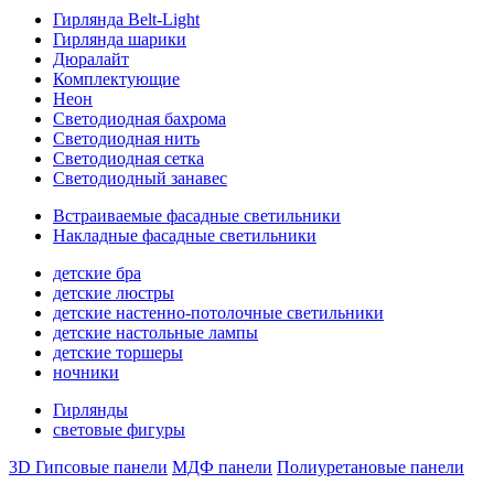
Гирлянда Belt-Light
Гирлянда шарики
Дюралайт
Комплектующие
Неон
Светодиодная бахрома
Светодиодная нить
Светодиодная сетка
Светодиодный занавес
Встраиваемые фасадные светильники
Накладные фасадные светильники
детские бра
детские люстры
детские настенно-потолочные светильники
детские настольные лампы
детские торшеры
ночники
Гирлянды
световые фигуры
3D Гипсовые панели
МДФ панели
Полиуретановые панели