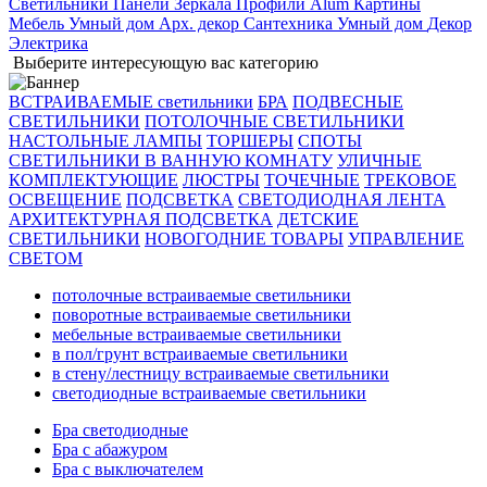
Светильники
Панели
Зеркала
Профили Alum
Картины
Мебель
Умный дом
Арх. декор
Сантехника
Умный дом
Декор
Электрика
Выберите интересующую вас категорию
ВСТРАИВАЕМЫЕ светильники
БРА
ПОДВЕСНЫЕ
СВЕТИЛЬНИКИ
ПОТОЛОЧНЫЕ СВЕТИЛЬНИКИ
НАСТОЛЬНЫЕ ЛАМПЫ
ТОРШЕРЫ
СПОТЫ
СВЕТИЛЬНИКИ В ВАННУЮ КОМНАТУ
УЛИЧНЫЕ
КОМПЛЕКТУЮЩИЕ
ЛЮСТРЫ
ТОЧЕЧНЫЕ
ТРЕКОВОЕ
ОСВЕЩЕНИЕ
ПОДСВЕТКА
СВЕТОДИОДНАЯ ЛЕНТА
АРХИТЕКТУРНАЯ ПОДСВЕТКА
ДЕТСКИЕ
СВЕТИЛЬНИКИ
НОВОГОДНИЕ ТОВАРЫ
УПРАВЛЕНИЕ
СВЕТОМ
потолочные встраиваемые светильники
поворотные встраиваемые светильники
мебельные встраиваемые светильники
в пол/грунт встраиваемые светильники
в стену/лестницу встраиваемые светильники
светодиодные встраиваемые светильники
Бра светодиодные
Бра с абажуром
Бра с выключателем