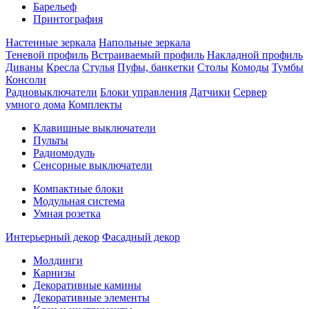
Барельеф
Принтография
Настенные зеркала
Напольные зеркала
Теневой профиль
Встраиваемый профиль
Накладной профиль
Диваны
Кресла
Стулья
Пуфы, банкетки
Столы
Комоды
Тумбы
Консоли
Радиовыключатели
Блоки управления
Датчики
Сервер
умного дома
Комплекты
Клавишные выключатели
Пульты
Радиомодуль
Сенсорные выключатели
Компактные блоки
Модульная система
Умная розетка
Интерьерный декор
Фасадный декор
Молдинги
Карнизы
Декоративные камины
Декоративные элементы