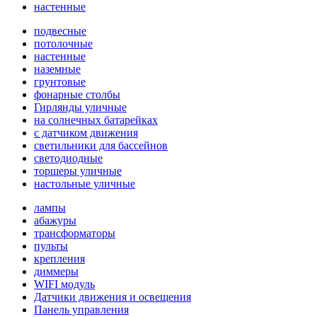
настенные
подвесные
потолочные
настенные
наземные
грунтовые
фонарные столбы
Гирлянды уличные
на солнечных батарейках
с датчиком движения
светильники для бассейнов
светодиодные
торшеры уличные
настольные уличные
лампы
абажуры
трансформаторы
пульты
крепления
диммеры
WIFI модуль
Датчики движения и освещения
Панель управления