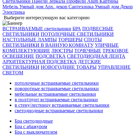
Светильники
Панели
Зеркала
Профили Alum
Картины
Мебель
Умный дом
Арх. декор
Сантехника
Умный дом
Декор
Электрика
Выберите интересующую вас категорию
ВСТРАИВАЕМЫЕ светильники
БРА
ПОДВЕСНЫЕ
СВЕТИЛЬНИКИ
ПОТОЛОЧНЫЕ СВЕТИЛЬНИКИ
НАСТОЛЬНЫЕ ЛАМПЫ
ТОРШЕРЫ
СПОТЫ
СВЕТИЛЬНИКИ В ВАННУЮ КОМНАТУ
УЛИЧНЫЕ
КОМПЛЕКТУЮЩИЕ
ЛЮСТРЫ
ТОЧЕЧНЫЕ
ТРЕКОВОЕ
ОСВЕЩЕНИЕ
ПОДСВЕТКА
СВЕТОДИОДНАЯ ЛЕНТА
АРХИТЕКТУРНАЯ ПОДСВЕТКА
ДЕТСКИЕ
СВЕТИЛЬНИКИ
НОВОГОДНИЕ ТОВАРЫ
УПРАВЛЕНИЕ
СВЕТОМ
потолочные встраиваемые светильники
поворотные встраиваемые светильники
мебельные встраиваемые светильники
в пол/грунт встраиваемые светильники
в стену/лестницу встраиваемые светильники
светодиодные встраиваемые светильники
Бра светодиодные
Бра с абажуром
Бра с выключателем