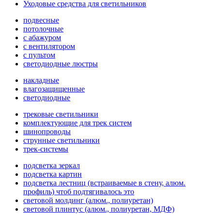
Уходовые средства для светильников
подвесные
потолочные
с абажуром
с вентилятором
с пультом
светодиодные люстры
накладные
влагозащищенные
светодиодные
трековые светильники
комплектующие для трек систем
шинопроводы
струнные светильники
трек-системы
подсветка зеркал
подсветка картин
подсветка лестниц (встраиваемые в стену, алюм.
профиль) чтоб подтягивалось это
световой молдинг (алюм., полиуретан)
световой плинтус (алюм., полиуретан, МДФ)