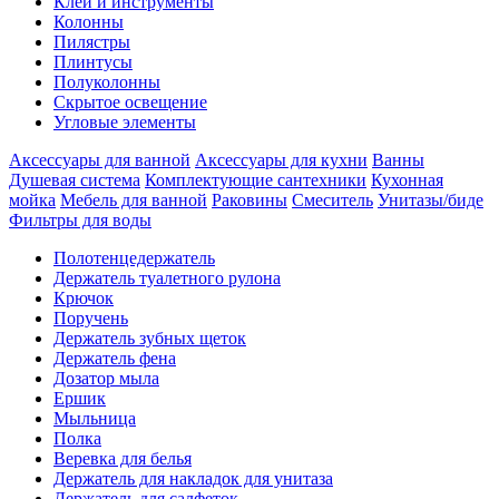
Клеи и инструменты
Колонны
Пилястры
Плинтусы
Полуколонны
Скрытое освещение
Угловые элементы
Аксессуары для ванной
Аксессуары для кухни
Ванны
Душевая система
Комплектующие сантехники
Кухонная
мойка
Мебель для ванной
Раковины
Смеситель
Унитазы/биде
Фильтры для воды
Полотенцедержатель
Держатель туалетного рулона
Крючок
Поручень
Держатель зубных щеток
Держатель фена
Дозатор мыла
Eршик
Мыльница
Полка
Веревка для белья
Держатель для накладок для унитаза
Держатель для салфеток