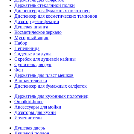
Держатель стеклянной полки
Диспенсер для бумажных полотенец
Диспенсер для косметических тампонов
Дозатор дезинфекции
Душевая штанга
Косметическое зеркало
Мусорный ящик
Набор
Пепельница
Сиденье для душа
Скребок для душевой кабины
Сушитель для рук
Фен
Держатель для пласт мешков
Ванная тележка
Диспенсер для бумажных салфеток
Держатель для кухонных полотенец
Omoikiri-home
Аксессуары для мойки
Дозаторы для кухни
Изменчители
Душевая дверь
Душевой поддон