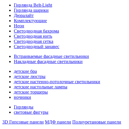
Гирлянда Belt-Light
Гирлянда шарики
Дюралайт
Комплектующие
Неон
Светодиодная бахрома
Светодиодная нить
Светодиодная сетка
Светодиодный занавес
Встраиваемые фасадные светильники
Накладные фасадные светильники
детские бра
детские люстры
детские настенно-потолочные светильники
детские настольные лампы
детские торшеры
ночники
Гирлянды
световые фигуры
3D Гипсовые панели
МДФ панели
Полиуретановые панели