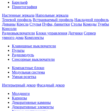
Барельеф
Принтография
Настенные зеркала
Напольные зеркала
Теневой профиль
Встраиваемый профиль
Накладной профиль
Диваны
Кресла
Стулья
Пуфы, банкетки
Столы
Комоды
Тумбы
Консоли
Радиовыключатели
Блоки управления
Датчики
Сервер
умного дома
Комплекты
Клавишные выключатели
Пульты
Радиомодуль
Сенсорные выключатели
Компактные блоки
Модульная система
Умная розетка
Интерьерный декор
Фасадный декор
Молдинги
Карнизы
Декоративные камины
Декоративные элементы