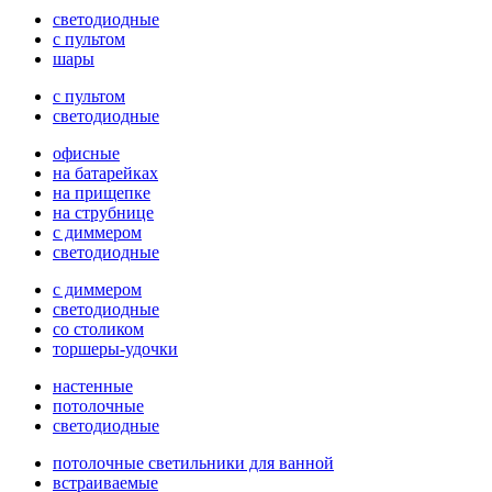
светодиодные
с пультом
шары
с пультом
светодиодные
офисные
на батарейках
на прищепке
на струбнице
с диммером
светодиодные
с диммером
светодиодные
со столиком
торшеры-удочки
настенные
потолочные
светодиодные
потолочные светильники для ванной
встраиваемые