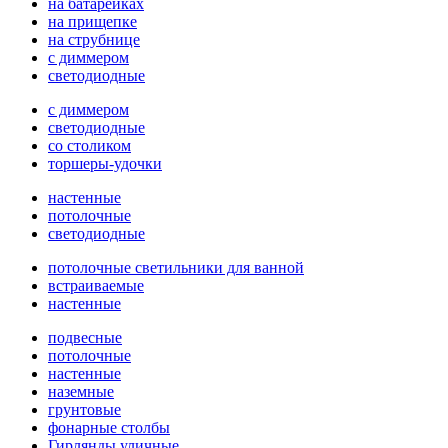
на батарейках
на прищепке
на струбнице
с диммером
светодиодные
с диммером
светодиодные
со столиком
торшеры-удочки
настенные
потолочные
светодиодные
потолочные светильники для ванной
встраиваемые
настенные
подвесные
потолочные
настенные
наземные
грунтовые
фонарные столбы
Гирлянды уличные