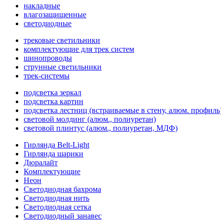
накладные
влагозащищенные
светодиодные
трековые светильники
комплектующие для трек систем
шинопроводы
струнные светильники
трек-системы
подсветка зеркал
подсветка картин
подсветка лестниц (встраиваемые в стену, алюм. профиль
световой молдинг (алюм., полиуретан)
световой плинтус (алюм., полиуретан, МДФ)
Гирлянда Belt-Light
Гирлянда шарики
Дюралайт
Комплектующие
Неон
Светодиодная бахрома
Светодиодная нить
Светодиодная сетка
Светодиодный занавес