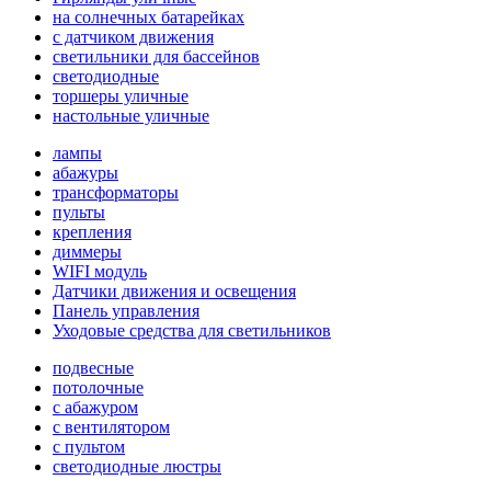
на солнечных батарейках
с датчиком движения
светильники для бассейнов
светодиодные
торшеры уличные
настольные уличные
лампы
абажуры
трансформаторы
пульты
крепления
диммеры
WIFI модуль
Датчики движения и освещения
Панель управления
Уходовые средства для светильников
подвесные
потолочные
с абажуром
с вентилятором
с пультом
светодиодные люстры