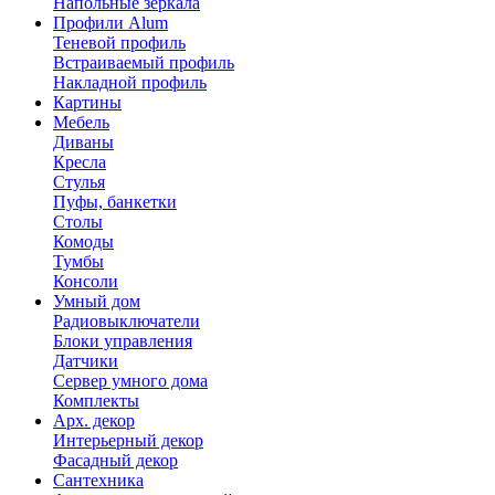
Напольные зеркала
Профили Alum
Теневой профиль
Встраиваемый профиль
Накладной профиль
Картины
Мебель
Диваны
Кресла
Стулья
Пуфы, банкетки
Столы
Комоды
Тумбы
Консоли
Умный дом
Радиовыключатели
Блоки управления
Датчики
Сервер умного дома
Комплекты
Арх. декор
Интерьерный декор
Фасадный декор
Сантехника