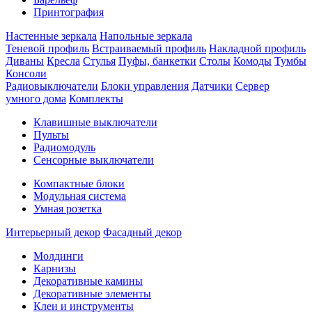
Принтография
Настенные зеркала
Напольные зеркала
Теневой профиль
Встраиваемый профиль
Накладной профиль
Диваны
Кресла
Стулья
Пуфы, банкетки
Столы
Комоды
Тумбы
Консоли
Радиовыключатели
Блоки управления
Датчики
Сервер
умного дома
Комплекты
Клавишные выключатели
Пульты
Радиомодуль
Сенсорные выключатели
Компактные блоки
Модульная система
Умная розетка
Интерьерный декор
Фасадный декор
Молдинги
Карнизы
Декоративные камины
Декоративные элементы
Клеи и инструменты