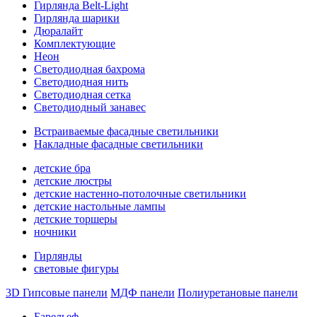
Гирлянда Belt-Light
Гирлянда шарики
Дюралайт
Комплектующие
Неон
Светодиодная бахрома
Светодиодная нить
Светодиодная сетка
Светодиодный занавес
Встраиваемые фасадные светильники
Накладные фасадные светильники
детские бра
детские люстры
детские настенно-потолочные светильники
детские настольные лампы
детские торшеры
ночники
Гирлянды
световые фигуры
3D Гипсовые панели
МДФ панели
Полиуретановые панели
Барельеф