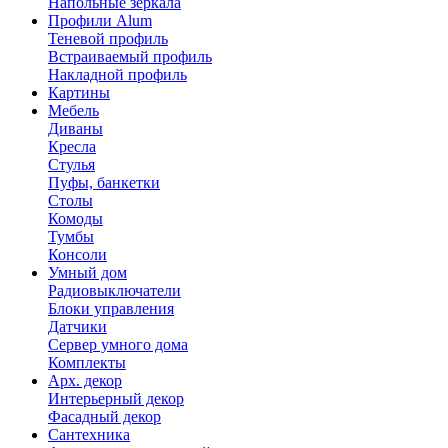
Напольные зеркала
Профили Alum
Теневой профиль
Встраиваемый профиль
Накладной профиль
Картины
Мебель
Диваны
Кресла
Стулья
Пуфы, банкетки
Столы
Комоды
Тумбы
Консоли
Умный дом
Радиовыключатели
Блоки управления
Датчики
Сервер умного дома
Комплекты
Арх. декор
Интерьерный декор
Фасадный декор
Сантехника