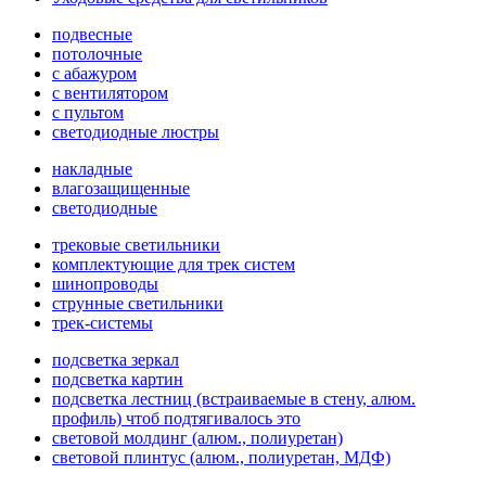
подвесные
потолочные
с абажуром
с вентилятором
с пультом
светодиодные люстры
накладные
влагозащищенные
светодиодные
трековые светильники
комплектующие для трек систем
шинопроводы
струнные светильники
трек-системы
подсветка зеркал
подсветка картин
подсветка лестниц (встраиваемые в стену, алюм.
профиль) чтоб подтягивалось это
световой молдинг (алюм., полиуретан)
световой плинтус (алюм., полиуретан, МДФ)