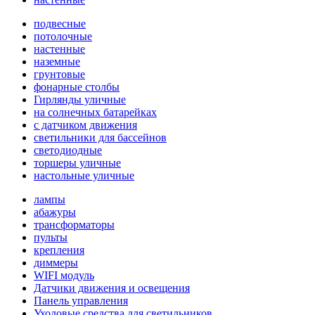
подвесные
потолочные
настенные
наземные
грунтовые
фонарные столбы
Гирлянды уличные
на солнечных батарейках
с датчиком движения
светильники для бассейнов
светодиодные
торшеры уличные
настольные уличные
лампы
абажуры
трансформаторы
пульты
крепления
диммеры
WIFI модуль
Датчики движения и освещения
Панель управления
Уходовые средства для светильников