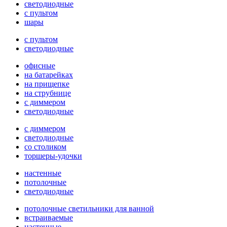
светодиодные
с пультом
шары
с пультом
светодиодные
офисные
на батарейках
на прищепке
на струбнице
с диммером
светодиодные
с диммером
светодиодные
со столиком
торшеры-удочки
настенные
потолочные
светодиодные
потолочные светильники для ванной
встраиваемые
настенные