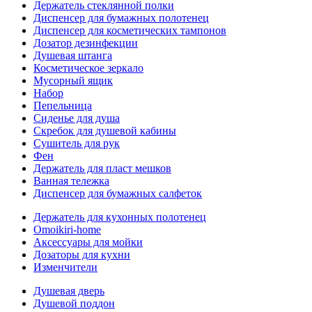
Держатель стеклянной полки
Диспенсер для бумажных полотенец
Диспенсер для косметических тампонов
Дозатор дезинфекции
Душевая штанга
Косметическое зеркало
Мусорный ящик
Набор
Пепельница
Сиденье для душа
Скребок для душевой кабины
Сушитель для рук
Фен
Держатель для пласт мешков
Ванная тележка
Диспенсер для бумажных салфеток
Держатель для кухонных полотенец
Omoikiri-home
Аксессуары для мойки
Дозаторы для кухни
Изменчители
Душевая дверь
Душевой поддон