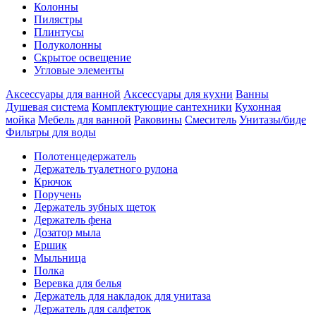
Колонны
Пилястры
Плинтусы
Полуколонны
Скрытое освещение
Угловые элементы
Аксессуары для ванной
Аксессуары для кухни
Ванны
Душевая система
Комплектующие сантехники
Кухонная
мойка
Мебель для ванной
Раковины
Смеситель
Унитазы/биде
Фильтры для воды
Полотенцедержатель
Держатель туалетного рулона
Крючок
Поручень
Держатель зубных щеток
Держатель фена
Дозатор мыла
Eршик
Мыльница
Полка
Веревка для белья
Держатель для накладок для унитаза
Держатель для салфеток