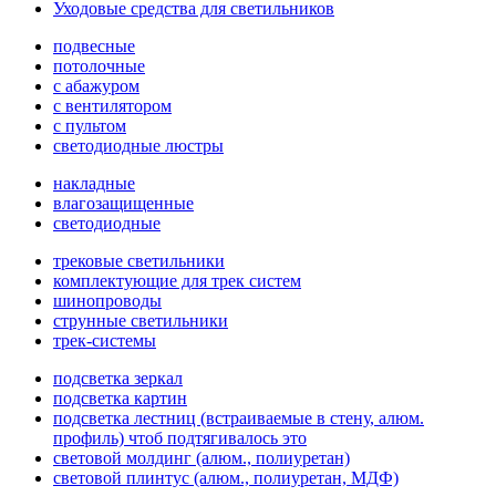
Уходовые средства для светильников
подвесные
потолочные
с абажуром
с вентилятором
с пультом
светодиодные люстры
накладные
влагозащищенные
светодиодные
трековые светильники
комплектующие для трек систем
шинопроводы
струнные светильники
трек-системы
подсветка зеркал
подсветка картин
подсветка лестниц (встраиваемые в стену, алюм.
профиль) чтоб подтягивалось это
световой молдинг (алюм., полиуретан)
световой плинтус (алюм., полиуретан, МДФ)