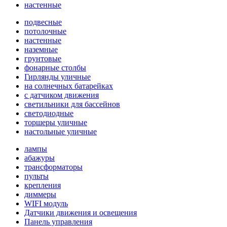
настенные
подвесные
потолочные
настенные
наземные
грунтовые
фонарные столбы
Гирлянды уличные
на солнечных батарейках
с датчиком движения
светильники для бассейнов
светодиодные
торшеры уличные
настольные уличные
лампы
абажуры
трансформаторы
пульты
крепления
диммеры
WIFI модуль
Датчики движения и освещения
Панель управления