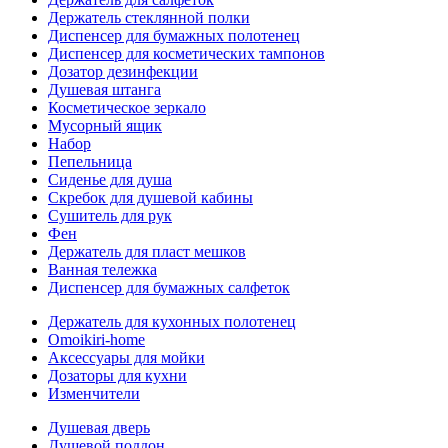
Держатель стеклянной полки
Диспенсер для бумажных полотенец
Диспенсер для косметических тампонов
Дозатор дезинфекции
Душевая штанга
Косметическое зеркало
Мусорный ящик
Набор
Пепельница
Сиденье для душа
Скребок для душевой кабины
Сушитель для рук
Фен
Держатель для пласт мешков
Ванная тележка
Диспенсер для бумажных салфеток
Держатель для кухонных полотенец
Omoikiri-home
Аксессуары для мойки
Дозаторы для кухни
Изменчители
Душевая дверь
Душевой поддон