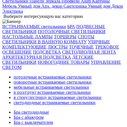
Светильники
Панели
Зеркала
Профили Alum
Картины
Мебель
Умный дом
Арх. декор
Сантехника
Умный дом
Декор
Электрика
Выберите интересующую вас категорию
ВСТРАИВАЕМЫЕ светильники
БРА
ПОДВЕСНЫЕ
СВЕТИЛЬНИКИ
ПОТОЛОЧНЫЕ СВЕТИЛЬНИКИ
НАСТОЛЬНЫЕ ЛАМПЫ
ТОРШЕРЫ
СПОТЫ
СВЕТИЛЬНИКИ В ВАННУЮ КОМНАТУ
УЛИЧНЫЕ
КОМПЛЕКТУЮЩИЕ
ЛЮСТРЫ
ТОЧЕЧНЫЕ
ТРЕКОВОЕ
ОСВЕЩЕНИЕ
ПОДСВЕТКА
СВЕТОДИОДНАЯ ЛЕНТА
АРХИТЕКТУРНАЯ ПОДСВЕТКА
ДЕТСКИЕ
СВЕТИЛЬНИКИ
НОВОГОДНИЕ ТОВАРЫ
УПРАВЛЕНИЕ
СВЕТОМ
потолочные встраиваемые светильники
поворотные встраиваемые светильники
мебельные встраиваемые светильники
в пол/грунт встраиваемые светильники
в стену/лестницу встраиваемые светильники
светодиодные встраиваемые светильники
Бра светодиодные
Бра с абажуром
Бра с выключателем