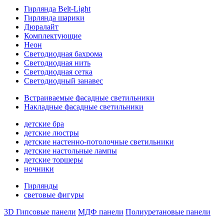
Гирлянда Belt-Light
Гирлянда шарики
Дюралайт
Комплектующие
Неон
Светодиодная бахрома
Светодиодная нить
Светодиодная сетка
Светодиодный занавес
Встраиваемые фасадные светильники
Накладные фасадные светильники
детские бра
детские люстры
детские настенно-потолочные светильники
детские настольные лампы
детские торшеры
ночники
Гирлянды
световые фигуры
3D Гипсовые панели
МДФ панели
Полиуретановые панели