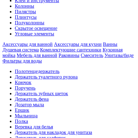
Клеи и инструменты
Колонны
Пилястры
Плинтусы
Полуколонны
Скрытое освещение
Угловые элементы
Аксессуары для ванной
Аксессуары для кухни
Ванны
Душевая система
Комплектующие сантехники
Кухонная
мойка
Мебель для ванной
Раковины
Смеситель
Унитазы/биде
Фильтры для воды
Полотенцедержатель
Держатель туалетного рулона
Крючок
Поручень
Держатель зубных щеток
Держатель фена
Дозатор мыла
Eршик
Мыльница
Полка
Веревка для белья
Держатель для накладок для унитаза
Держатель для салфеток