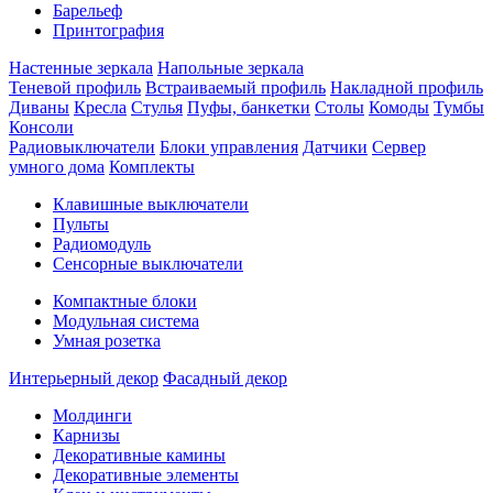
Барельеф
Принтография
Настенные зеркала
Напольные зеркала
Теневой профиль
Встраиваемый профиль
Накладной профиль
Диваны
Кресла
Стулья
Пуфы, банкетки
Столы
Комоды
Тумбы
Консоли
Радиовыключатели
Блоки управления
Датчики
Сервер
умного дома
Комплекты
Клавишные выключатели
Пульты
Радиомодуль
Сенсорные выключатели
Компактные блоки
Модульная система
Умная розетка
Интерьерный декор
Фасадный декор
Молдинги
Карнизы
Декоративные камины
Декоративные элементы