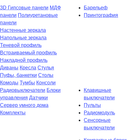
3D Гипсовые панели
МДФ
Барельеф
панели
Полиуретановые
Принтография
панели
Настенные зеркала
Напольные зеркала
Теневой профиль
Встраиваемый профиль
Накладной профиль
Диваны
Кресла
Стулья
Пуфы, банкетки
Столы
Комоды
Тумбы
Консоли
Радиовыключатели
Блоки
Клавишные
управления
Датчики
выключатели
Сервер умного дома
Пульты
Комплекты
Радиомодуль
Сенсорные
выключатели