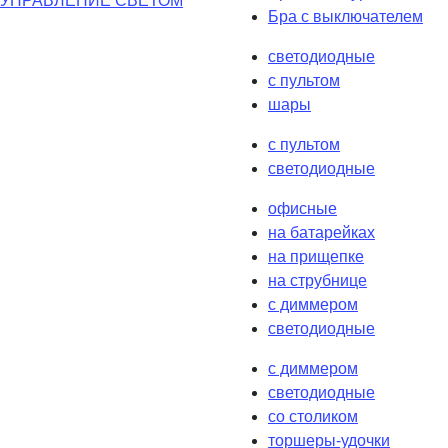
УПРАВЛЕНИЕ СВЕТОМ
Бра с выключателем
светодиодные
с пультом
шары
с пультом
светодиодные
офисные
на батарейках
на прищепке
на струбнице
с диммером
светодиодные
с диммером
светодиодные
со столиком
торшеры-удочки