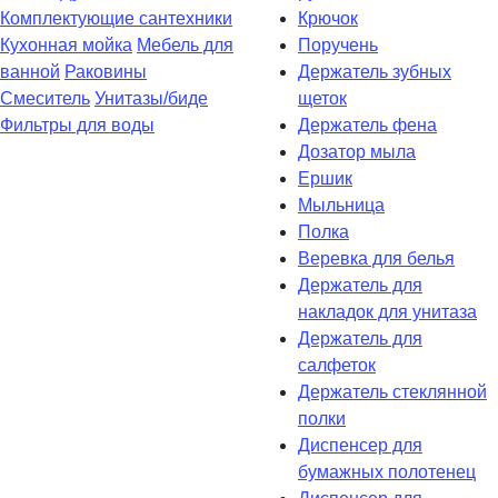
Комплектующие сантехники
Крючок
Кухонная мойка
Мебель для
Поручень
ванной
Раковины
Держатель зубных
Смеситель
Унитазы/биде
щеток
Фильтры для воды
Держатель фена
Дозатор мыла
Eршик
Мыльница
Полка
Веревка для белья
Держатель для
накладок для унитаза
Держатель для
салфеток
Держатель стеклянной
полки
Диспенсер для
бумажных полотенец