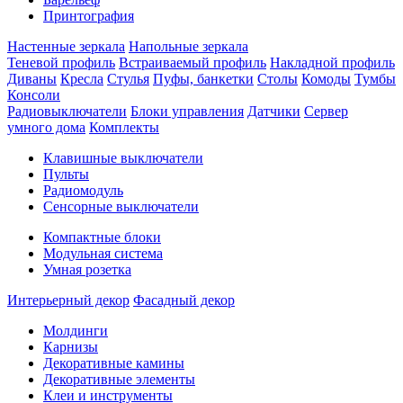
Принтография
Настенные зеркала
Напольные зеркала
Теневой профиль
Встраиваемый профиль
Накладной профиль
Диваны
Кресла
Стулья
Пуфы, банкетки
Столы
Комоды
Тумбы
Консоли
Радиовыключатели
Блоки управления
Датчики
Сервер
умного дома
Комплекты
Клавишные выключатели
Пульты
Радиомодуль
Сенсорные выключатели
Компактные блоки
Модульная система
Умная розетка
Интерьерный декор
Фасадный декор
Молдинги
Карнизы
Декоративные камины
Декоративные элементы
Клеи и инструменты