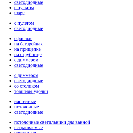
светодиодные
с пультом
шары
с пультом
светодиодные
офисные
на батарейках
на прищепке
на струбнице
с диммером
светодиодные
с диммером
светодиодные
со столиком
торшеры-удочки
настенные
потолочные
светодиодные
потолочные светильники для ванной
встраиваемые
настенные