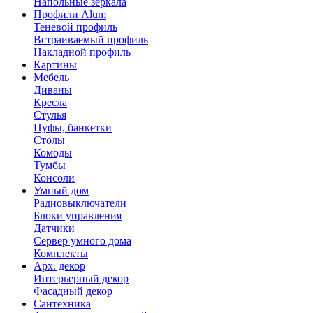
Напольные зеркала
Профили Alum
Теневой профиль
Встраиваемый профиль
Накладной профиль
Картины
Мебель
Диваны
Кресла
Стулья
Пуфы, банкетки
Столы
Комоды
Тумбы
Консоли
Умный дом
Радиовыключатели
Блоки управления
Датчики
Сервер умного дома
Комплекты
Арх. декор
Интерьерный декор
Фасадный декор
Сантехника