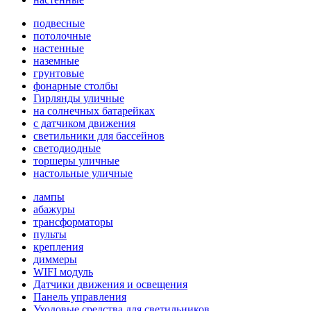
подвесные
потолочные
настенные
наземные
грунтовые
фонарные столбы
Гирлянды уличные
на солнечных батарейках
с датчиком движения
светильники для бассейнов
светодиодные
торшеры уличные
настольные уличные
лампы
абажуры
трансформаторы
пульты
крепления
диммеры
WIFI модуль
Датчики движения и освещения
Панель управления
Уходовые средства для светильников