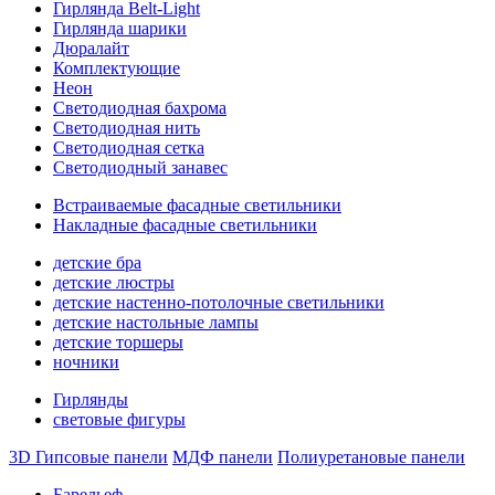
Гирлянда Belt-Light
Гирлянда шарики
Дюралайт
Комплектующие
Неон
Светодиодная бахрома
Светодиодная нить
Светодиодная сетка
Светодиодный занавес
Встраиваемые фасадные светильники
Накладные фасадные светильники
детские бра
детские люстры
детские настенно-потолочные светильники
детские настольные лампы
детские торшеры
ночники
Гирлянды
световые фигуры
3D Гипсовые панели
МДФ панели
Полиуретановые панели
Барельеф