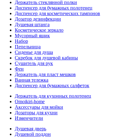
Держатель стеклянной полки
Диспенсер для бумажных полотенец
Диспенсер для косметических тампонов
Дозатор дезинфекции
Душевая штанга
Косметическое зеркало
Мусорный ящик
Набор
Пепельница
Сиденье для душа
Скребок для душевой кабины
Сушитель для рук
Фен
Держатель для пласт мешков
Ванная тележка
Диспенсер для бумажных салфеток
Держатель для кухонных полотенец
Omoikiri-home
Аксессуары для мойки
Дозаторы для кухни
Изменчители
Душевая дверь
Душевой поддон