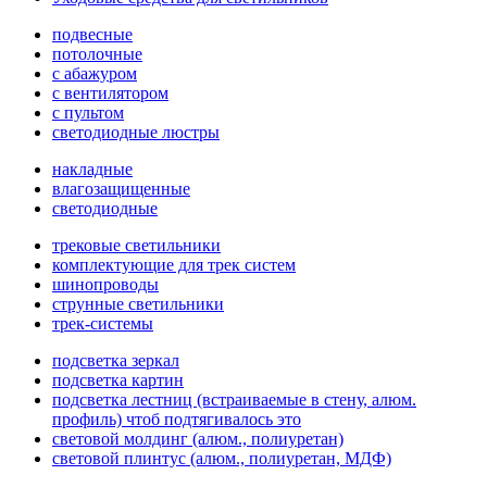
подвесные
потолочные
с абажуром
с вентилятором
с пультом
светодиодные люстры
накладные
влагозащищенные
светодиодные
трековые светильники
комплектующие для трек систем
шинопроводы
струнные светильники
трек-системы
подсветка зеркал
подсветка картин
подсветка лестниц (встраиваемые в стену, алюм.
профиль) чтоб подтягивалось это
световой молдинг (алюм., полиуретан)
световой плинтус (алюм., полиуретан, МДФ)