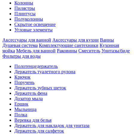
Колонны
Пилястры
Плинтусы
Полуколонны
Скрытое освещение
Угловые элементы
Аксессуары для ванной
Аксессуары для кухни
Ванны
Душевая система
Комплектующие сантехники
Кухонная
мойка
Мебель для ванной
Раковины
Смеситель
Унитазы/биде
Фильтры для воды
Полотенцедержатель
Держатель туалетного рулона
Крючок
Поручень
Держатель зубных щеток
Держатель фена
Дозатор мыла
Eршик
Мыльница
Полка
Веревка для белья
Держатель для накладок для унитаза
Держатель для салфеток