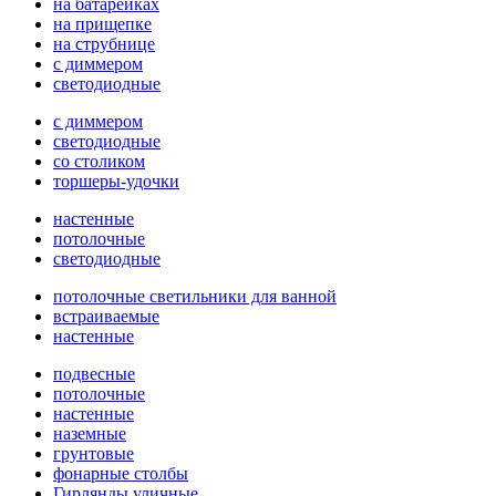
на батарейках
на прищепке
на струбнице
с диммером
светодиодные
с диммером
светодиодные
со столиком
торшеры-удочки
настенные
потолочные
светодиодные
потолочные светильники для ванной
встраиваемые
настенные
подвесные
потолочные
настенные
наземные
грунтовые
фонарные столбы
Гирлянды уличные