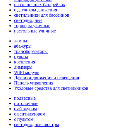
на солнечных батарейках
с датчиком движения
светильники для бассейнов
светодиодные
торшеры уличные
настольные уличные
лампы
абажуры
трансформаторы
пульты
крепления
диммеры
WIFI модуль
Датчики движения и освещения
Панель управления
Уходовые средства для светильников
подвесные
потолочные
с абажуром
с вентилятором
с пультом
светодиодные люстры