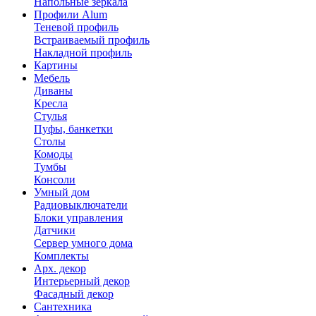
Напольные зеркала
Профили Alum
Теневой профиль
Встраиваемый профиль
Накладной профиль
Картины
Мебель
Диваны
Кресла
Стулья
Пуфы, банкетки
Столы
Комоды
Тумбы
Консоли
Умный дом
Радиовыключатели
Блоки управления
Датчики
Сервер умного дома
Комплекты
Арх. декор
Интерьерный декор
Фасадный декор
Сантехника