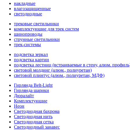
накладные
влагозащищенные
светодиодные
трековые светильники
комплектующие для трек систем
шинопроводы
струнные светильники
трек-системы
подсветка зеркал
подсветка картин
подсветка лестниц (встраиваемые в стену, алюм. профиль
световой молдинг (алюм., полиуретан)
световой плинтус (алюм., полиуретан, МДФ)
Гирлянда Belt-Light
Гирлянда шарики
Дюралайт
Комплектующие
Неон
Светодиодная бахрома
Светодиодная нить
Светодиодная сетка
Светодиодный занавес