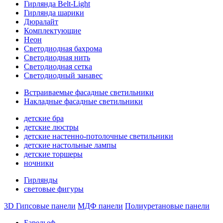
Гирлянда Belt-Light
Гирлянда шарики
Дюралайт
Комплектующие
Неон
Светодиодная бахрома
Светодиодная нить
Светодиодная сетка
Светодиодный занавес
Встраиваемые фасадные светильники
Накладные фасадные светильники
детские бра
детские люстры
детские настенно-потолочные светильники
детские настольные лампы
детские торшеры
ночники
Гирлянды
световые фигуры
3D Гипсовые панели
МДФ панели
Полиуретановые панели
Барельеф