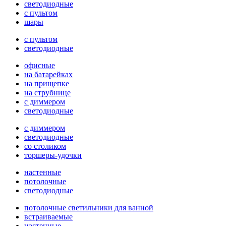
светодиодные
с пультом
шары
с пультом
светодиодные
офисные
на батарейках
на прищепке
на струбнице
с диммером
светодиодные
с диммером
светодиодные
со столиком
торшеры-удочки
настенные
потолочные
светодиодные
потолочные светильники для ванной
встраиваемые
настенные