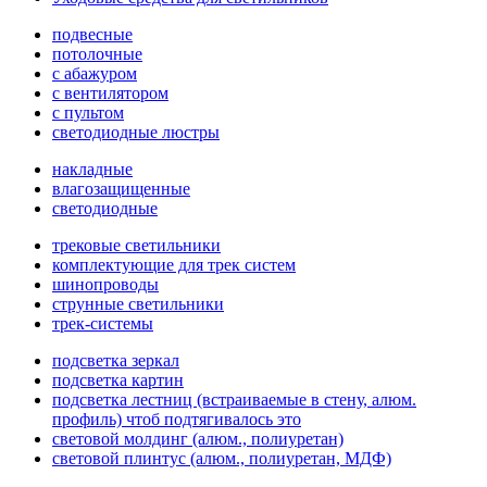
подвесные
потолочные
с абажуром
с вентилятором
с пультом
светодиодные люстры
накладные
влагозащищенные
светодиодные
трековые светильники
комплектующие для трек систем
шинопроводы
струнные светильники
трек-системы
подсветка зеркал
подсветка картин
подсветка лестниц (встраиваемые в стену, алюм.
профиль) чтоб подтягивалось это
световой молдинг (алюм., полиуретан)
световой плинтус (алюм., полиуретан, МДФ)