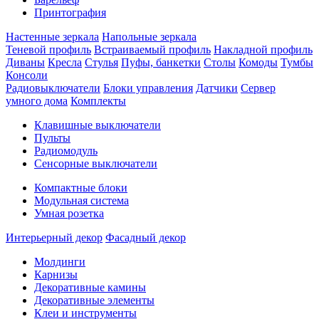
Принтография
Настенные зеркала
Напольные зеркала
Теневой профиль
Встраиваемый профиль
Накладной профиль
Диваны
Кресла
Стулья
Пуфы, банкетки
Столы
Комоды
Тумбы
Консоли
Радиовыключатели
Блоки управления
Датчики
Сервер
умного дома
Комплекты
Клавишные выключатели
Пульты
Радиомодуль
Сенсорные выключатели
Компактные блоки
Модульная система
Умная розетка
Интерьерный декор
Фасадный декор
Молдинги
Карнизы
Декоративные камины
Декоративные элементы
Клеи и инструменты