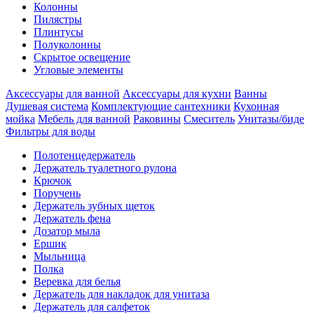
Колонны
Пилястры
Плинтусы
Полуколонны
Скрытое освещение
Угловые элементы
Аксессуары для ванной
Аксессуары для кухни
Ванны
Душевая система
Комплектующие сантехники
Кухонная
мойка
Мебель для ванной
Раковины
Смеситель
Унитазы/биде
Фильтры для воды
Полотенцедержатель
Держатель туалетного рулона
Крючок
Поручень
Держатель зубных щеток
Держатель фена
Дозатор мыла
Eршик
Мыльница
Полка
Веревка для белья
Держатель для накладок для унитаза
Держатель для салфеток