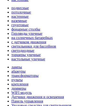
подвесные
потолочные
настенные
наземные
грунтовые
фонарные столбы
Гирлянды уличные
на солнечных батарейках
с датчиком движения
светильники для бассейнов
светодиодные
торшеры уличные
настольные уличные
лампы
абажуры
трансформаторы
пульты
крепления
диммеры
WIFI модуль
Датчики движения и освещения
Панель управления
Уходовые средства для светильников