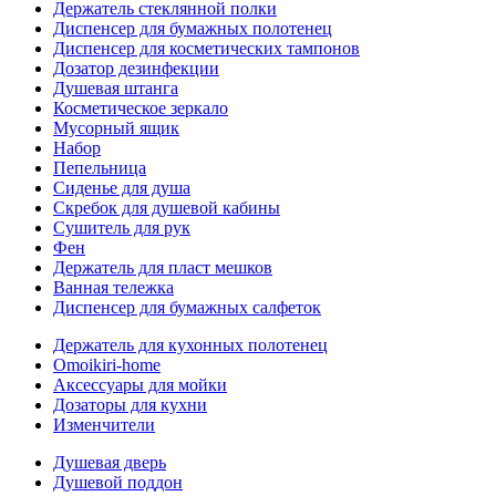
Держатель стеклянной полки
Диспенсер для бумажных полотенец
Диспенсер для косметических тампонов
Дозатор дезинфекции
Душевая штанга
Косметическое зеркало
Мусорный ящик
Набор
Пепельница
Сиденье для душа
Скребок для душевой кабины
Сушитель для рук
Фен
Держатель для пласт мешков
Ванная тележка
Диспенсер для бумажных салфеток
Держатель для кухонных полотенец
Omoikiri-home
Аксессуары для мойки
Дозаторы для кухни
Изменчители
Душевая дверь
Душевой поддон