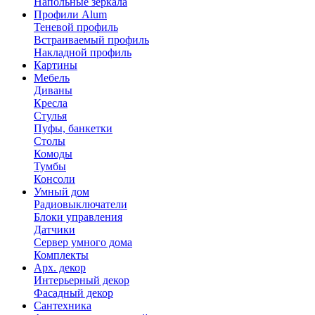
Напольные зеркала
Профили Alum
Теневой профиль
Встраиваемый профиль
Накладной профиль
Картины
Мебель
Диваны
Кресла
Стулья
Пуфы, банкетки
Столы
Комоды
Тумбы
Консоли
Умный дом
Радиовыключатели
Блоки управления
Датчики
Сервер умного дома
Комплекты
Арх. декор
Интерьерный декор
Фасадный декор
Сантехника