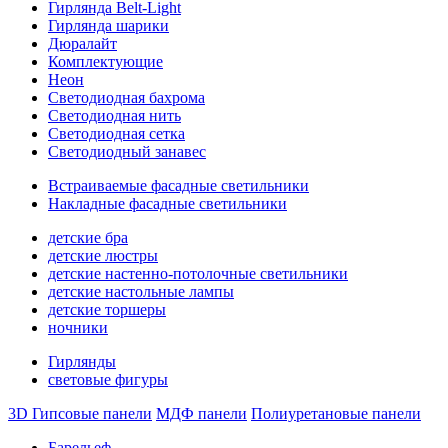
Гирлянда Belt-Light
Гирлянда шарики
Дюралайт
Комплектующие
Неон
Светодиодная бахрома
Светодиодная нить
Светодиодная сетка
Светодиодный занавес
Встраиваемые фасадные светильники
Накладные фасадные светильники
детские бра
детские люстры
детские настенно-потолочные светильники
детские настольные лампы
детские торшеры
ночники
Гирлянды
световые фигуры
3D Гипсовые панели
МДФ панели
Полиуретановые панели
Барельеф