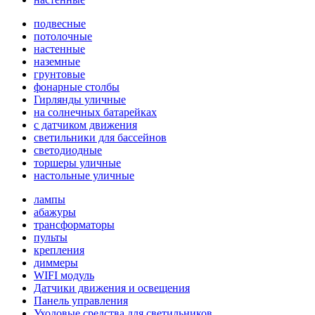
подвесные
потолочные
настенные
наземные
грунтовые
фонарные столбы
Гирлянды уличные
на солнечных батарейках
с датчиком движения
светильники для бассейнов
светодиодные
торшеры уличные
настольные уличные
лампы
абажуры
трансформаторы
пульты
крепления
диммеры
WIFI модуль
Датчики движения и освещения
Панель управления
Уходовые средства для светильников