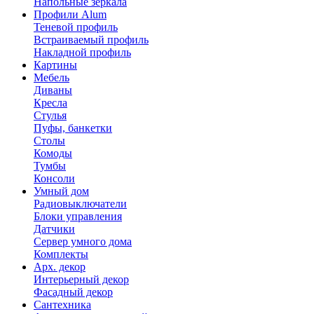
Напольные зеркала
Профили Alum
Теневой профиль
Встраиваемый профиль
Накладной профиль
Картины
Мебель
Диваны
Кресла
Стулья
Пуфы, банкетки
Столы
Комоды
Тумбы
Консоли
Умный дом
Радиовыключатели
Блоки управления
Датчики
Сервер умного дома
Комплекты
Арх. декор
Интерьерный декор
Фасадный декор
Сантехника