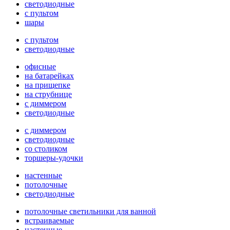
светодиодные
с пультом
шары
с пультом
светодиодные
офисные
на батарейках
на прищепке
на струбнице
с диммером
светодиодные
с диммером
светодиодные
со столиком
торшеры-удочки
настенные
потолочные
светодиодные
потолочные светильники для ванной
встраиваемые
настенные