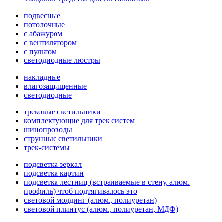
подвесные
потолочные
с абажуром
с вентилятором
с пультом
светодиодные люстры
накладные
влагозащищенные
светодиодные
трековые светильники
комплектующие для трек систем
шинопроводы
струнные светильники
трек-системы
подсветка зеркал
подсветка картин
подсветка лестниц (встраиваемые в стену, алюм.
профиль) чтоб подтягивалось это
световой молдинг (алюм., полиуретан)
световой плинтус (алюм., полиуретан, МДФ)