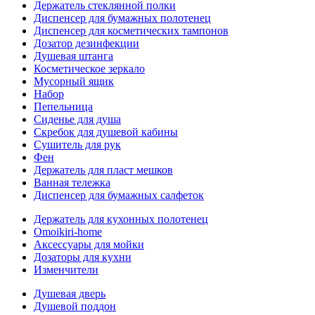
Держатель стеклянной полки
Диспенсер для бумажных полотенец
Диспенсер для косметических тампонов
Дозатор дезинфекции
Душевая штанга
Косметическое зеркало
Мусорный ящик
Набор
Пепельница
Сиденье для душа
Скребок для душевой кабины
Сушитель для рук
Фен
Держатель для пласт мешков
Ванная тележка
Диспенсер для бумажных салфеток
Держатель для кухонных полотенец
Omoikiri-home
Аксессуары для мойки
Дозаторы для кухни
Изменчители
Душевая дверь
Душевой поддон