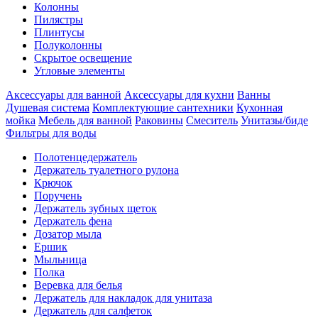
Колонны
Пилястры
Плинтусы
Полуколонны
Скрытое освещение
Угловые элементы
Аксессуары для ванной
Аксессуары для кухни
Ванны
Душевая система
Комплектующие сантехники
Кухонная
мойка
Мебель для ванной
Раковины
Смеситель
Унитазы/биде
Фильтры для воды
Полотенцедержатель
Держатель туалетного рулона
Крючок
Поручень
Держатель зубных щеток
Держатель фена
Дозатор мыла
Eршик
Мыльница
Полка
Веревка для белья
Держатель для накладок для унитаза
Держатель для салфеток