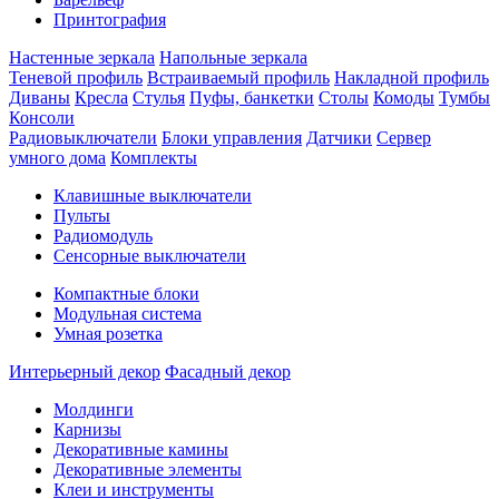
Принтография
Настенные зеркала
Напольные зеркала
Теневой профиль
Встраиваемый профиль
Накладной профиль
Диваны
Кресла
Стулья
Пуфы, банкетки
Столы
Комоды
Тумбы
Консоли
Радиовыключатели
Блоки управления
Датчики
Сервер
умного дома
Комплекты
Клавишные выключатели
Пульты
Радиомодуль
Сенсорные выключатели
Компактные блоки
Модульная система
Умная розетка
Интерьерный декор
Фасадный декор
Молдинги
Карнизы
Декоративные камины
Декоративные элементы
Клеи и инструменты