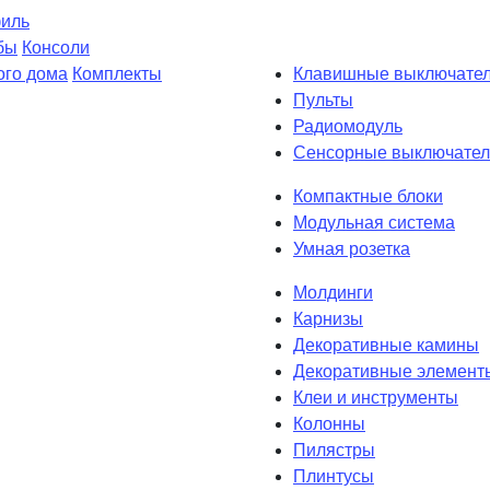
филь
бы
Консоли
ого дома
Комплекты
Клавишные выключате
Пульты
Радиомодуль
Сенсорные выключател
Компактные блоки
Модульная система
Умная розетка
Молдинги
Карнизы
Декоративные камины
Декоративные элемент
Клеи и инструменты
Колонны
Пилястры
Плинтусы