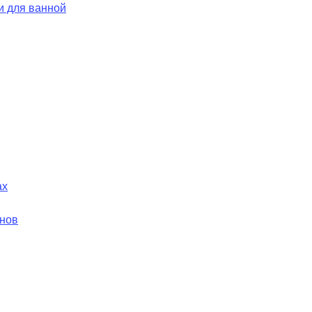
и для ванной
ах
йнов