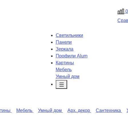
0
Сра
Светильники
Панели
Зеркала
Профили Alum
Картины
Мебель
Умный дом
ртины
Мебель
Умный дом
Арх. декор
Сантехника