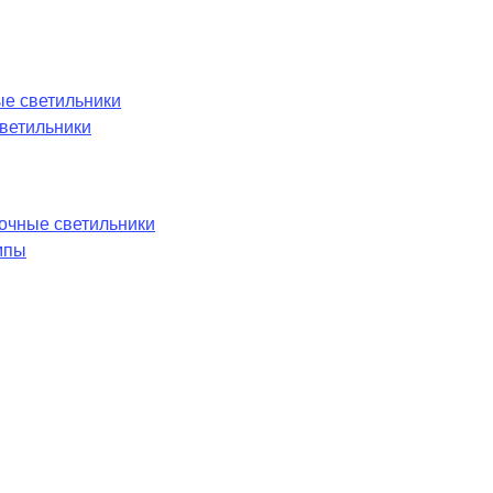
е светильники
ветильники
лочные светильники
мпы