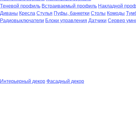
Теневой профиль
Встраиваемый профиль
Накладной про
Диваны
Кресла
Стулья
Пуфы, банкетки
Столы
Комоды
Тум
Радиовыключатели
Блоки управления
Датчики
Сервер умн
Интерьерный декор
Фасадный декор