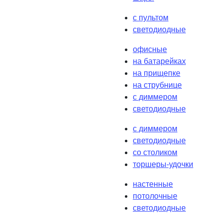
с пультом
светодиодные
офисные
на батарейках
на прищепке
на струбнице
с диммером
светодиодные
с диммером
светодиодные
со столиком
торшеры-удочки
настенные
потолочные
светодиодные