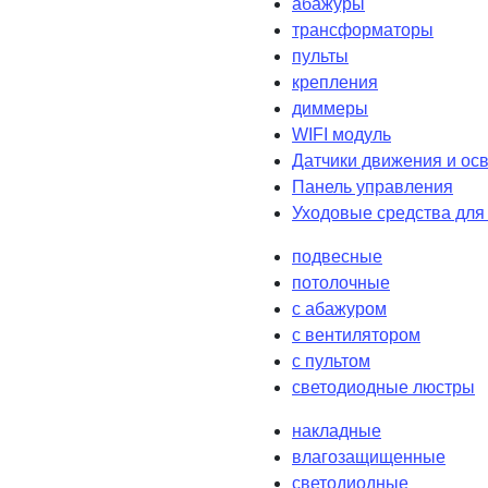
абажуры
трансформаторы
пульты
крепления
диммеры
WIFI модуль
Датчики движения и ос
Панель управления
Уходовые средства для
подвесные
потолочные
с абажуром
с вентилятором
с пультом
светодиодные люстры
накладные
влагозащищенные
светодиодные