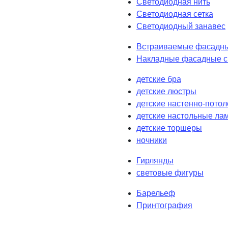
Светодиодная нить
Светодиодная сетка
Светодиодный занавес
Встраиваемые фасадны
Накладные фасадные с
детские бра
детские люстры
детские настенно-пото
детские настольные ла
детские торшеры
ночники
Гирлянды
световые фигуры
Барельеф
Принтография