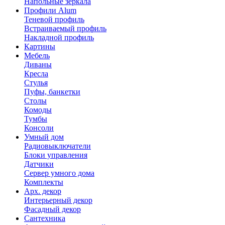
Напольные зеркала
Профили Alum
Теневой профиль
Встраиваемый профиль
Накладной профиль
Картины
Мебель
Диваны
Кресла
Стулья
Пуфы, банкетки
Столы
Комоды
Тумбы
Консоли
Умный дом
Радиовыключатели
Блоки управления
Датчики
Сервер умного дома
Комплекты
Арх. декор
Интерьерный декор
Фасадный декор
Сантехника