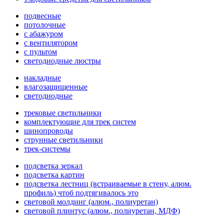
подвесные
потолочные
с абажуром
с вентилятором
с пультом
светодиодные люстры
накладные
влагозащищенные
светодиодные
трековые светильники
комплектующие для трек систем
шинопроводы
струнные светильники
трек-системы
подсветка зеркал
подсветка картин
подсветка лестниц (встраиваемые в стену, алюм.
профиль) чтоб подтягивалось это
световой молдинг (алюм., полиуретан)
световой плинтус (алюм., полиуретан, МДФ)