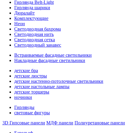
Гирлянда Belt-Light
Гирлянда шарики
Дюралайт
Комплектующие
Неон
Светодиодная бахрома
Светодиодная нить
Светодиодная сетка
Светодиодный занавес
Встраиваемые фасадные светильники
Накладные фасадные светильники
детские бра
детские люстры
детские настенно-потолочные светильники
детские настольные лампы
детские торшеры
ночники
Гирлянды
световые фигуры
3D Гипсовые панели
МДФ панели
Полиуретановые панели
Барельеф