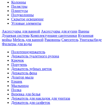
Колонны
Пилястры
Плинтусы
Полуколонны
Скрытое освещение
Угловые элементы
Аксессуары для ванной
Аксессуары для кухни
Ванны
Душевая система
Комплектующие сантехники
Кухонная
мойка
Мебель для ванной
Раковины
Смеситель
Унитазы/биде
Фильтры для воды
Полотенцедержатель
Держатель туалетного рулона
Крючок
Поручень
Держатель зубных щеток
Держатель фена
Дозатор мыла
Eршик
Мыльница
Полка
Веревка для белья
Держатель для накладок для унитаза
Держатель для салфеток