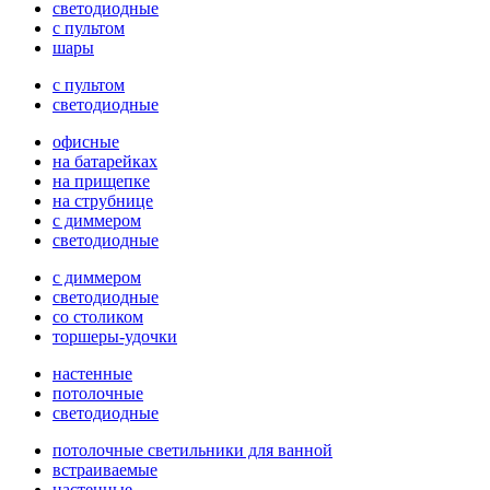
светодиодные
с пультом
шары
с пультом
светодиодные
офисные
на батарейках
на прищепке
на струбнице
с диммером
светодиодные
с диммером
светодиодные
со столиком
торшеры-удочки
настенные
потолочные
светодиодные
потолочные светильники для ванной
встраиваемые
настенные