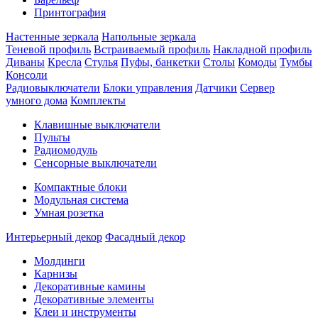
Принтография
Настенные зеркала
Напольные зеркала
Теневой профиль
Встраиваемый профиль
Накладной профиль
Диваны
Кресла
Стулья
Пуфы, банкетки
Столы
Комоды
Тумбы
Консоли
Радиовыключатели
Блоки управления
Датчики
Сервер
умного дома
Комплекты
Клавишные выключатели
Пульты
Радиомодуль
Сенсорные выключатели
Компактные блоки
Модульная система
Умная розетка
Интерьерный декор
Фасадный декор
Молдинги
Карнизы
Декоративные камины
Декоративные элементы
Клеи и инструменты