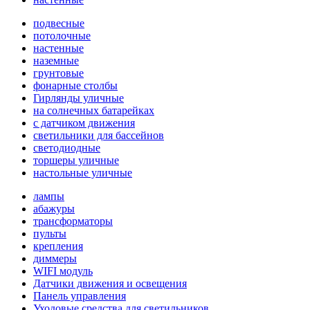
подвесные
потолочные
настенные
наземные
грунтовые
фонарные столбы
Гирлянды уличные
на солнечных батарейках
с датчиком движения
светильники для бассейнов
светодиодные
торшеры уличные
настольные уличные
лампы
абажуры
трансформаторы
пульты
крепления
диммеры
WIFI модуль
Датчики движения и освещения
Панель управления
Уходовые средства для светильников