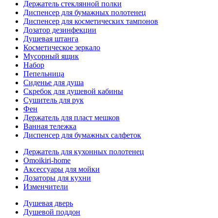
Держатель стеклянной полки
Диспенсер для бумажных полотенец
Диспенсер для косметических тампонов
Дозатор дезинфекции
Душевая штанга
Косметическое зеркало
Мусорный ящик
Набор
Пепельница
Сиденье для душа
Скребок для душевой кабины
Сушитель для рук
Фен
Держатель для пласт мешков
Ванная тележка
Диспенсер для бумажных салфеток
Держатель для кухонных полотенец
Omoikiri-home
Аксессуары для мойки
Дозаторы для кухни
Изменчители
Душевая дверь
Душевой поддон