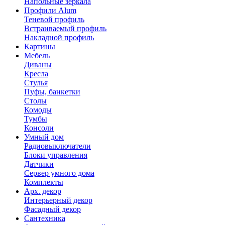
Напольные зеркала
Профили Alum
Теневой профиль
Встраиваемый профиль
Накладной профиль
Картины
Мебель
Диваны
Кресла
Стулья
Пуфы, банкетки
Столы
Комоды
Тумбы
Консоли
Умный дом
Радиовыключатели
Блоки управления
Датчики
Сервер умного дома
Комплекты
Арх. декор
Интерьерный декор
Фасадный декор
Сантехника