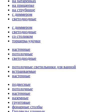
на батарейках
на прищепке
на струбнице
с диммером
светодиодные
с диммером
светодиодные
со столиком
торшеры-удочки
настенные
потолочные
светодиодные
потолочные светильники для ванной
встраиваемые
настенные
подвесные
потолочные
настенные
наземные
грунтовые
фонарные столбы
Гирлянды уличные