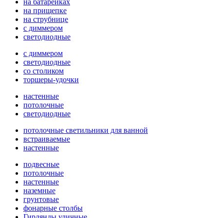
на батарейках
на прищепке
на струбнице
с диммером
светодиодные
с диммером
светодиодные
со столиком
торшеры-удочки
настенные
потолочные
светодиодные
потолочные светильники для ванной
встраиваемые
настенные
подвесные
потолочные
настенные
наземные
грунтовые
фонарные столбы
Гирлянды уличные