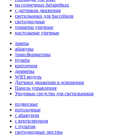
на солнечных батарейках
с датчиком движения
светильники для бассейнов
светодиодные
торшеры уличные
настольные уличные
лампы
абажуры
трансформаторы
пульты
крепления
диммеры
WIFI модуль
Датчики движения и освещения
Панель управления
Уходовые средства для светильников
подвесные
потолочные
с абажуром
с вентилятором
с пультом
светодиодные люстры