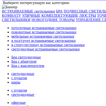
Выберите интересующую вас категорию
ВСТРАИВАЕМЫЕ светильники
БРА
ПОДВЕСНЫЕ СВЕТИЛ
КОМНАТУ
УЛИЧНЫЕ
КОМПЛЕКТУЮЩИЕ
ЛЮСТРЫ
ТОЧ
СВЕТИЛЬНИКИ
НОВОГОДНИЕ ТОВАРЫ
УПРАВЛЕНИЕ С
потолочные встраиваемые светильники
поворотные встраиваемые светильники
мебельные встраиваемые светильники
в пол/грунт встраиваемые светильники
в стену/лестницу встраиваемые светильники
светодиодные встраиваемые светильники
Бра светодиодные
Бра с абажуром
Бра с выключателем
светодиодные
с пультом
шары
с пультом
светодиодные
офисные