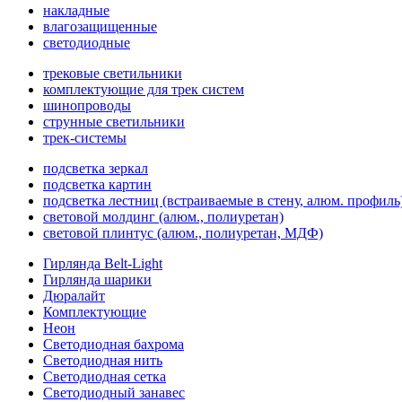
накладные
влагозащищенные
светодиодные
трековые светильники
комплектующие для трек систем
шинопроводы
струнные светильники
трек-системы
подсветка зеркал
подсветка картин
подсветка лестниц (встраиваемые в стену, алюм. профиль
световой молдинг (алюм., полиуретан)
световой плинтус (алюм., полиуретан, МДФ)
Гирлянда Belt-Light
Гирлянда шарики
Дюралайт
Комплектующие
Неон
Светодиодная бахрома
Светодиодная нить
Светодиодная сетка
Светодиодный занавес