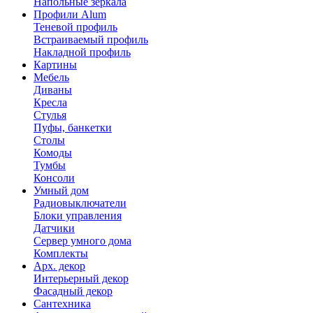
Напольные зеркала
Профили Alum
Теневой профиль
Встраиваемый профиль
Накладной профиль
Картины
Мебель
Диваны
Кресла
Стулья
Пуфы, банкетки
Столы
Комоды
Тумбы
Консоли
Умный дом
Радиовыключатели
Блоки управления
Датчики
Сервер умного дома
Комплекты
Арх. декор
Интерьерный декор
Фасадный декор
Сантехника