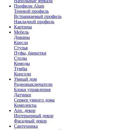
Напольные зеркала
Профили Alum
Теневой профиль
Встраиваемый профиль
Накладной профиль
Картины
Мебель
Диваны
Кресла
Стулья
Пуфы, банкетки
Столы
Комоды
Тумбы
Консоли
Умный дом
Радиовыключатели
Блоки управления
Датчики
Сервер умного дома
Комплекты
Арх. декор
Интерьерный декор
Фасадный декор
Сантехника