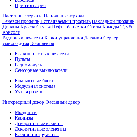
Принтография
Настенные зеркала
Напольные зеркала
Теневой профиль
Встраиваемый профиль
Накладной профиль
Диваны
Кресла
Стулья
Пуфы, банкетки
Столы
Комоды
Тумбы
Консоли
Радиовыключатели
Блоки управления
Датчики
Сервер
умного дома
Комплекты
Клавишные выключатели
Пульты
Радиомодуль
Сенсорные выключатели
Компактные блоки
Модульная система
Умная розетка
Интерьерный декор
Фасадный декор
Молдинги
Карнизы
Декоративные камины
Декоративные элементы
Клеи и инструменты