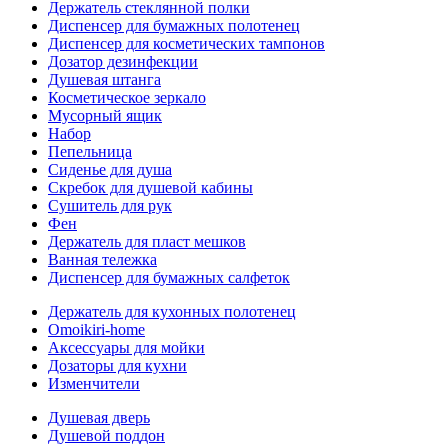
Держатель стеклянной полки
Диспенсер для бумажных полотенец
Диспенсер для косметических тампонов
Дозатор дезинфекции
Душевая штанга
Косметическое зеркало
Мусорный ящик
Набор
Пепельница
Сиденье для душа
Скребок для душевой кабины
Сушитель для рук
Фен
Держатель для пласт мешков
Ванная тележка
Диспенсер для бумажных салфеток
Держатель для кухонных полотенец
Omoikiri-home
Аксессуары для мойки
Дозаторы для кухни
Изменчители
Душевая дверь
Душевой поддон