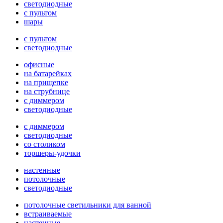
светодиодные
с пультом
шары
с пультом
светодиодные
офисные
на батарейках
на прищепке
на струбнице
с диммером
светодиодные
с диммером
светодиодные
со столиком
торшеры-удочки
настенные
потолочные
светодиодные
потолочные светильники для ванной
встраиваемые
настенные