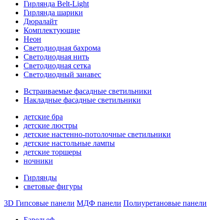
Гирлянда Belt-Light
Гирлянда шарики
Дюралайт
Комплектующие
Неон
Светодиодная бахрома
Светодиодная нить
Светодиодная сетка
Светодиодный занавес
Встраиваемые фасадные светильники
Накладные фасадные светильники
детские бра
детские люстры
детские настенно-потолочные светильники
детские настольные лампы
детские торшеры
ночники
Гирлянды
световые фигуры
3D Гипсовые панели
МДФ панели
Полиуретановые панели
Барельеф