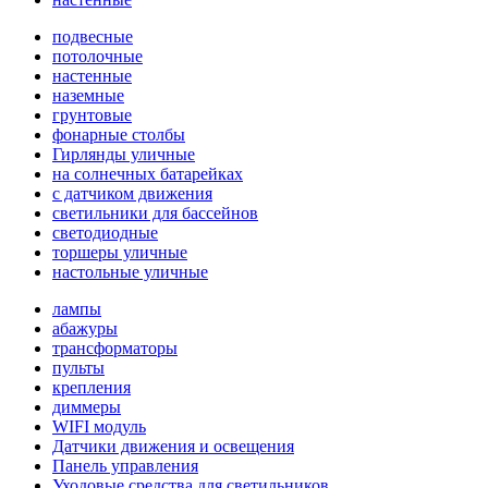
подвесные
потолочные
настенные
наземные
грунтовые
фонарные столбы
Гирлянды уличные
на солнечных батарейках
с датчиком движения
светильники для бассейнов
светодиодные
торшеры уличные
настольные уличные
лампы
абажуры
трансформаторы
пульты
крепления
диммеры
WIFI модуль
Датчики движения и освещения
Панель управления
Уходовые средства для светильников