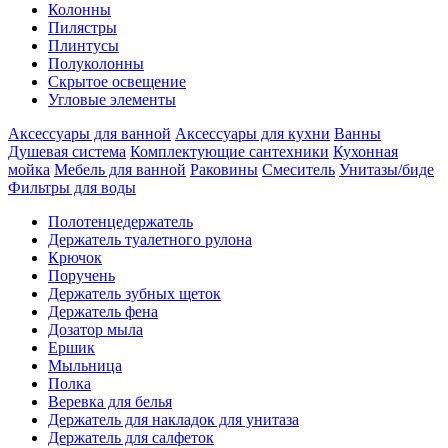
Колонны
Пилястры
Плинтусы
Полуколонны
Скрытое освещение
Угловые элементы
Аксессуары для ванной
Аксессуары для кухни
Ванны
Душевая система
Комплектующие сантехники
Кухонная
мойка
Мебель для ванной
Раковины
Смеситель
Унитазы/биде
Фильтры для воды
Полотенцедержатель
Держатель туалетного рулона
Крючок
Поручень
Держатель зубных щеток
Держатель фена
Дозатор мыла
Eршик
Мыльница
Полка
Веревка для белья
Держатель для накладок для унитаза
Держатель для салфеток