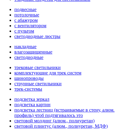
подвесные
потолочные
с абажуром
с вентилятором
с пультом
светодиодные люстры
накладные
влагозащищенные
светодиодные
трековые светильники
комплектующие для трек систем
шинопроводы
струнные светильники
трек-системы
подсветка зеркал
подсветка картин
подсветка лестниц (встраиваемые в стену, алюм.
профиль) чтоб подтягивалось это
световой молдинг (алюм., полиуретан)
световой плинтус (алюм., полиуретан, МДФ)